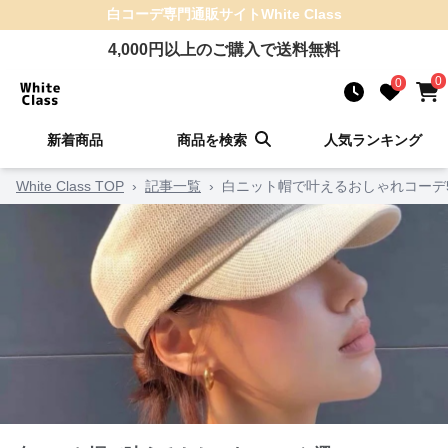
白コーデ
専門通販サイト
White Class
4,000
円以上のご購入で送料無料
0
0
新着商品
商品を検索
人気ランキング
White Class TOP
›
記事一覧
›
白ニット帽で叶えるおしゃれコーデ