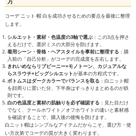
方
コーデ ニット 帽 白を成功させるための要点を最後に整理
します。
シルエット・素材・色温度の3軸で選ぶ
：この3点を押さ
えるだけで、選択ミスの大部分を防げます。
着用シーン・骨格・ヘアスタイルを事前に整理する
：購
入前の「自己分析」がコーデの完成度を左右します。
きれいめならリブビーニー×モノトーン、カジュアルな
らスラウチ×ビッグシルエット
が基本の方程式です。
ボトムスはダークカラーでバランスを取る
：白ニット帽
を顔周りに置いた分、下半身はすっきりまとめるのが鉄
則です。
白の色温度と素材の肌触りを必ず確認する
：見た目だけ
でなく、クールホワイト／オフホワイトの違いと素材感
を確認することで、購入後の後悔を防げます。
白ニット帽はシンプルなアイテムだからこそ、選び方・使
い方次第でコーデの質が大きく変わります。