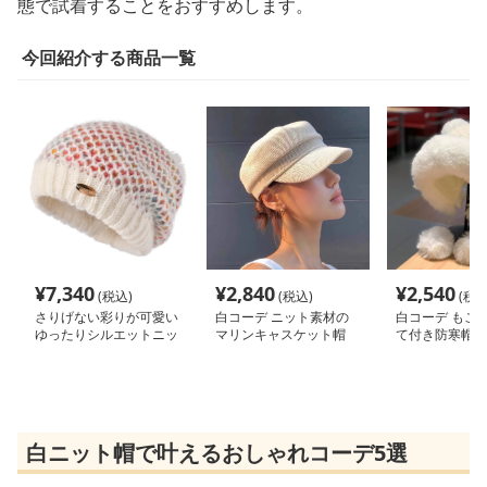
態で試着することをおすすめします。
今回紹介する商品一覧
¥
7,340
¥
2,840
¥
2,540
(税込)
(税込)
(税込
さりげない彩りが可愛い
白コーデ ニット素材の
白コーデ もこ
ゆったりシルエットニッ
マリンキャスケット帽
て付き防寒帽子
ト帽
白ニット帽で叶えるおしゃれコーデ5選