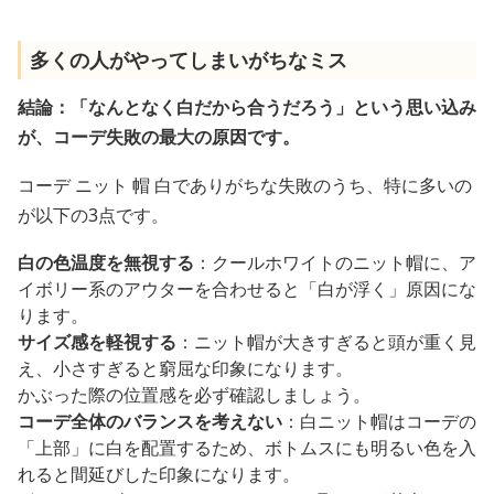
多くの人がやってしまいがちなミス
結論：「なんとなく白だから合うだろう」という思い込み
が、コーデ失敗の最大の原因です。
コーデ ニット 帽 白でありがちな失敗のうち、特に多いの
が以下の3点です。
白の色温度を無視する
：クールホワイトのニット帽に、ア
イボリー系のアウターを合わせると「白が浮く」原因にな
ります。
サイズ感を軽視する
：ニット帽が大きすぎると頭が重く見
え、小さすぎると窮屈な印象になります。
かぶった際の位置感を必ず確認しましょう。
コーデ全体のバランスを考えない
：白ニット帽はコーデの
「上部」に白を配置するため、ボトムスにも明るい色を入
れると間延びした印象になります。