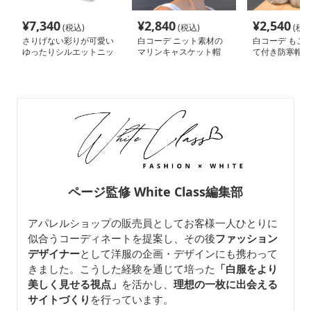
¥
7,340
¥
2,840
¥
2,540
(税込)
(税込)
(税込
さりげない彩りが可愛い
白コーデ ニット素材の
白コーデ もこ
ゆったりシルエットニッ
マリンキャスケット帽
て付き防寒帽子
ト帽
ページ監修 White Class編集部
アパレルショップの販売員としてお客様一人ひとりに
似合うコーディネートを提案し、その後
ファッション
デザイナー
として洋服の企画・デザインにも携わって
きました。こうした経験を通じて培った
「白服をより
美しく見せる視点」
を活かし、
理想の一枚に出会える
サイトづくり
を行っています。