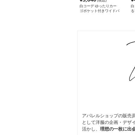
(税込)
白コーデ ゆったりカー
白
ゴポケット付きワイドパ
る
ンツ
アパレルショップの販売
として洋服の企画・デザ
活かし、
理想の一枚に出