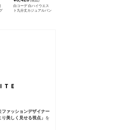
(税込)
刺
白コーデ 白ハイウエス
グ
ト九分丈カジュアルパン
ツ レディース夏
後
ファッションデザイナー
より美しく見せる視点」
を