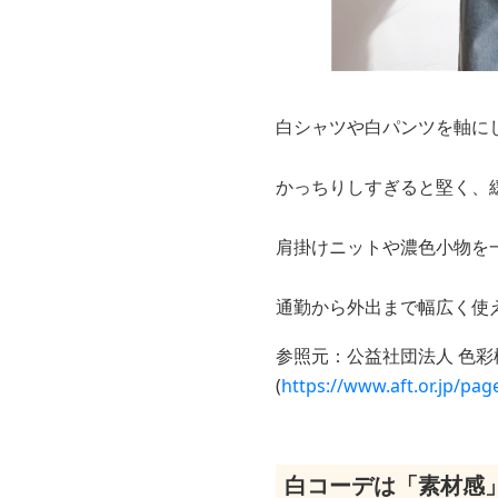
白シャツや白パンツを軸に
かっちりしすぎると堅く、
肩掛けニットや濃色小物を
通勤から外出まで幅広く使
参照元：公益社団法人 色
(
https://www.aft.or.jp/pag
白コーデは「素材感