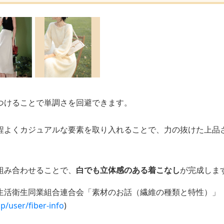
つけることで単調さを回避できます。
程よくカジュアルな要素を取り入れることで、力の抜けた上品
組み合わせることで、
白でも立体感のある着こなし
が完成しま
生活衛生同業組合連合会「素材のお話（繊維の種類と特性）」
p/user/fiber-info
)