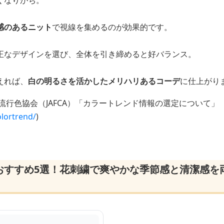
くなりがち。
感のあるニット
で視線を集めるのが効果的です。
正なデザインを選び、全体を引き締めると好バランス。
えれば、
白の明るさを活かしたメリハリあるコーデ
に仕上がり
流行色協会（JAFCA）「カラートレンド情報の選定について」
olortrend/
)
おすすめ5選！花刺繍で爽やかな季節感と清潔感を