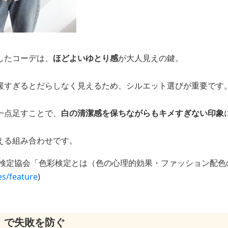
したコーデは、
ほどよいゆとり感
が大人見えの鍵。
緩すぎるとだらしなく見えるため、シルエット選びが重要です
一点足すことで、
白の清潔感を保ちながらもキメすぎない印象
える組み合わせです。
彩検定協会「色彩検定とは（色の心理的効果・ファッション配色
es/feature
)
」で失敗を防ぐ