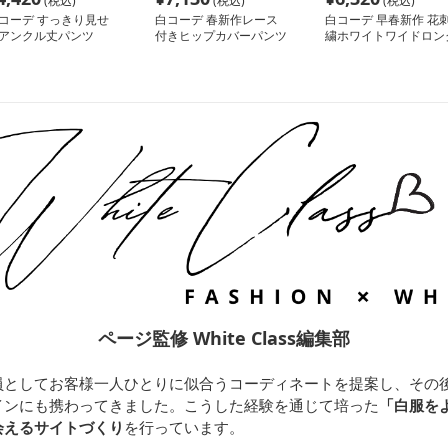
(税込)
(税込)
(税込)
コーデ すっきり見せ
白コーデ 春新作レース
白コーデ 早春新作 花
アンクル丈パンツ
付きヒップカバーパンツ
繍ホワイトワイドロン
パンツ
ページ監修 White Class編集部
員としてお客様一人ひとりに似合うコーディネートを提案し、その
インにも携わってきました。こうした経験を通じて培った
「白服を
会えるサイトづくり
を行っています。