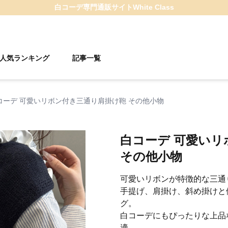
白コーデ
専門通販サイト
White Class
人気ランキング
記事一覧
コーデ 可愛いリボン付き三通り肩掛け鞄 その他小物
白コーデ 可愛い
その他小物
可愛いリボンが特徴的な三通
手提げ、肩掛け、斜め掛けと
グ。
白コーデにもぴったりな上品
適。