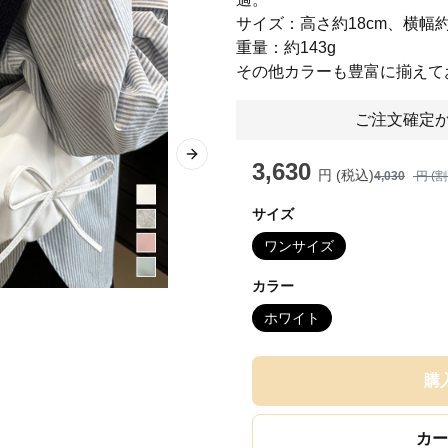
サイズ：高さ約18cm、横幅約
重量：約143g
その他カラーも豊富に揃えて
ご注文確定か
Next slide
3,630
円 (税込)
4,030
円 (
サイズ
ワンサイズ
カラー
ホワイト
購
カー