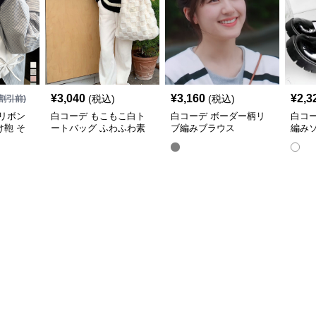
¥
3,040
¥
3,160
¥
2,3
(税込)
(税込)
割引前)
リボン
白コーデ もこもこ白ト
白コーデ ボーダー柄リ
白コ
鞄 そ
ートバッグ ふわふわ素
ブ編みブラウス
編み
材 ショルダー対応