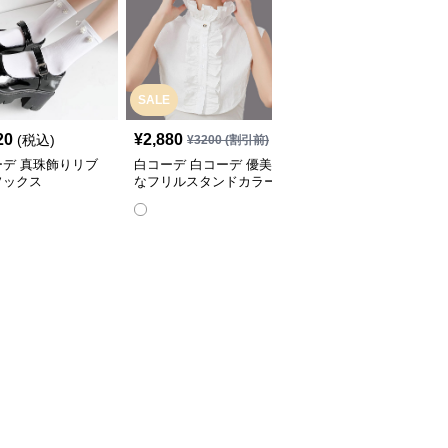
SALE
SALE
20
¥
2,880
¥
2,080
(税込)
¥
3200
(割引前)
¥
2320
(割引前)
ーデ 真珠飾りリブ
白コーデ 白コーデ 優美
白コーデ 優しいフリル
ソックス
なフリルスタンドカラー
縁取り靴下
シャツ