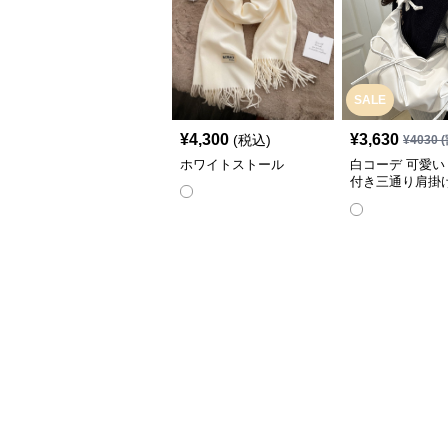
SALE
¥
4,300
¥
3,630
(税込)
¥
4030
(
ホワイトストール
白コーデ 可愛い
付き三通り肩掛け
の他小物