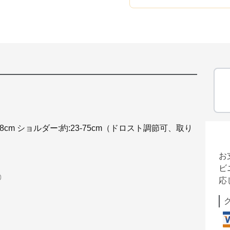
約18cm ショルダー:約:23-75cm（ドロスト調節可、取り
お
ビ
〇
応