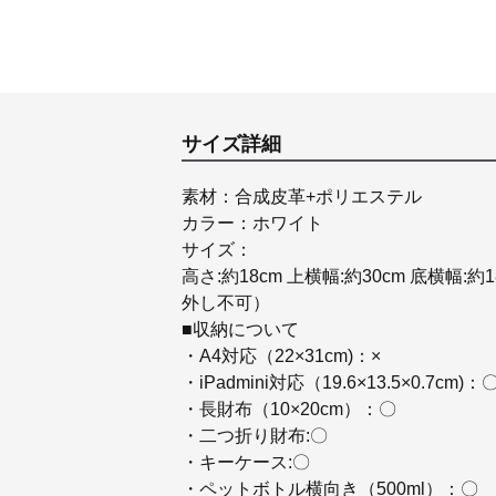
サイズ詳細
素材：合成皮革+ポリエステル
カラー：ホワイト
サイズ：
高さ:約18cm 上横幅:約30cm 底横幅:
外し不可）
■収納について
・A4対応（22×31cm)：×
・iPadmini対応（19.6×13.5×0.7cm)：
・長財布（10×20cm）：〇
・二つ折り財布:〇
・キーケース:〇
・ペットボトル横向き（500ml）：〇