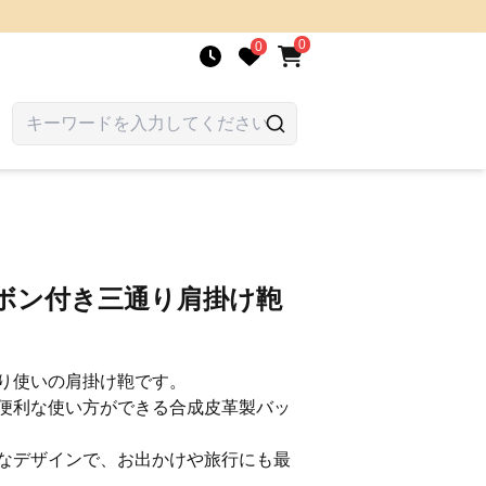
0
0
リボン付き三通り肩掛け鞄
り使いの肩掛け鞄です。
便利な使い方ができる合成皮革製バッ
なデザインで、お出かけや旅行にも最