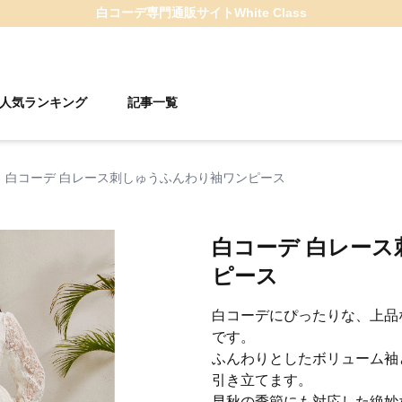
白コーデ
専門通販サイト
White Class
人気ランキング
記事一覧
白コーデ 白レース刺しゅうふんわり袖ワンピース
白コーデ 白レー
ピース
白コーデにぴったりな、上品
です。
ふんわりとしたボリューム袖
引き立てます。
早秋の季節にも対応した絶妙