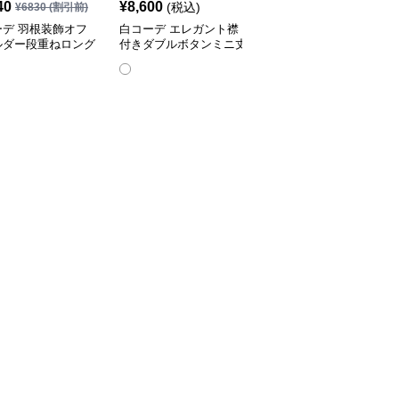
40
¥
8,600
¥
3,340
(税込)
(税込)
¥
6830
(割引前)
ーデ 羽根装飾オフ
白コーデ エレガント襟
白コーデ 白コーデ 襟付
ルダー段重ねロング
付きダブルボタンミニ丈
きプリーツミニワンピー
ピース
ワンピース✨
ス