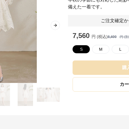
備えた一着です。
ご注文確定か
Next slide
7,560
円 (税込)
8,400
円 (
S
M
L
購
カー