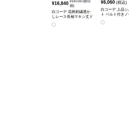
¥
18720
(割引
¥
6,060
(税込)
¥
16,840
前)
白コーデ 上品シ
白コーデ 花柄刺繍透か
ト ベルト付きノ
しレース長袖マキシ丈ド
ーブワンピース
レス