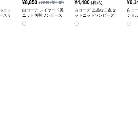
¥
8,850
¥
4,480
¥
6,1
(税込)
¥
9840
(割引前)
ルエッ
白コーデ レイヤード風
白コーデ 上品な二点セ
白コ
ースリ
ニット切替ワンピース
ットニットワンピース
ショ
ワン