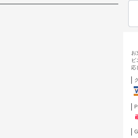
お
ビ
応
P
G