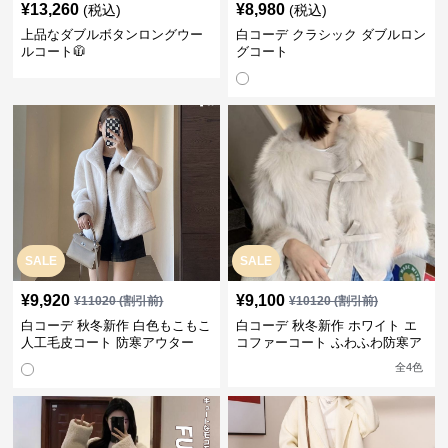
¥
13,260
¥
8,980
(税込)
(税込)
上品なダブルボタンロングウー
白コーデ クラシック ダブルロン
ルコート🧥
グコート
SALE
SALE
¥
9,920
¥
9,100
¥
11020
(割引前)
¥
10120
(割引前)
白コーデ 秋冬新作 白色もこもこ
白コーデ 秋冬新作 ホワイト エ
人工毛皮コート 防寒アウター
コファーコート ふわふわ防寒ア
ウター
全
4
色