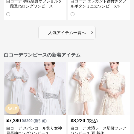
白コーデ 羽根装飾オフショルダ
白コーデ エレガント襟付きダブ
ー段重ねロングワンピース
ルボタンミニ丈ワンピース✨
›
人気アイテム一覧へ
白コーデワンピースの新着アイテム
SALE
¥
7,380
¥
8,220
(税込)
¥
8200
(割引前)
白コーデ スパンコール飾り女神
白コーデ 水溶レース切替フレア
風長袖ロングワンピース
ワンピース 夏 新作