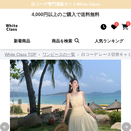
白コーデ
専門通販サイト
White Class
4,000
円以上のご購入で送料無料
0
0
新着商品
商品を検索
人気ランキング
White Class TOP
›
ワンピースの一覧
›
白コーデ レース切替キャ
Previous slide
Ne