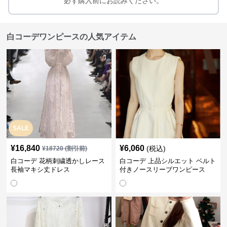
必ず購入前にお読みください。
白コーデワンピースの人気アイテム
SALE
¥
16,840
¥
6,060
(税込)
¥
18720
(割引前)
白コーデ 花柄刺繍透かしレース
白コーデ 上品シルエット ベルト
長袖マキシ丈ドレス
付きノースリーブワンピース