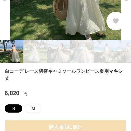
白コーデ レース切替キャミソールワンピース夏用マキシ
丈
6,820
円
S
M
購入画面に進む