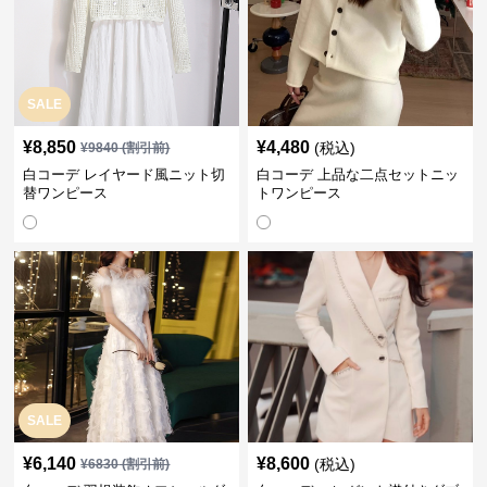
SALE
¥
8,850
¥
4,480
(税込)
¥
9840
(割引前)
白コーデ レイヤード風ニット切
白コーデ 上品な二点セットニッ
替ワンピース
トワンピース
SALE
¥
6,140
¥
8,600
(税込)
¥
6830
(割引前)