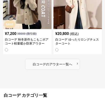
SALE
¥
7,200
¥
20,800
(税込)
¥
8000
(割引前)
白コーデ 秋冬新作もこもこボア
白コーデ ゆったりロングチェス
コート軽量暖か防寒アウター
ターコート
›
白コーデ
の
アウター
一覧へ
白コーデ カテゴリ一覧