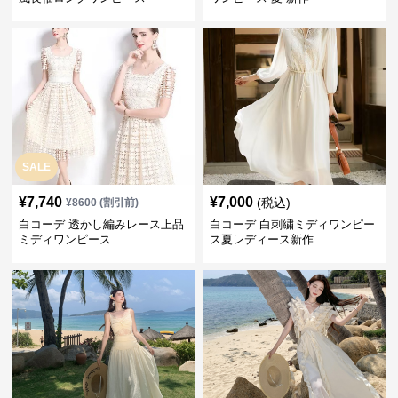
SALE
¥
7,740
¥
7,000
(税込)
¥
8600
(割引前)
白コーデ 透かし編みレース上品
白コーデ 白刺繍ミディワンピー
ミディワンピース
ス夏レディース新作