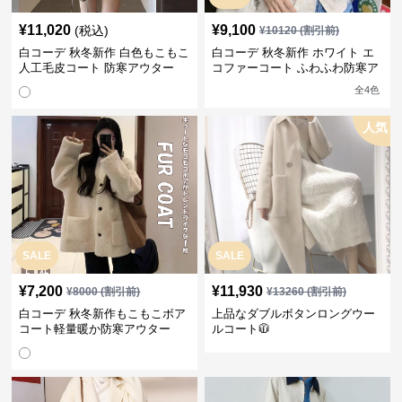
¥
11,020
¥
9,100
(税込)
¥
10120
(割引前)
白コーデ 秋冬新作 白色もこもこ
白コーデ 秋冬新作 ホワイト エ
人工毛皮コート 防寒アウター
コファーコート ふわふわ防寒ア
ウター
全
4
色
人気
SALE
SALE
¥
7,200
¥
11,930
¥
8000
(割引前)
¥
13260
(割引前)
白コーデ 秋冬新作もこもこボア
上品なダブルボタンロングウー
コート軽量暖か防寒アウター
ルコート🧥