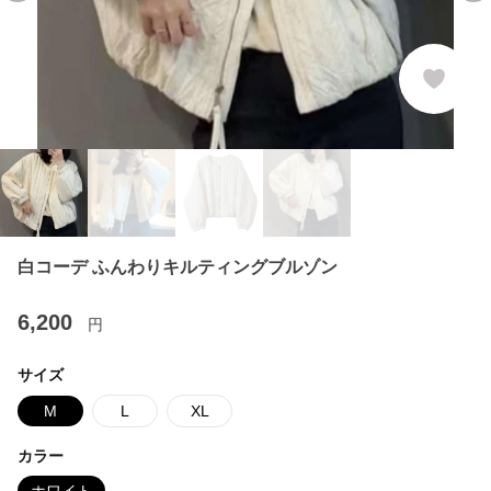
白コーデ ふんわりキルティングブルゾン
6,200
円
サイズ
M
L
XL
カラー