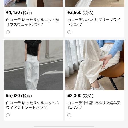
¥
4,420
¥
2,660
(税込)
(税込)
白コーデ ゆったりシルエット裾
白コーデ ふんわりプリーツワイ
リブスウェットパンツ
ドパンツ
¥
5,620
¥
2,300
(税込)
(税込)
白コーデ ゆったりシルエットの
白コーデ 伸縮性抜群リブ編み美
ワイドストレートパンツ
脚パンツ