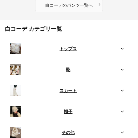
›
白コーデ
の
パンツ
一覧へ
白コーデ カテゴリ一覧
トップス
靴
スカート
帽子
その他