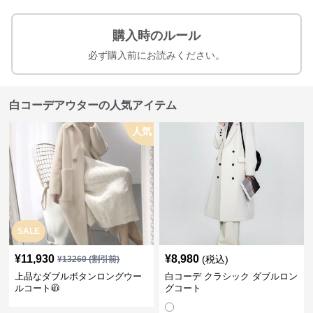
購入時のルール
必ず購入前にお読みください。
白コーデアウターの人気アイテム
人気
SALE
¥
11,930
¥
8,980
(税込)
¥
13260
(割引前)
上品なダブルボタンロングウー
白コーデ クラシック ダブルロン
ルコート🧥
グコート