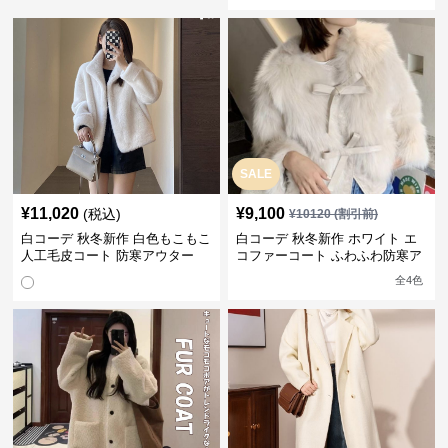
SALE
¥
11,020
¥
9,100
(税込)
¥
10120
(割引前)
白コーデ 秋冬新作 白色もこもこ
白コーデ 秋冬新作 ホワイト エ
人工毛皮コート 防寒アウター
コファーコート ふわふわ防寒ア
ウター
全
4
色