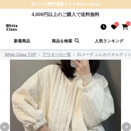
白コーデ
専門通販サイト
White Class
4,000
円以上のご購入で送料無料
0
0
新着商品
商品を検索
人気ランキング
White Class TOP
›
アウターの一覧
›
白コーデ ふんわりキルティ
Previous slide
Ne