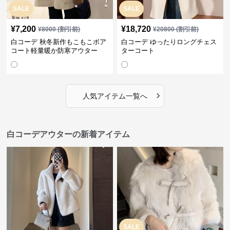
SALE
SALE
¥
7,200
¥
18,720
¥
8000
(割引前)
¥
20800
(割引前)
白コーデ 秋冬新作もこもこボア
白コーデ ゆったりロングチェス
コート軽量暖か防寒アウター
ターコート
›
人気アイテム一覧へ
白コーデアウターの新着アイテム
SALE