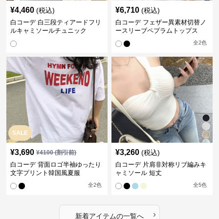
¥
4,460
¥
6,710
(税込)
(税込)
白コーデ 白三段ティアードフリ
白コーデ フェザー異素材切替ノ
ルキャミソールチュニック
ースリーブペプラムトップス
全
2
色
SALE
¥
3,690
¥
3,260
(税込)
¥
4100
(割引前)
白コーデ 背面ロゴ半袖ゆったり
白コーデ 片肩非対称リブ編みキ
文字プリント韓国風夏服
ャミソール 短丈
全
2
色
全
5
色
›
新着アイテムの一覧へ