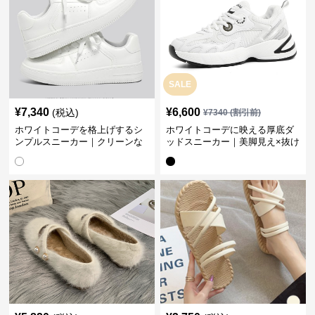
SALE
¥
7,340
¥
6,600
(税込)
¥
7340
(割引前)
ホワイトコーデを格上げするシ
ホワイトコーデに映える厚底ダ
ンプルスニーカー｜クリーンな
ッドスニーカー｜美脚見え×抜け
印象で大人の抜け感をプラス
感のトレンド白スニーカー