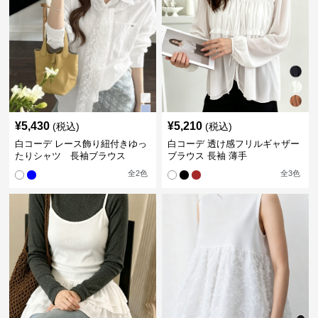
¥
5,430
¥
5,210
(税込)
(税込)
白コーデ レース飾り紐付きゆっ
白コーデ 透け感フリルギャザー
たりシャツ 長袖ブラウス
ブラウス 長袖 薄手
全
2
色
全
3
色