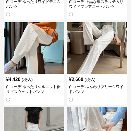
白コーデ ゆったりワイドデニム
白コーデ 上品な縦ステッチ入り
パンツ
ワイドフレアニットパンツ
¥
4,420
¥
2,660
(税込)
(税込)
白コーデ ゆったりシルエット裾
白コーデ ふんわりプリーツワイ
リブスウェットパンツ
ドパンツ