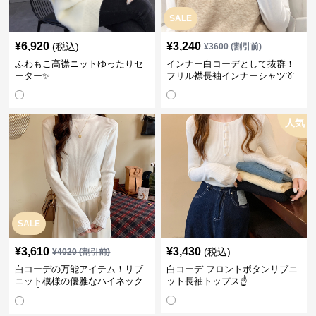
SALE
¥
6,920
¥
3,240
(税込)
¥
3600
(割引前)
ふわもこ高襟ニットゆったりセ
インナー白コーデとして抜群！
ーター✨
フリル襟長袖インナーシャツ👔
人気
SALE
¥
3,610
¥
3,430
(税込)
¥
4020
(割引前)
白コーデの万能アイテム！リブ
白コーデ フロントボタンリブニ
ニット模様の優雅なハイネック
ット長袖トップス☝️
長袖☝️