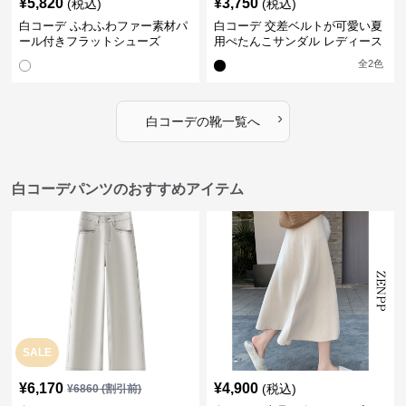
¥
5,820
¥
3,750
(税込)
(税込)
白コーデ ふわふわファー素材パ
白コーデ 交差ベルトが可愛い夏
ール付きフラットシューズ
用ぺたんこサンダル レディース
全
2
色
›
白コーデ
の
靴
一覧へ
白コーデパンツのおすすめアイテム
SALE
¥
6,170
¥
4,900
(税込)
¥
6860
(割引前)