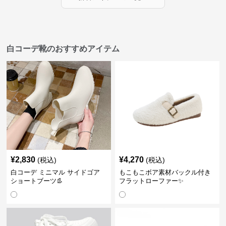
白コーデ靴のおすすめアイテム
¥
2,830
¥
4,270
(税込)
(税込)
白コーデ ミニマル サイドゴア
もこもこボア素材バックル付き
ショートブーツ👢
フラットローファー✨