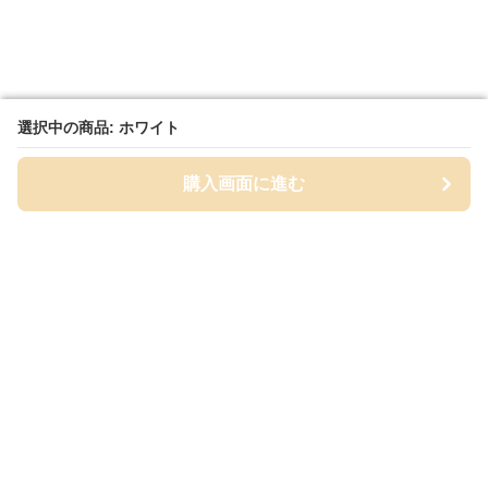
選択中の商品: ホワイト
選択中の商品: ホワイト
購入画面に進む
購入画面に進む
White Class
について