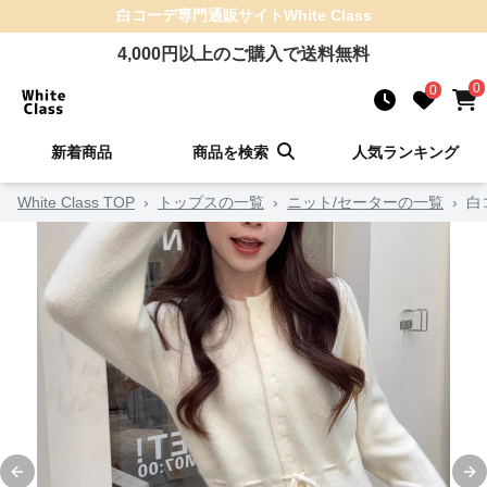
白コーデ
専門通販サイト
White Class
4,000
円以上のご購入で送料無料
0
0
新着商品
商品を検索
人気ランキング
White Class TOP
›
トップスの一覧
›
ニット/セーターの一覧
›
白
Previous slide
Ne