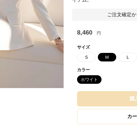
ご注文確定か
8,460
円
Next slide
サイズ
S
M
L
カラー
ホワイト
購
カー