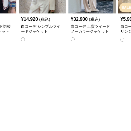
SALE
¥
14,920
¥
32,900
¥
5,9
(税込)
(税込)
ド切替
白コーデ シンプルツイ
白コーデ 上質ツイード
白コ
ケット
ードジャケット
ノーカラージャケット
リン
上品