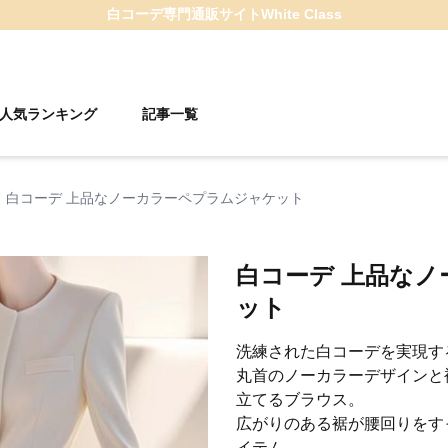
白コーデ
専門通販サイト
White Class
人気ランキング
記事一覧
白コーデ 上品なノーカラーペプラムジャケット
白コーデ 上品な
ット
洗練された白コーデを実現す
丸首のノーカラーデザインと
立てるブラウス。
広がりのある裾が腰回りをす
イテム。