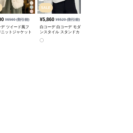
SALE
00
¥
5,860
¥
9,880
(税込)
¥
6560
(割引前)
¥
6520
(割引前)
ーデ ツイード風フ
白コーデ 白コーデ モダ
白コーデ シンプル洗練
ジニットジャケット
ンスタイル スタンドカ
テーラードジャケット
レディース
ラージャケット