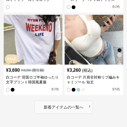
全
2
色
SALE
¥
3,690
¥
3,260
(税込)
¥
4100
(割引前)
白コーデ 背面ロゴ半袖ゆったり
白コーデ 片肩非対称リブ編みキ
文字プリント韓国風夏服
ャミソール 短丈
全
2
色
全
5
色
›
新着アイテムの一覧へ