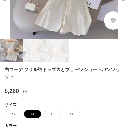
白コーデ フリル袖トップスとプリーツショートパンツセ
ット
8,260
円
サイズ
S
M
L
XL
カラー