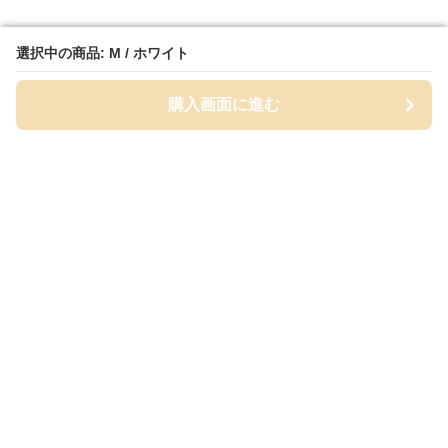
選択中の商品: M / ホワイト
選択中の商品: M / ホワイト
購入画面に進む
購入画面に進む
White Class
について
会社概要