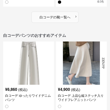
全
2
色
›
白コーデ
の
靴
一覧へ
白コーデパンツのおすすめアイテム
¥
6,860
¥
4,900
(税込)
(税込)
白コーデ ゆったりワイドデニム
白コーデ 上品な縦ステッチ入り
パンツ
ワイドフレアニットパンツ