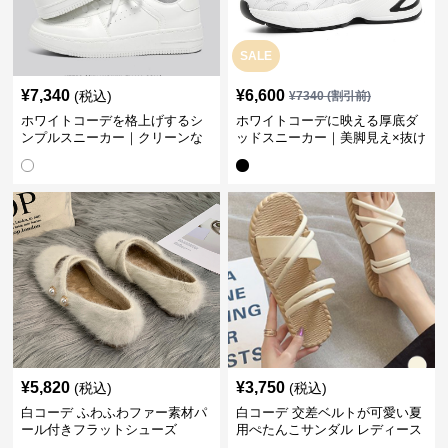
SALE
¥
7,340
¥
6,600
(税込)
¥
7340
(割引前)
ホワイトコーデを格上げするシ
ホワイトコーデに映える厚底ダ
ンプルスニーカー｜クリーンな
ッドスニーカー｜美脚見え×抜け
印象で大人の抜け感をプラス
感のトレンド白スニーカー
¥
5,820
¥
3,750
(税込)
(税込)
白コーデ ふわふわファー素材パ
白コーデ 交差ベルトが可愛い夏
ール付きフラットシューズ
用ぺたんこサンダル レディース