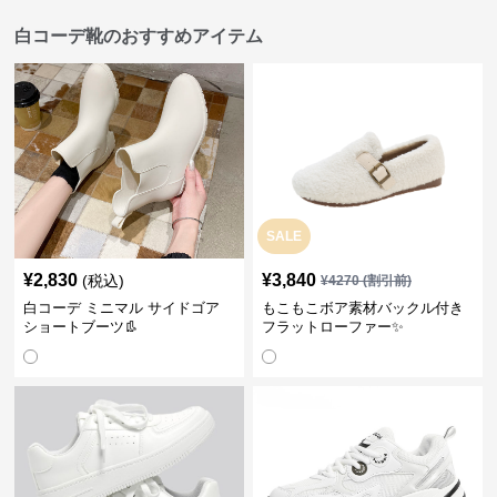
白コーデ靴のおすすめアイテム
SALE
¥
2,830
¥
3,840
(税込)
¥
4270
(割引前)
白コーデ ミニマル サイドゴア
もこもこボア素材バックル付き
ショートブーツ👢
フラットローファー✨