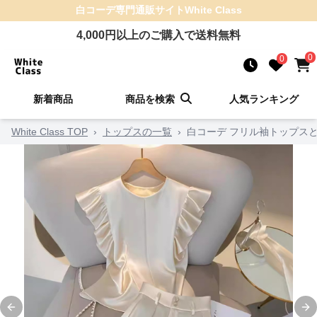
白コーデ
専門通販サイト
White Class
4,000
円以上のご購入で送料無料
0
0
新着商品
商品を検索
人気ランキング
White Class TOP
›
トップスの一覧
›
白コーデ フリル袖トップス
Previous slide
Ne