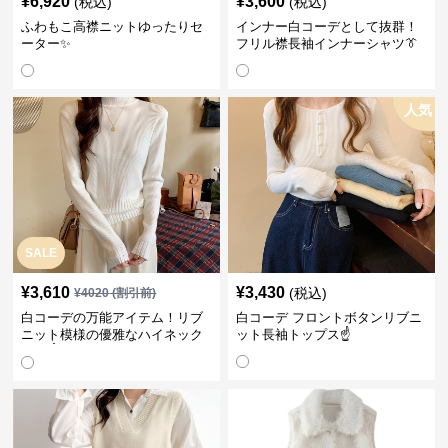
¥
6,920
¥
3,600
(税込)
(税込)
ふわもこ高襟ニットゆったりセ
インナー白コーデとして抜群！
ーター✨
フリル襟長袖インナーシャツ👔
人気
SALE
¥
3,610
¥
3,430
(税込)
¥
4020
(割引前)
白コーデの万能アイテム！リブ
白コーデ フロントボタンリブニ
ニット模様の優雅なハイネック
ット長袖トップス☝️
長袖☝️