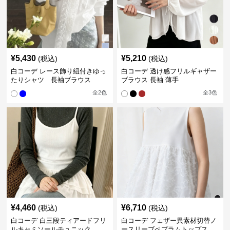
¥
5,430
¥
5,210
(税込)
(税込)
白コーデ レース飾り紐付きゆっ
白コーデ 透け感フリルギャザー
たりシャツ 長袖ブラウス
ブラウス 長袖 薄手
全
2
色
全
3
色
¥
4,460
¥
6,710
(税込)
(税込)
白コーデ 白三段ティアードフリ
白コーデ フェザー異素材切替ノ
ルキャミソールチュニック
ースリーブペプラムトップス