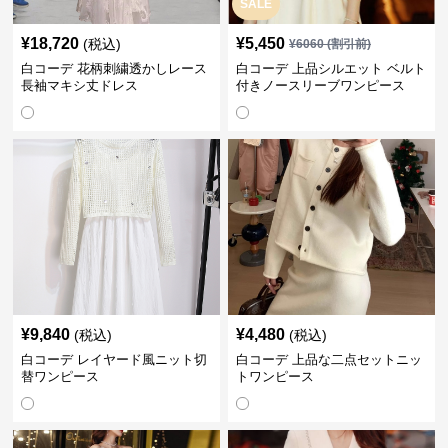
SALE
¥
18,720
¥
5,450
(税込)
¥
6060
(割引前)
白コーデ 花柄刺繍透かしレース
白コーデ 上品シルエット ベルト
長袖マキシ丈ドレス
付きノースリーブワンピース
¥
9,840
¥
4,480
(税込)
(税込)
白コーデ レイヤード風ニット切
白コーデ 上品な二点セットニッ
替ワンピース
トワンピース