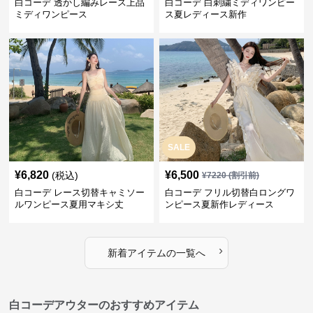
白コーデ 透かし編みレース上品
白コーデ 白刺繍ミディワンピー
ミディワンピース
ス夏レディース新作
SALE
¥
6,820
¥
6,500
(税込)
¥
7220
(割引前)
白コーデ レース切替キャミソー
白コーデ フリル切替白ロングワ
ルワンピース夏用マキシ丈
ンピース夏新作レディース
›
新着アイテムの一覧へ
白コーデアウターのおすすめアイテム