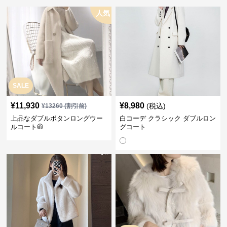
人気
SALE
¥
11,930
¥
8,980
(税込)
¥
13260
(割引前)
上品なダブルボタンロングウー
白コーデ クラシック ダブルロン
ルコート🧥
グコート