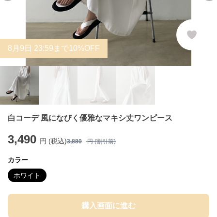
8
月
9
日 23:59まで10%OFF
白コーデ 風になびく優雅なマキシ丈ワンピース
3,490
円 (税込)
3,880
円 (割引前)
カラー
ホワイト
購入画面に進む