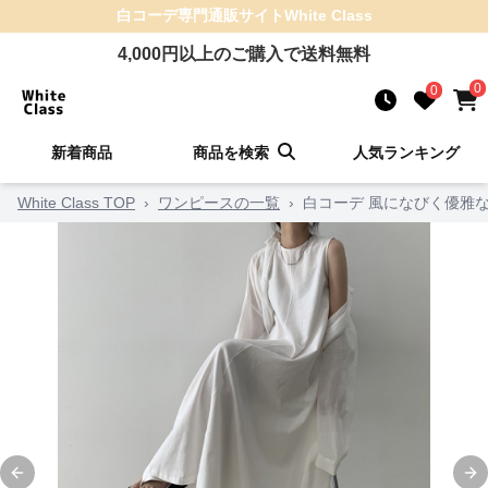
白コーデ
専門通販サイト
White Class
4,000
円以上のご購入で送料無料
0
0
新着商品
商品を検索
人気ランキング
White Class TOP
›
ワンピースの一覧
›
白コーデ 風になびく優雅
Previous slide
Ne