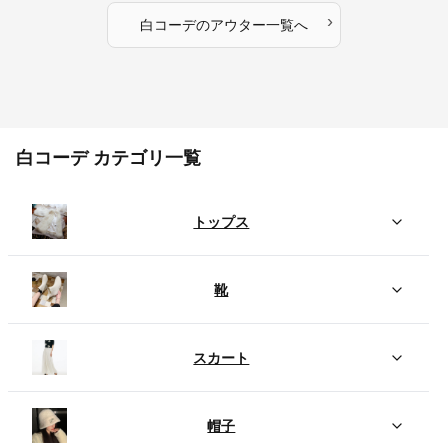
›
白コーデ
の
アウター
一覧へ
白コーデ カテゴリ一覧
トップス
靴
スカート
帽子