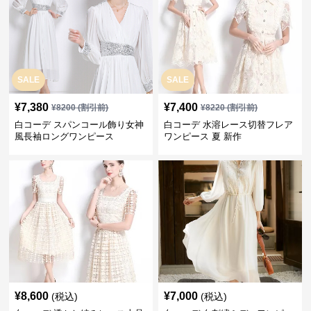
SALE
SALE
¥
7,380
¥
7,400
¥
8200
(割引前)
¥
8220
(割引前)
白コーデ スパンコール飾り女神
白コーデ 水溶レース切替フレア
風長袖ロングワンピース
ワンピース 夏 新作
¥
8,600
¥
7,000
(税込)
(税込)