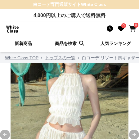
白コーデ
専門通販サイト
White Class
4,000
円以上のご購入で送料無料
0
0
新着商品
商品を検索
人気ランキング
White Class TOP
›
トップスの一覧
›
白コーデ リゾート風ギャザ
Previous slide
Ne