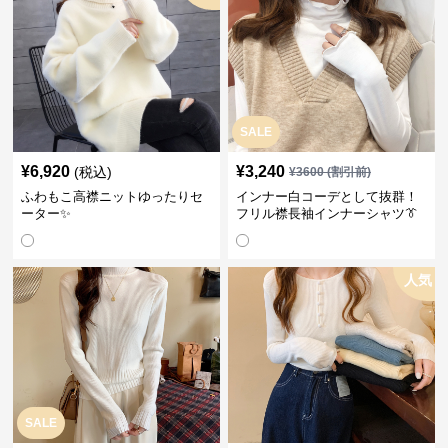
SALE
¥
6,920
¥
3,240
(税込)
¥
3600
(割引前)
ふわもこ高襟ニットゆったりセ
インナー白コーデとして抜群！
ーター✨
フリル襟長袖インナーシャツ👔
人気
SALE