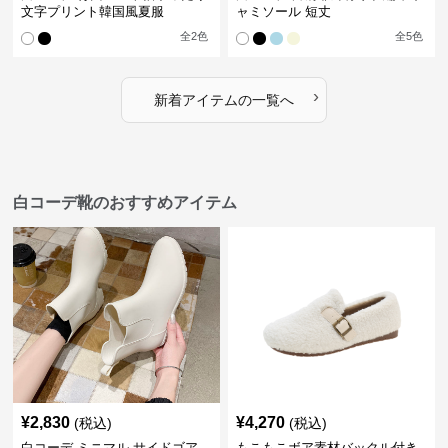
文字プリント韓国風夏服
ャミソール 短丈
全
2
色
全
5
色
›
新着アイテムの一覧へ
白コーデ靴のおすすめアイテム
¥
2,830
¥
4,270
(税込)
(税込)
白コーデ ミニマル サイドゴア
もこもこボア素材バックル付き