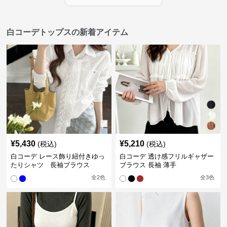
白コーデトップスの新着アイテム
¥
5,430
¥
5,210
(税込)
(税込)
白コーデ レース飾り紐付きゆっ
白コーデ 透け感フリルギャザー
たりシャツ 長袖ブラウス
ブラウス 長袖 薄手
全
2
色
全
3
色