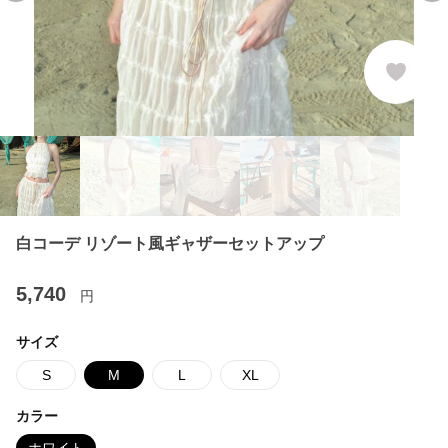
白コーデ リゾート風ギャザーセットアップ
5,740
円
サイズ
S
M
L
XL
カラー