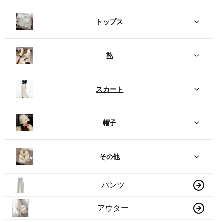
トップス
靴
スカート
帽子
その他
パンツ
アウター