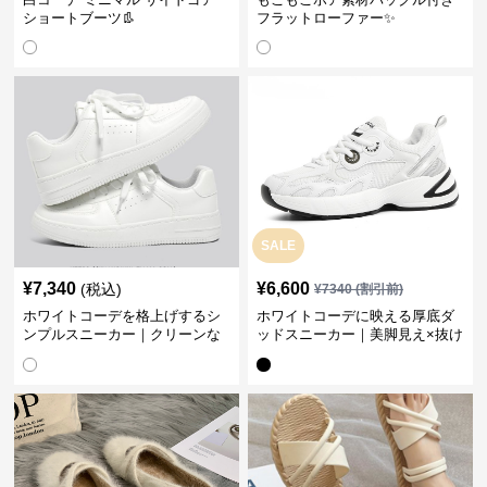
ショートブーツ👢
フラットローファー✨
SALE
¥
7,340
¥
6,600
(税込)
¥
7340
(割引前)
ホワイトコーデを格上げするシ
ホワイトコーデに映える厚底ダ
ンプルスニーカー｜クリーンな
ッドスニーカー｜美脚見え×抜け
印象で大人の抜け感をプラス
感のトレンド白スニーカー