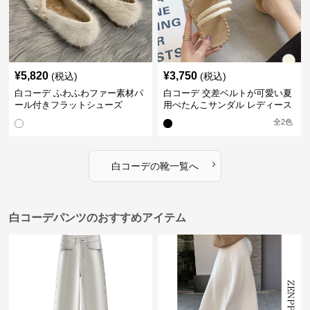
¥
5,820
¥
3,750
(税込)
(税込)
白コーデ ふわふわファー素材パ
白コーデ 交差ベルトが可愛い夏
ール付きフラットシューズ
用ぺたんこサンダル レディース
全
2
色
›
白コーデ
の
靴
一覧へ
白コーデパンツのおすすめアイテム