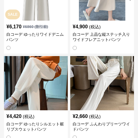
SALE
¥
6,170
¥
4,900
(税込)
¥
6860
(割引前)
白コーデ ゆったりワイドデニム
白コーデ 上品な縦ステッチ入り
パンツ
ワイドフレアニットパンツ
¥
4,420
¥
2,660
(税込)
(税込)
白コーデ ゆったりシルエット裾
白コーデ ふんわりプリーツワイ
リブスウェットパンツ
ドパンツ