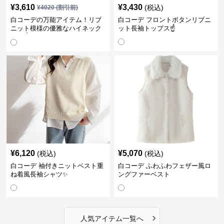
¥
3,610
¥
3,430
(税込)
¥
4020
(割引前)
白コーデの万能アイテム！リブ
白コーデ フロントボタンリブニ
ニット模様の優雅なハイネック
ット長袖トップス☝️
長袖☝️
¥
6,120
¥
5,070
(税込)
(税込)
白コーデ 袖付きニットベスト重
白コーデ ふわふわフェザー風ロ
ね着風長袖シャツ✨
ングファーベスト
›
人気アイテム一覧へ