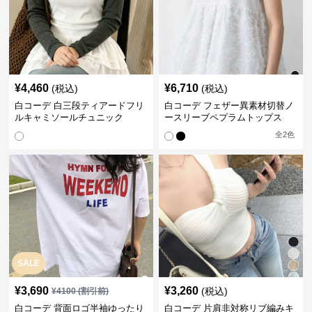
¥
4,460
¥
6,710
(税込)
(税込)
白コーデ 白三段ティアードフリ
白コーデ フェザー異素材切替ノ
ルキャミソールチュニック
ースリーブペプラムトップス
全
2
色
SALE
¥
3,690
¥
3,260
(税込)
¥
4100
(割引前)
白コーデ 背面ロゴ半袖ゆったり
白コーデ 片肩非対称リブ編みキ