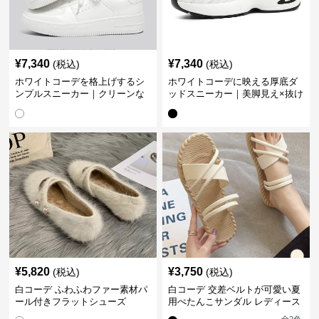
¥
7,340
¥
7,340
(税込)
(税込)
ホワイトコーデを格上げするシ
ホワイトコーデに映える厚底ダ
ンプルスニーカー｜クリーンな
ッドスニーカー｜美脚見え×抜け
印象で大人の抜け感をプラス
感のトレンド白スニーカー
¥
5,820
¥
3,750
(税込)
(税込)
白コーデ ふわふわファー素材パ
白コーデ 交差ベルトが可愛い夏
ール付きフラットシューズ
用ぺたんこサンダル レディース