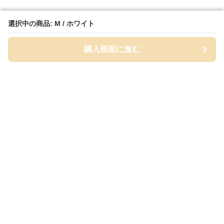
選択中の商品: M / ホワイト
選択中の商品: M / ホワイト
購入画面に進む
購入画面に進む
White Class
について
会社概要