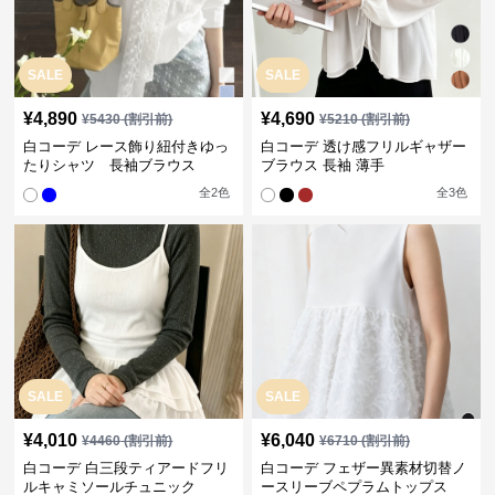
SALE
SALE
¥
4,890
¥
4,690
¥
5430
(割引前)
¥
5210
(割引前)
白コーデ レース飾り紐付きゆっ
白コーデ 透け感フリルギャザー
たりシャツ 長袖ブラウス
ブラウス 長袖 薄手
全
2
色
全
3
色
SALE
SALE
¥
4,010
¥
6,040
¥
4460
(割引前)
¥
6710
(割引前)
白コーデ 白三段ティアードフリ
白コーデ フェザー異素材切替ノ
ルキャミソールチュニック
ースリーブペプラムトップス