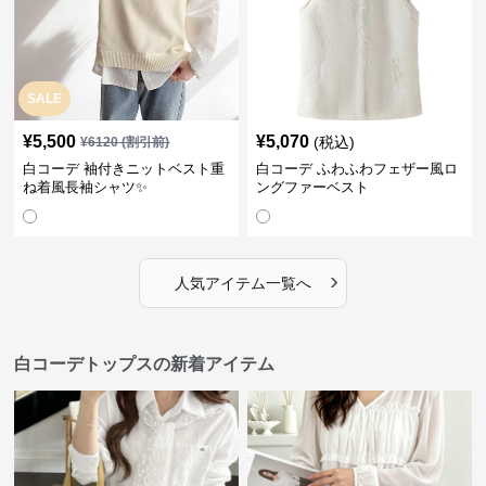
SALE
¥
5,500
¥
5,070
(税込)
¥
6120
(割引前)
白コーデ 袖付きニットベスト重
白コーデ ふわふわフェザー風ロ
ね着風長袖シャツ✨
ングファーベスト
›
人気アイテム一覧へ
白コーデトップスの新着アイテム