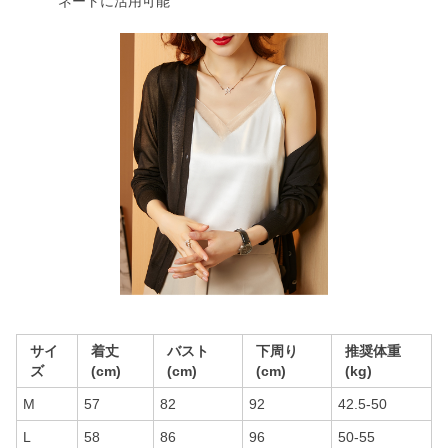
ネートに活用可能
サイ
着丈
バスト
下周り
推奨体重
ズ
(cm)
(cm)
(cm)
(kg)
M
57
82
92
42.5-50
L
58
86
96
50-55