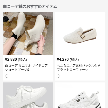
白コーデ靴のおすすめアイテム
¥
2,830
¥
4,270
(税込)
(税込)
白コーデ ミニマル サイドゴア
もこもこボア素材バックル付き
ショートブーツ👢
フラットローファー✨