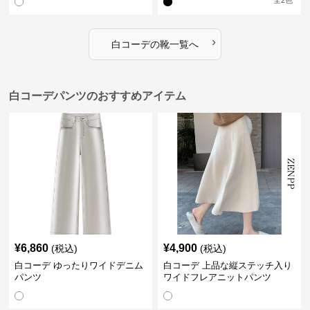
全
2
色
›
白コーデ
の
靴
一覧へ
白コーデパンツのおすすめアイテム
¥
6,860
¥
4,900
(税込)
(税込)
白コーデ ゆったりワイドデニム
白コーデ 上品な縦ステッチ入り
パンツ
ワイドフレアニットパンツ