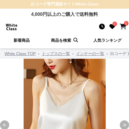
白コーデ
専門通販サイト
White Class
4,000
円以上のご購入で送料無料
0
0
新着商品
商品を検索
人気ランキング
White Class TOP
›
トップスの一覧
›
インナーの一覧
›
白コーデ
Previous slide
Ne