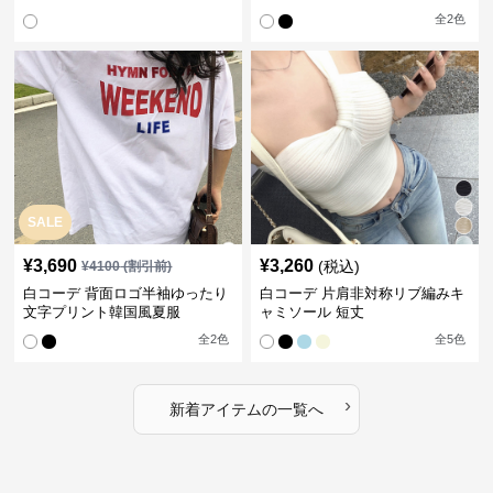
全
2
色
SALE
¥
3,690
¥
3,260
(税込)
¥
4100
(割引前)
白コーデ 背面ロゴ半袖ゆったり
白コーデ 片肩非対称リブ編みキ
文字プリント韓国風夏服
ャミソール 短丈
全
2
色
全
5
色
›
新着アイテムの一覧へ