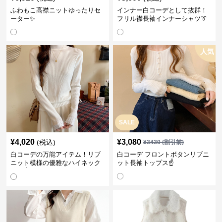
ふわもこ高襟ニットゆったりセ
インナー白コーデとして抜群！
ーター✨
フリル襟長袖インナーシャツ👔
人気
SALE
¥
4,020
¥
3,080
(税込)
¥
3430
(割引前)
白コーデの万能アイテム！リブ
白コーデ フロントボタンリブニ
ニット模様の優雅なハイネック
ット長袖トップス☝️
長袖☝️