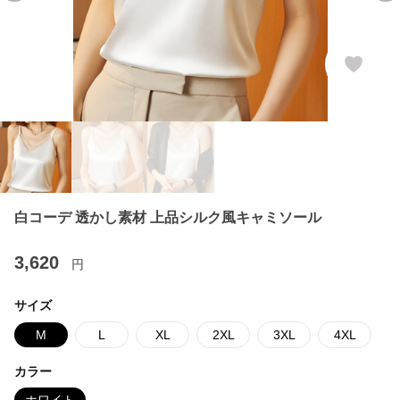
白コーデ 透かし素材 上品シルク風キャミソール
3,620
円
サイズ
M
L
XL
2XL
3XL
4XL
カラー