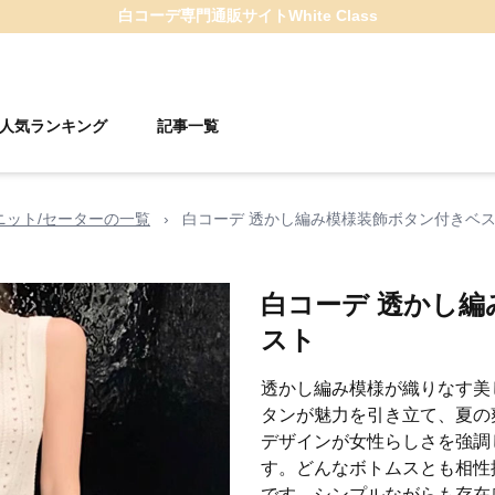
白コーデ
専門通販サイト
White Class
人気ランキング
記事一覧
ニット/セーターの一覧
›
白コーデ 透かし編み模様装飾ボタン付きベ
白コーデ 透かし
スト
透かし編み模様が織りなす美
タンが魅力を引き立て、夏の
デザインが女性らしさを強調
す。どんなボトムスとも相性
です。シンプルながらも存在