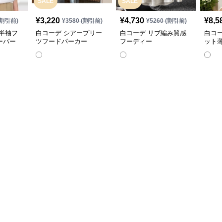
SALE
SALE
¥
3,220
¥
4,730
¥
8,5
割引前)
¥
3580
(割引前)
¥
5260
(割引前)
半袖フ
白コーデ シアープリー
白コーデ リブ編み質感
白コ
ーバー
ツフードパーカー
フーディー
ット