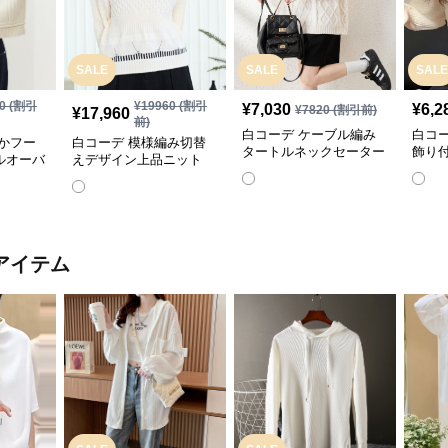
SALE
SALE
SALE
0
(割引
¥
19960
(割引
¥
7,030
¥
6,2
¥
7820
(割引前)
¥
17,960
前)
白コーデ ケーブル編み
白コ
かフー
白コーデ 模様編み切替
タートルネックセーター
飾り
ルオーバ
えデザイン上品ニット
アイテム