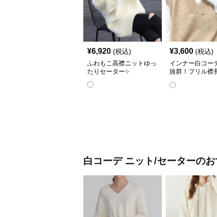
¥
6,920
¥
3,600
(税込)
(税込)
ふわもこ高襟ニットゆっ
インナー白コー
たりセーター✨
抜群！フリル襟
ナーシャツ👔
白コーデ
ニット/セーター
のお