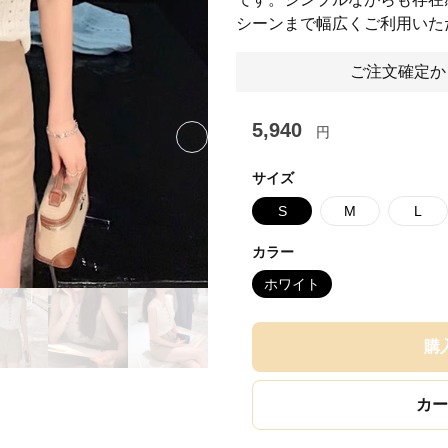
シーンまで幅広くご利用いた
ご注文確定か
5,940
円
Next slide
サイズ
S
M
L
カラー
ホワイト
購
カー