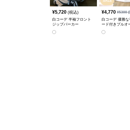
SALE
¥
5,720
¥
4,770
(税込)
¥
5300
(
白コーデ 半袖フロント
白コーデ 優雅な
ジップパーカー
ード付きプルオ