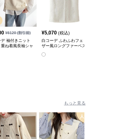
00
¥
5,070
¥
3,770
(税込)
(税込)
¥
6120
(割引前)
ーデ 袖付きニット
白コーデ ふわふわフェ
白コーデ 上品ふわふわ
ト重ね着風長袖シャ
ザー風ロングファーベス
ファー付きノースリーブ
ト
ベスト
もっと見る
人気