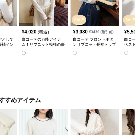
SALE
SALE
¥
4,020
¥
3,080
¥
5,5
(税込)
¥
3430
(割引前)
デとして
白コーデの万能アイテ
白コーデ フロントボタ
白コ
長袖イン
ム！リブニット模様の優
ンリブニット長袖トップ
ベス
雅なハイネック長袖☝️
ス☝️
ツ✨
すすめアイテム