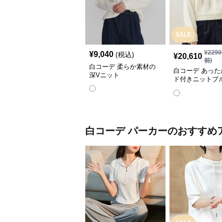
SALE
¥
2290
¥
9,040
(税込)
¥
20,610
前)
白コーデ 柔らか素材の
白コーデ あった
深Vニット
ド付きニットプ
ー
白コーデ
パーカー
のおすすめ