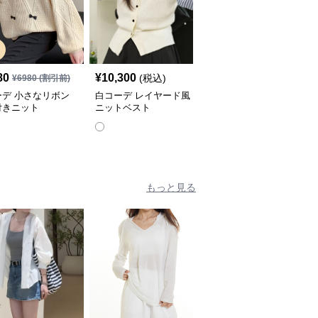
SALE
80
¥
10,300
¥
3,970
(税込)
¥
6980
(割引前)
¥
4420
(割引前)
ーデ 小さなリボン
白コーデ レイヤード風
白コーデ 肌触り優しい
付きニット
ニットベスト
長袖リブニット
もっと見る