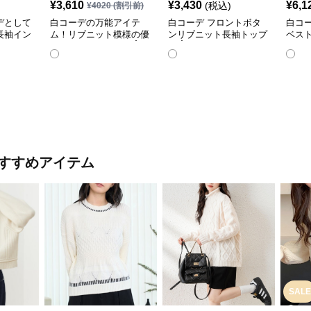
¥
3,610
¥
3,430
¥
6,1
(税込)
¥
4020
(割引前)
デとして
白コーデの万能アイテ
白コーデ フロントボタ
白コ
長袖イン
ム！リブニット模様の優
ンリブニット長袖トップ
ベス
雅なハイネック長袖☝️
ス☝️
ツ✨
すすめアイテム
SALE