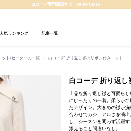
白コーデ
専門通販サイト
White Class
人気ランキング
記事一覧
ニット/セーターの一覧
›
白コーデ 折り返し襟のリボン付きニット
白コーデ 折り返
上品な折り返し襟と可愛らし
にぴったりの一着。柔らかな
たデザイン。大きめの襟が洗
合わせでカジュアルさを演出
し、シーズンを問わず活躍す
添えること間違いなし。