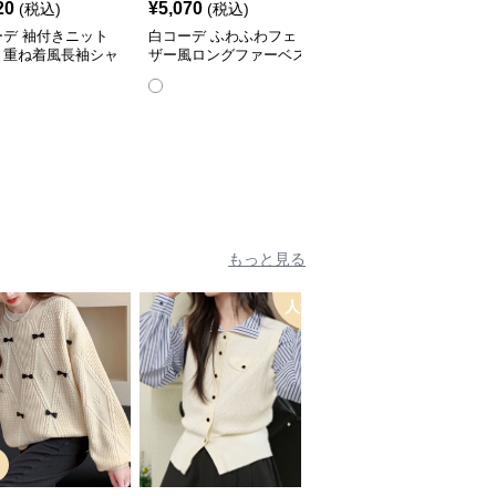
20
¥
5,070
¥
3,770
(税込)
(税込)
(税込)
ーデ 袖付きニット
白コーデ ふわふわフェ
白コーデ 上品ふわふわ
ト重ね着風長袖シャ
ザー風ロングファーベス
ファー付きノースリーブ
ト
ベスト
もっと見る
人気