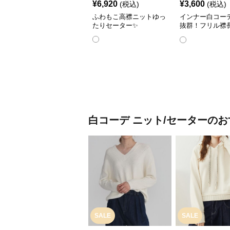
¥
6,920
¥
3,600
(税込)
(税込)
ふわもこ高襟ニットゆっ
インナー白コー
たりセーター✨
抜群！フリル襟
ナーシャツ👔
白コーデ
ニット/セーター
のお
SALE
SALE