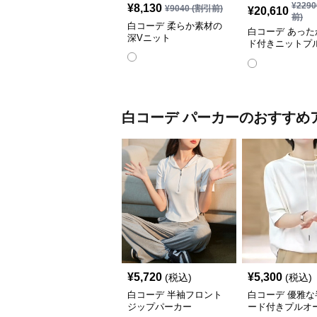
¥
2290
¥
8,130
¥
9040
(割引前)
¥
20,610
前)
白コーデ 柔らか素材の
白コーデ あった
深Vニット
ド付きニットプ
ー
白コーデ
パーカー
のおすすめ
¥
5,720
¥
5,300
(税込)
(税込)
白コーデ 半袖フロント
白コーデ 優雅な
ジップパーカー
ード付きプルオ