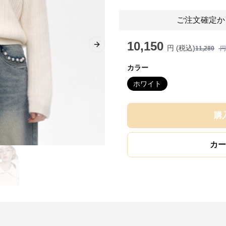
ご注文確定か
10,150
円 (税込)
Next slide
11,280
円
カラー
ホワイト
購
カー