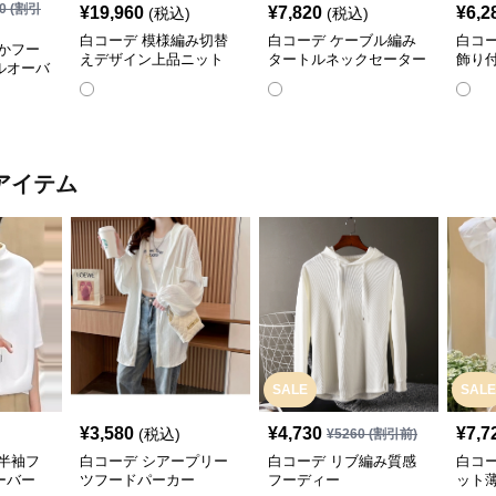
0
(割引
¥
19,960
¥
7,820
¥
6,2
(税込)
(税込)
白コーデ 模様編み切替
白コーデ ケーブル編み
白コ
かフー
えデザイン上品ニット
タートルネックセーター
飾り
ルオーバ
アイテム
SALE
SALE
¥
3,580
¥
4,730
¥
7,7
(税込)
¥
5260
(割引前)
半袖フ
白コーデ シアープリー
白コーデ リブ編み質感
白コ
ーバー
ツフードパーカー
フーディー
ット