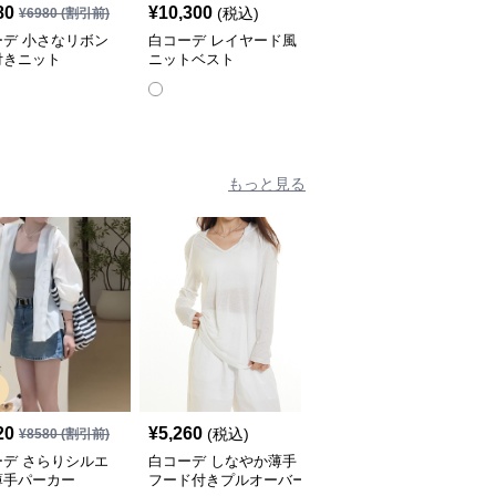
80
¥
10,300
¥
4,420
(税込)
(税込)
¥
6980
(割引前)
ーデ 小さなリボン
白コーデ レイヤード風
白コーデ 肌触り優しい
付きニット
ニットベスト
長袖リブニット
もっと見る
20
¥
5,260
¥
5,560
(税込)
(税込)
¥
8580
(割引前)
ーデ さらりシルエ
白コーデ しなやか薄手
白コーデ ノースリーブ
薄手パーカー
フード付きプルオーバー
クロップドパーカー