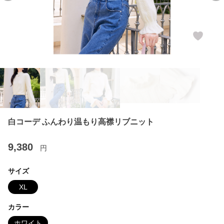
白コーデ ふんわり温もり高襟リブニット
9,380
円
サイズ
XL
カラー
ホワイト