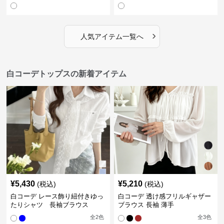
›
人気アイテム一覧へ
白コーデトップスの新着アイテム
¥
5,430
¥
5,210
(税込)
(税込)
白コーデ レース飾り紐付きゆっ
白コーデ 透け感フリルギャザー
たりシャツ 長袖ブラウス
ブラウス 長袖 薄手
全
2
色
全
3
色