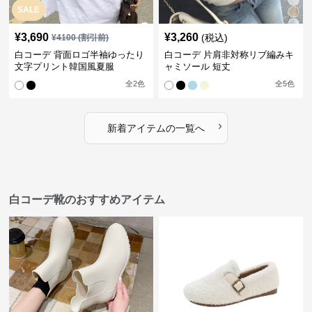
SALE
¥
3,690
¥
3,260
(税込)
¥
4100
(割引前)
白コーデ 背面ロゴ半袖ゆったり
白コーデ 片肩非対称リブ編みキ
文字プリント韓国風夏服
ャミソール 短丈
全
2
色
全
5
色
›
新着アイテムの一覧へ
白コーデ靴のおすすめアイテム