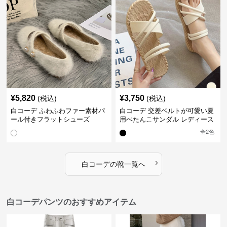
¥
5,820
¥
3,750
(税込)
(税込)
白コーデ ふわふわファー素材パ
白コーデ 交差ベルトが可愛い夏
ール付きフラットシューズ
用ぺたんこサンダル レディース
全
2
色
›
白コーデ
の
靴
一覧へ
白コーデパンツのおすすめアイテム