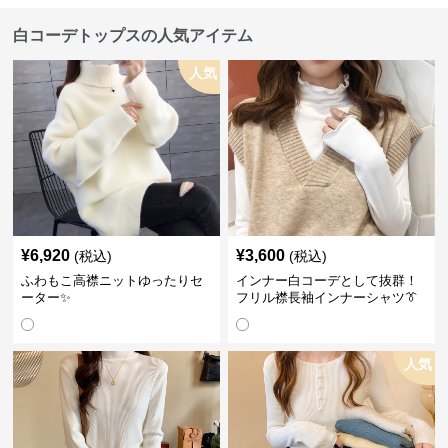
白コーデトップスの人気アイテム
人気
¥
6,920
¥
3,600
(税込)
(税込)
ふわもこ高襟ニットゆったりセ
インナー白コーデとして抜群！
ーター✨
フリル襟長袖インナーシャツ👔
人気