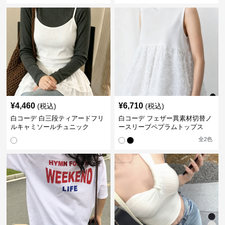
¥
4,460
¥
6,710
(税込)
(税込)
白コーデ 白三段ティアードフリ
白コーデ フェザー異素材切替ノ
ルキャミソールチュニック
ースリーブペプラムトップス
全
2
色