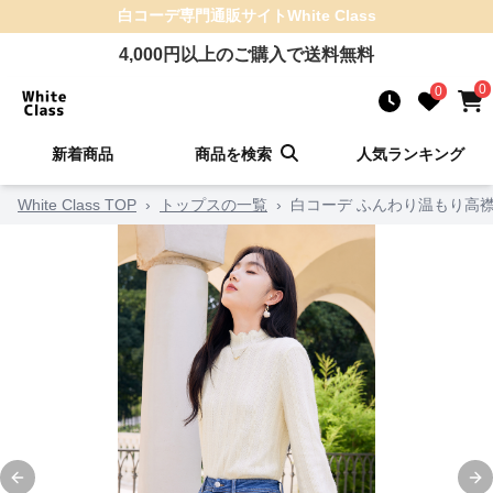
白コーデ
専門通販サイト
White Class
4,000
円以上のご購入で送料無料
0
0
新着商品
商品を検索
人気ランキング
White Class TOP
›
トップスの一覧
›
白コーデ ふんわり温もり高
Previous slide
Ne