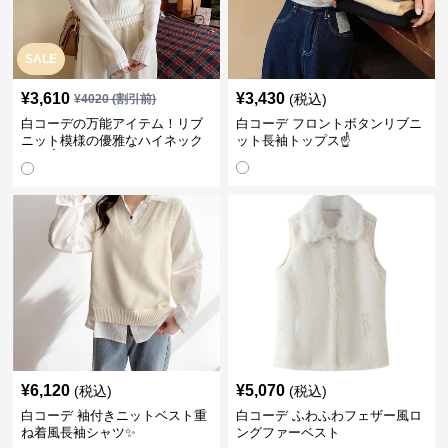
SALE
¥
3,610
¥
3,430
(税込)
¥
4020
(割引前)
白コーデの万能アイテム！リブ
白コーデ フロントボタンリブニ
ニット模様の優雅なハイネック
ット長袖トップス☝️
長袖☝️
¥
6,120
¥
5,070
(税込)
(税込)
白コーデ 袖付きニットベスト重
白コーデ ふわふわフェザー風ロ
ね着風長袖シャツ✨
ングファーベスト