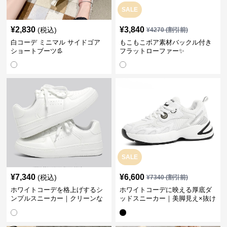
SALE
¥
2,830
¥
3,840
(税込)
¥
4270
(割引前)
白コーデ ミニマル サイドゴア
もこもこボア素材バックル付き
ショートブーツ👢
フラットローファー✨
SALE
¥
7,340
¥
6,600
(税込)
¥
7340
(割引前)
ホワイトコーデを格上げするシ
ホワイトコーデに映える厚底ダ
ンプルスニーカー｜クリーンな
ッドスニーカー｜美脚見え×抜け
印象で大人の抜け感をプラス
感のトレンド白スニーカー