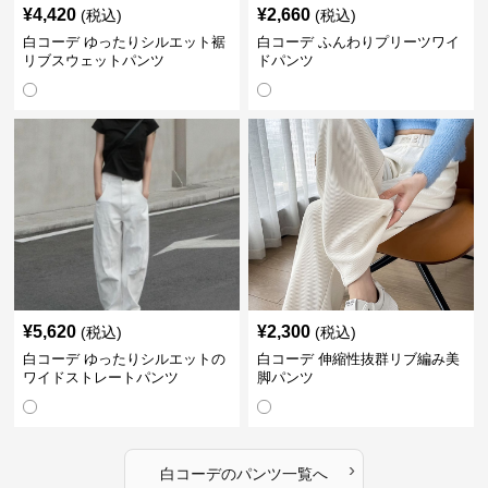
¥
4,420
¥
2,660
(税込)
(税込)
白コーデ ゆったりシルエット裾
白コーデ ふんわりプリーツワイ
リブスウェットパンツ
ドパンツ
¥
5,620
¥
2,300
(税込)
(税込)
白コーデ ゆったりシルエットの
白コーデ 伸縮性抜群リブ編み美
ワイドストレートパンツ
脚パンツ
›
白コーデ
の
パンツ
一覧へ