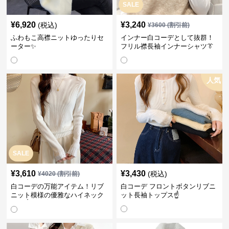
SALE
¥
6,920
¥
3,240
(税込)
¥
3600
(割引前)
ふわもこ高襟ニットゆったりセ
インナー白コーデとして抜群！
ーター✨
フリル襟長袖インナーシャツ👔
人気
SALE
¥
3,610
¥
3,430
(税込)
¥
4020
(割引前)
白コーデの万能アイテム！リブ
白コーデ フロントボタンリブニ
ニット模様の優雅なハイネック
ット長袖トップス☝️
長袖☝️