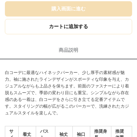
購入画面に進む
カートに追加する
商品説明
白コーデに最適なハイネックパーカー、少し厚手の素材感が魅
力。袖に施されたラインデザインがスポーティな印象を与え、カ
ジュアルながらも上品さを保ちます。前面のファスナーにより着
脱もスムーズで、季節の変わり目にも重宝。シンプルながら存在
感のある一着は、白コーデをさらに引き立てる定番アイテムで
す。スタイリングの幅が広がるこのパーカーで、洗練されたカジ
ュアルスタイルを楽しんで。
サ
バス
推奨身
推奨
着丈
袖丈
袖口