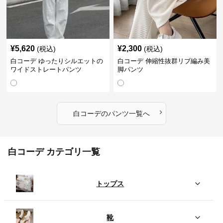
¥
5,620
¥
2,300
(税込)
(税込)
白コーデ ゆったりシルエットの
白コーデ 伸縮性抜群リブ編み美
ワイドストレートパンツ
脚パンツ
›
白コーデ
の
パンツ
一覧へ
白コーデ カテゴリ一覧
トップス
靴