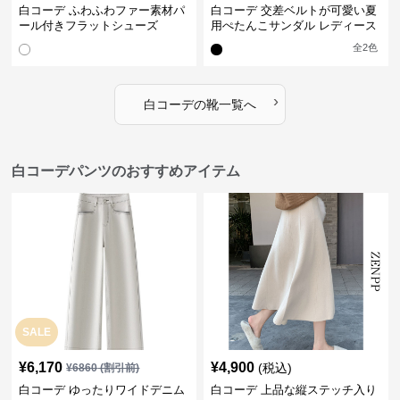
白コーデ ふわふわファー素材パ
白コーデ 交差ベルトが可愛い夏
ール付きフラットシューズ
用ぺたんこサンダル レディース
全
2
色
›
白コーデ
の
靴
一覧へ
白コーデパンツのおすすめアイテム
SALE
¥
6,170
¥
4,900
(税込)
¥
6860
(割引前)
白コーデ ゆったりワイドデニム
白コーデ 上品な縦ステッチ入り