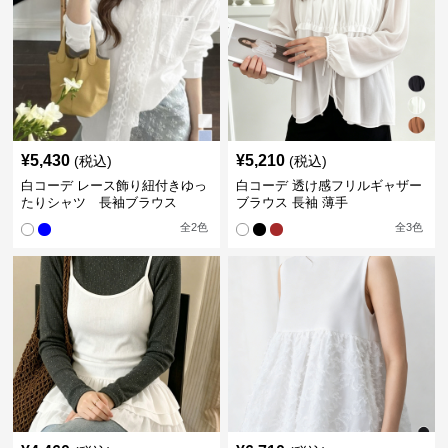
¥
5,430
¥
5,210
(税込)
(税込)
白コーデ レース飾り紐付きゆっ
白コーデ 透け感フリルギャザー
たりシャツ 長袖ブラウス
ブラウス 長袖 薄手
全
2
色
全
3
色