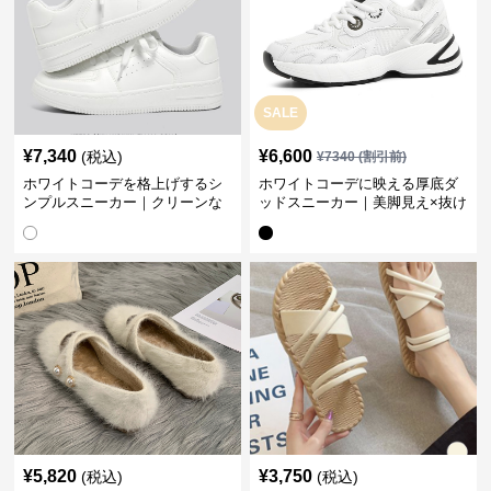
SALE
¥
7,340
¥
6,600
(税込)
¥
7340
(割引前)
ホワイトコーデを格上げするシ
ホワイトコーデに映える厚底ダ
ンプルスニーカー｜クリーンな
ッドスニーカー｜美脚見え×抜け
印象で大人の抜け感をプラス
感のトレンド白スニーカー
¥
5,820
¥
3,750
(税込)
(税込)