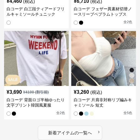
¥
4,460
¥
6,710
(税込)
(税込)
白コーデ 白三段ティアードフリ
白コーデ フェザー異素材切替ノ
ルキャミソールチュニック
ースリーブペプラムトップス
全
2
色
SALE
¥
3,690
¥
3,260
(税込)
¥
4100
(割引前)
白コーデ 背面ロゴ半袖ゆったり
白コーデ 片肩非対称リブ編みキ
文字プリント韓国風夏服
ャミソール 短丈
全
2
色
全
5
色
›
新着アイテムの一覧へ