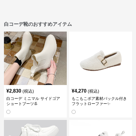
白コーデ靴のおすすめアイテム
¥
2,830
¥
4,270
(税込)
(税込)
白コーデ ミニマル サイドゴア
もこもこボア素材バックル付き
ショートブーツ👢
フラットローファー✨