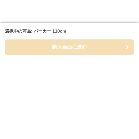
選択中の商品: パーカー 110cm
選択中の商品: パーカー 110cm
購入画面に進む
購入画面に進む
White Class
について