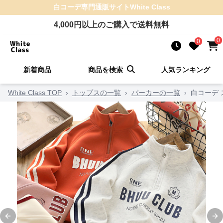
白コーデ
専門通販サイト
White Class
4,000
円以上のご購入で送料無料
0
0
新着商品
商品を検索
人気ランキング
White Class TOP
›
トップスの一覧
›
パーカーの一覧
›
白コーデ
Previous slide
Ne