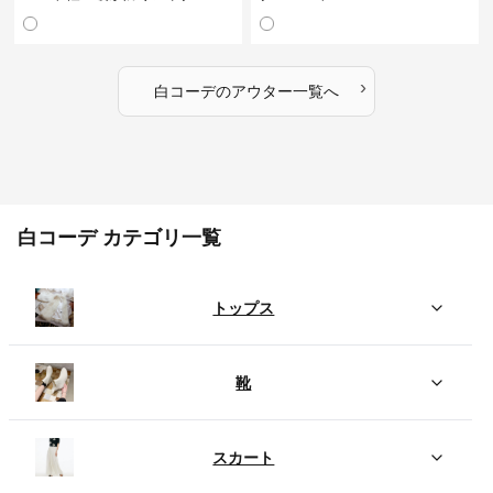
›
白コーデ
の
アウター
一覧へ
白コーデ カテゴリ一覧
トップス
靴
スカート