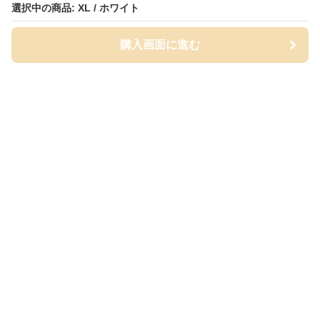
選択中の商品: XL / ホワイト
選択中の商品: XL / ホワイト
購入画面に進む
購入画面に進む
White Class
について
会社概要
利用規約