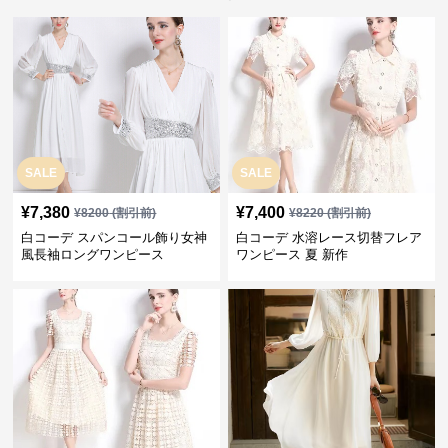
SALE
SALE
¥
7,380
¥
7,400
¥
8200
(割引前)
¥
8220
(割引前)
白コーデ スパンコール飾り女神
白コーデ 水溶レース切替フレア
風長袖ロングワンピース
ワンピース 夏 新作