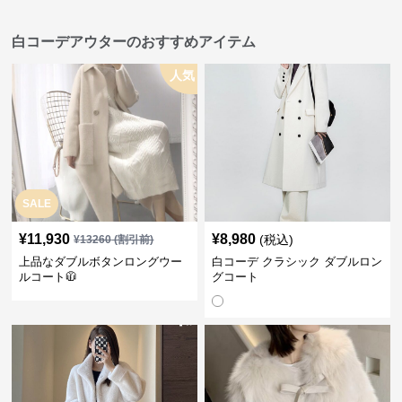
白コーデアウターのおすすめアイテム
人気
SALE
¥
11,930
¥
8,980
(税込)
¥
13260
(割引前)
上品なダブルボタンロングウー
白コーデ クラシック ダブルロン
ルコート🧥
グコート