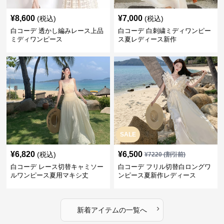
¥
8,600
¥
7,000
(税込)
(税込)
白コーデ 透かし編みレース上品
白コーデ 白刺繍ミディワンピー
ミディワンピース
ス夏レディース新作
SALE
¥
6,820
¥
6,500
(税込)
¥
7220
(割引前)
白コーデ レース切替キャミソー
白コーデ フリル切替白ロングワ
ルワンピース夏用マキシ丈
ンピース夏新作レディース
›
新着アイテムの一覧へ