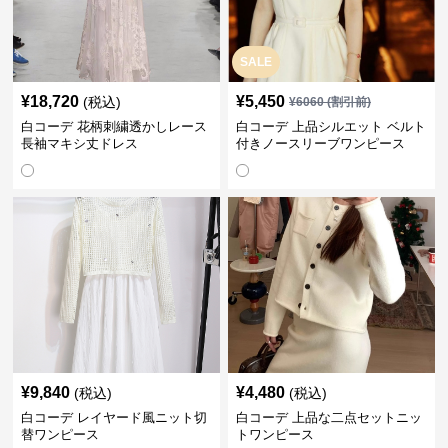
SALE
¥
18,720
¥
5,450
(税込)
¥
6060
(割引前)
白コーデ 花柄刺繍透かしレース
白コーデ 上品シルエット ベルト
長袖マキシ丈ドレス
付きノースリーブワンピース
¥
9,840
¥
4,480
(税込)
(税込)
白コーデ レイヤード風ニット切
白コーデ 上品な二点セットニッ
替ワンピース
トワンピース