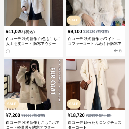
SALE
¥
11,020
¥
9,100
(税込)
¥
10120
(割引前)
白コーデ 秋冬新作 白色もこもこ
白コーデ 秋冬新作 ホワイト エ
人工毛皮コート 防寒アウター
コファーコート ふわふわ防寒ア
ウター
全
4
色
SALE
SALE
¥
7,200
¥
18,720
¥
8000
(割引前)
¥
20800
(割引前)
白コーデ 秋冬新作もこもこボア
白コーデ ゆったりロングチェス
コート軽量暖か防寒アウター
ターコート