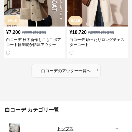
SALE
SALE
¥
7,200
¥
18,720
¥
8000
(割引前)
¥
20800
(割引前)
白コーデ 秋冬新作もこもこボア
白コーデ ゆったりロングチェス
コート軽量暖か防寒アウター
ターコート
›
白コーデ
の
アウター
一覧へ
白コーデ カテゴリ一覧
トップス