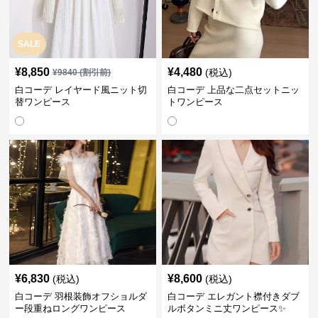
SALE
¥
8,850
¥
4,480
(税込)
¥
9840
(割引前)
白コーデ レイヤード風ニット切
白コーデ 上品な二点セットニッ
替ワンピース
トワンピース
¥
6,830
¥
8,600
(税込)
(税込)
白コーデ 羽根装飾オフショルダ
白コーデ エレガント襟付きダブ
ー段重ねロングワンピース
ルボタンミニ丈ワンピース✨