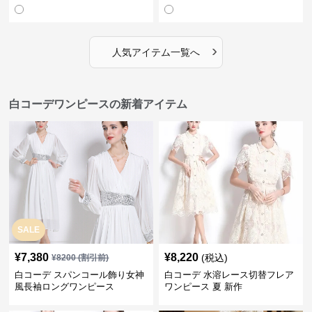
›
人気アイテム一覧へ
白コーデワンピースの新着アイテム
SALE
¥
7,380
¥
8,220
(税込)
¥
8200
(割引前)
白コーデ スパンコール飾り女神
白コーデ 水溶レース切替フレア
風長袖ロングワンピース
ワンピース 夏 新作