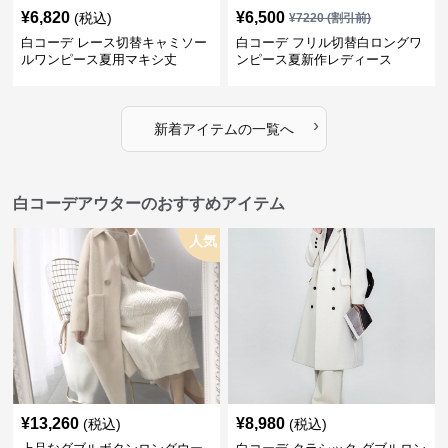
¥
6,820
¥
6,500
(税込)
¥
7220
(割引前)
白コーデ レース切替キャミソー
白コーデ フリル切替白ロングワ
ルワンピース夏用マキシ丈
ンピース夏新作レディース
›
新着アイテムの一覧へ
白コーデアウターのおすすめアイテム
人気
¥
13,260
¥
8,980
(税込)
(税込)