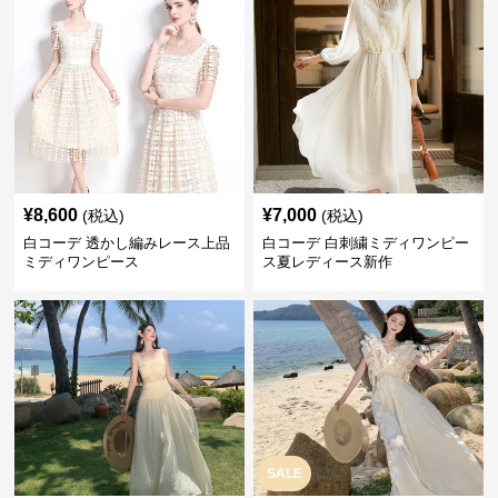
¥
8,600
¥
7,000
(税込)
(税込)
白コーデ 透かし編みレース上品
白コーデ 白刺繍ミディワンピー
ミディワンピース
ス夏レディース新作
SALE