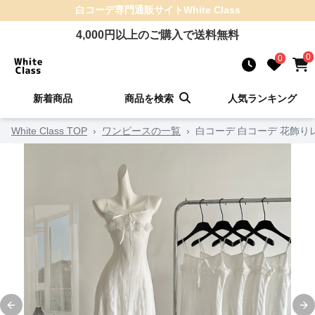
白コーデ
専門通販サイト
White Class
4,000
円以上のご購入で送料無料
0
0
新着商品
商品を検索
人気ランキング
White Class TOP
›
ワンピースの一覧
›
白コーデ 白コーデ 花飾
Previous slide
Ne