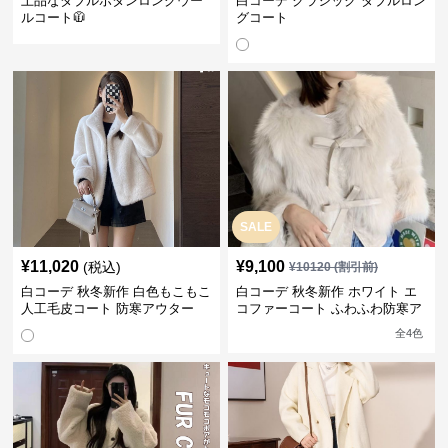
上品なダブルボタンロングウー
白コーデ クラシック ダブルロン
ルコート🧥
グコート
SALE
¥
11,020
¥
9,100
(税込)
¥
10120
(割引前)
白コーデ 秋冬新作 白色もこもこ
白コーデ 秋冬新作 ホワイト エ
人工毛皮コート 防寒アウター
コファーコート ふわふわ防寒ア
ウター
全
4
色