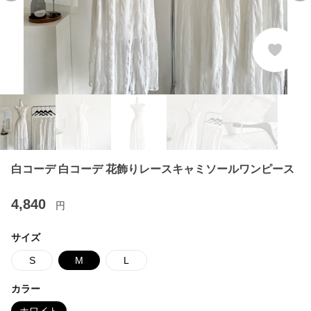
白コーデ 白コーデ 花飾りレースキャミソールワンピース
4,840
円
サイズ
S
M
L
カラー