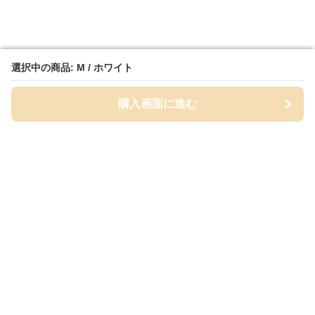
選択中の商品: M / ホワイト
選択中の商品: M / ホワイト
購入画面に進む
購入画面に進む
White Class
について