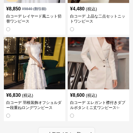
¥
8,850
¥
4,480
(税込)
¥
9840
(割引前)
白コーデ レイヤード風ニット切
白コーデ 上品な二点セットニッ
替ワンピース
トワンピース
¥
6,830
¥
8,600
(税込)
(税込)
白コーデ 羽根装飾オフショルダ
白コーデ エレガント襟付きダブ
ー段重ねロングワンピース
ルボタンミニ丈ワンピース✨