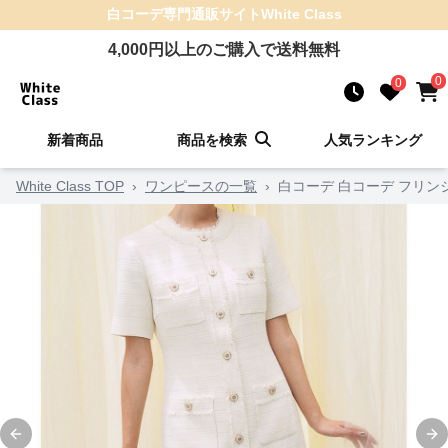
白コーデ
専門通販サイト
White Class
4,000
円以上のご購入で送料無料
0
0
新着商品
商品を検索
人気ランキング
White Class TOP
›
ワンピースの一覧
›
白コーデ 白コーデ フリ
Previous slide
Ne