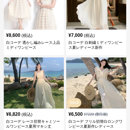
¥
8,600
¥
7,000
(税込)
(税込)
白コーデ 透かし編みレース上品
白コーデ 白刺繍ミディワンピー
ミディワンピース
ス夏レディース新作
SALE
¥
6,820
¥
6,500
(税込)
¥
7220
(割引前)
白コーデ レース切替キャミソー
白コーデ フリル切替白ロングワ
ルワンピース夏用マキシ丈
ンピース夏新作レディース