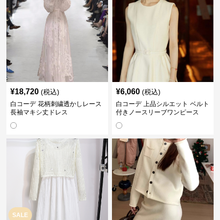
¥
18,720
¥
6,060
(税込)
(税込)
白コーデ 花柄刺繍透かしレース
白コーデ 上品シルエット ベルト
長袖マキシ丈ドレス
付きノースリーブワンピース
SALE