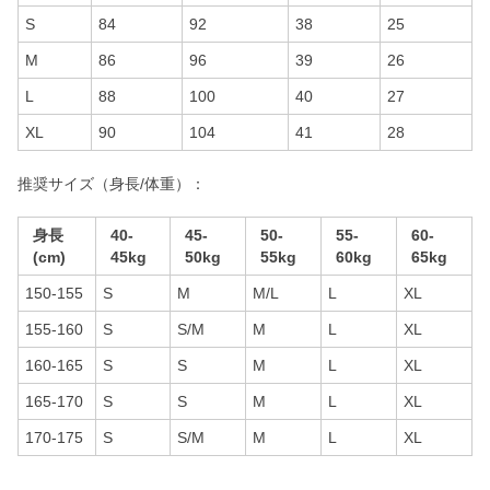
S
84
92
38
25
M
86
96
39
26
L
88
100
40
27
XL
90
104
41
28
推奨サイズ（身長/体重）：
身長
40-
45-
50-
55-
60-
(cm)
45kg
50kg
55kg
60kg
65kg
150-155
S
M
M/L
L
XL
155-160
S
S/M
M
L
XL
160-165
S
S
M
L
XL
165-170
S
S
M
L
XL
170-175
S
S/M
M
L
XL