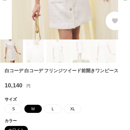
白コーデ 白コーデ フリンジツイード前開きワンピース
10,140
円
サイズ
S
M
L
XL
カラー