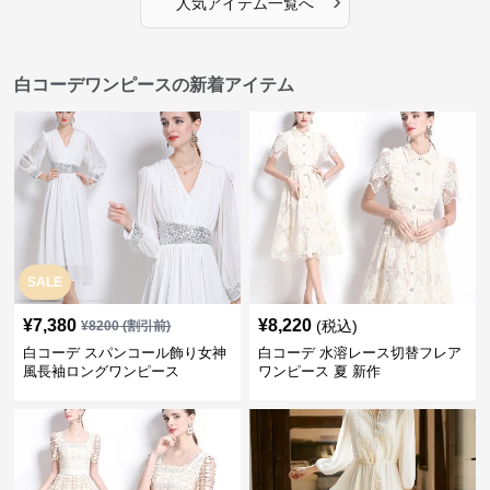
›
人気アイテム一覧へ
白コーデワンピースの新着アイテム
SALE
¥
7,380
¥
8,220
(税込)
¥
8200
(割引前)
白コーデ スパンコール飾り女神
白コーデ 水溶レース切替フレア
風長袖ロングワンピース
ワンピース 夏 新作