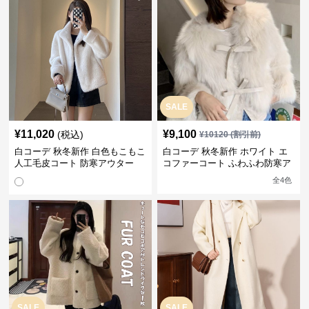
SALE
¥
11,020
¥
9,100
(税込)
¥
10120
(割引前)
白コーデ 秋冬新作 白色もこもこ
白コーデ 秋冬新作 ホワイト エ
人工毛皮コート 防寒アウター
コファーコート ふわふわ防寒ア
ウター
全
4
色
SALE
SALE