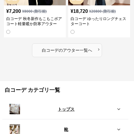
¥
7,200
¥
18,720
¥
8000
(割引前)
¥
20800
(割引前)
白コーデ 秋冬新作もこもこボア
白コーデ ゆったりロングチェス
コート軽量暖か防寒アウター
ターコート
›
白コーデ
の
アウター
一覧へ
白コーデ カテゴリ一覧
トップス
靴