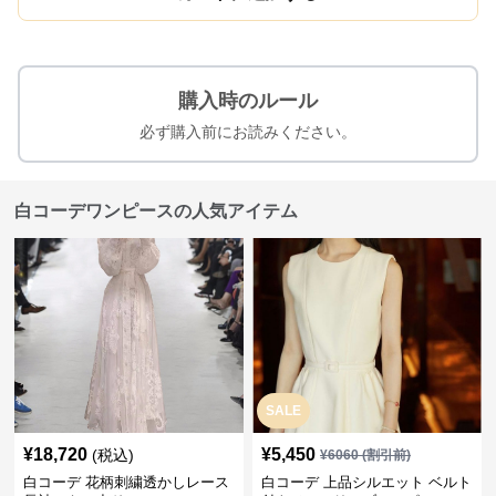
購入時のルール
必ず購入前にお読みください。
白コーデワンピースの人気アイテム
SALE
¥
18,720
¥
5,450
(税込)
¥
6060
(割引前)
白コーデ 花柄刺繍透かしレース
白コーデ 上品シルエット ベルト