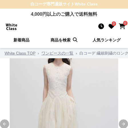
白コーデ
専門通販サイト
White Class
4,000
円以上のご購入で送料無料
0
0
新着商品
商品を検索
人気ランキング
White Class TOP
›
ワンピースの一覧
›
白コーデ 繊細刺繍のロン
Previous slide
Ne