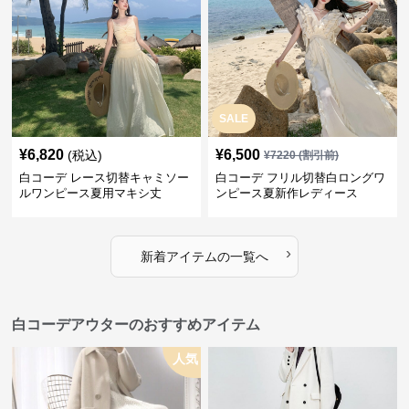
SALE
¥
6,820
¥
6,500
(税込)
¥
7220
(割引前)
白コーデ レース切替キャミソー
白コーデ フリル切替白ロングワ
ルワンピース夏用マキシ丈
ンピース夏新作レディース
›
新着アイテムの一覧へ
白コーデアウターのおすすめアイテム
人気