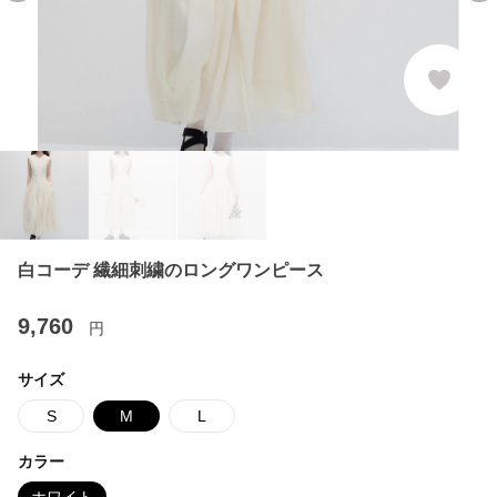
白コーデ 繊細刺繍のロングワンピース
9,760
円
サイズ
S
M
L
カラー