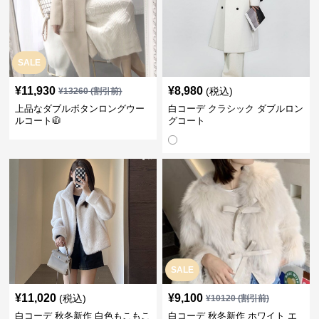
SALE
¥
11,930
¥
8,980
(税込)
¥
13260
(割引前)
上品なダブルボタンロングウー
白コーデ クラシック ダブルロン
ルコート🧥
グコート
SALE
¥
11,020
¥
9,100
(税込)
¥
10120
(割引前)
白コーデ 秋冬新作 白色もこもこ
白コーデ 秋冬新作 ホワイト エ