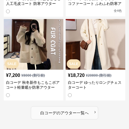
人工毛皮コート 防寒アウター
コファーコート ふわふわ防寒ア
ウター
全
4
色
SALE
SALE
¥
7,200
¥
18,720
¥
8000
(割引前)
¥
20800
(割引前)
白コーデ 秋冬新作もこもこボア
白コーデ ゆったりロングチェス
コート軽量暖か防寒アウター
ターコート
›
白コーデ
の
アウター
一覧へ