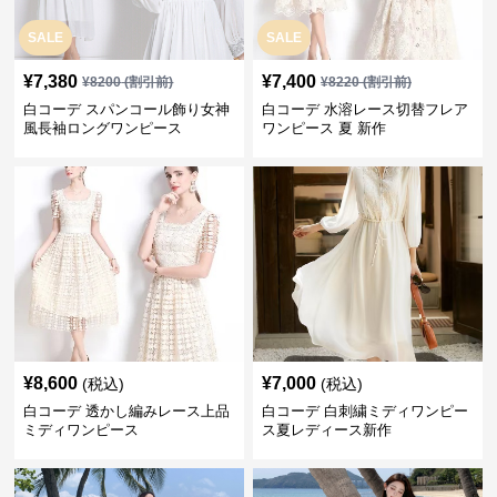
SALE
SALE
¥
7,380
¥
7,400
¥
8200
(割引前)
¥
8220
(割引前)
白コーデ スパンコール飾り女神
白コーデ 水溶レース切替フレア
風長袖ロングワンピース
ワンピース 夏 新作
¥
8,600
¥
7,000
(税込)
(税込)
白コーデ 透かし編みレース上品
白コーデ 白刺繍ミディワンピー
ミディワンピース
ス夏レディース新作