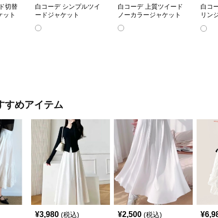
ド切替
白コーデ シンプルツイ
白コーデ 上質ツイード
白コ
ケット
ードジャケット
ノーカラージャケット
リン
上品
すすめアイテム
¥
3,980
¥
2,500
¥
6,9
(税込)
(税込)