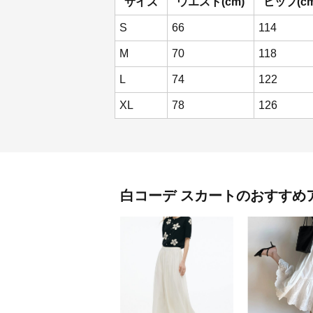
サイズ
ウエスト(cm)
ヒップ(cm
S
66
114
M
70
118
L
74
122
XL
78
126
白コーデ
スカート
のおすすめ