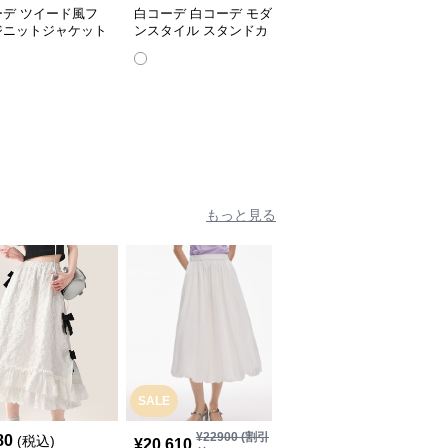
ーデ ツイード風フ
白コーデ 白コーデ モダ
白コーデ シンプル洗練
ジニットジャケット
ンスタイル スタンドカ
テーラードジャケット
レディース
ラージャケット
もっと見る
SALE
SALE
¥
22900
(割引
80
¥
7,750
(税込)
¥
8620
(割引前)
¥
20,610