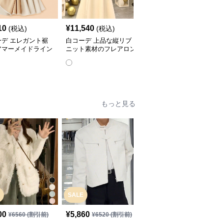
10
¥
11,540
¥
10,320
(税込)
(税込)
(税込)
ーデ エレガント裾
白コーデ 上品な縦リブ
白コーデ プリーツ加工
アマーメイドライン
ニット素材のフレアロン
マーメイドロングスカー
スカート
グスカート
ト
もっと見る
SALE
00
¥
5,860
¥
9,880
(税込)
¥
6560
(割引前)
¥
6520
(割引前)