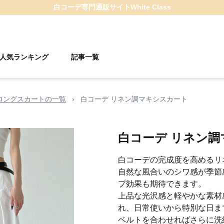
白コーデ
専門通販サイト
White Class
人気ランキング
記事一覧
ロングスカートの一覧
›
白コーデ リネン調マキシスカート
白コーデ リネン
白コーデの完成度を高めるリ
自然な風合いのシワ感が季節
プ効果も期待できます。
上品な光沢感と軽やかな素材
れ、日常使いから特別な日ま
ベルトを合わせればさらに洗