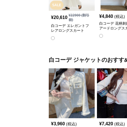
SALE
¥
22900
(割引
¥
4,840
(税込)
¥
20,610
前)
白コーデ 花柄刺
白コーデ エレガントフ
アードロングス
レアロングスカート
白コーデ
ジャケット
のおすす
¥
3,960
¥
7,420
(税込)
(税込)