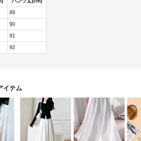
)
パンツ丈(cm)
89
90
91
92
アイテム