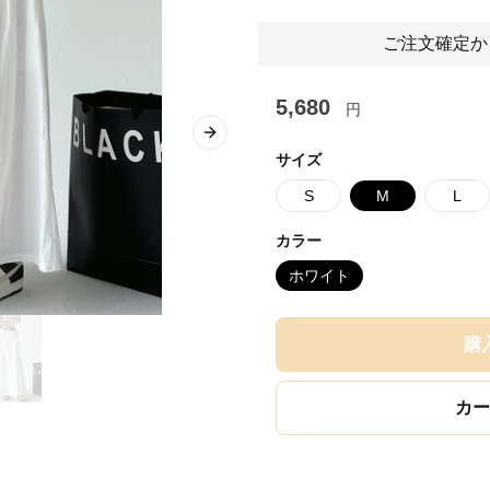
ご注文確定か
5,680
円
Next slide
サイズ
S
M
L
カラー
ホワイト
購
カー