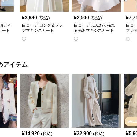
¥
3,980
¥
2,500
¥
7,7
(税込)
(税込)
繍ティ
白コーデ ロング丈フレ
白コーデ ふんわり揺れ
白コ
カート
アマキシスカート
る光沢マキシスカート
フレ
膝丈
めアイテム
SALE
¥
14,920
¥
32,900
¥
5,9
(税込)
(税込)