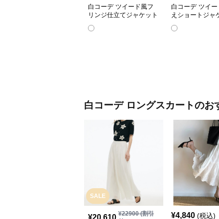
白コーデ ツイード風フ
白コーデ ツイー
リンジ仕立てジャケット
えショートジャ
白コーデ
ロングスカート
のお
SALE
¥
22900
(割引
¥
4,840
(税込)
¥
20,610