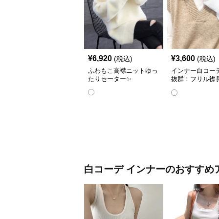
¥
6,920
¥
3,600
(税込)
(税込)
ふわもこ高襟ニットゆっ
インナー白コー
たりセーター✨
抜群！フリル襟
ナーシャツ👔
白コーデ
インナー
のおすすめ