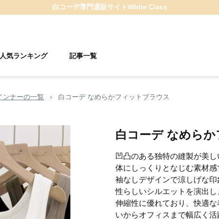
白コーデ
専門通販サイト
White Class
人気ランキング
記事一覧
インナーの一覧
›
白コーデ なめらかフィットブラウス
白コーデ なめら
凹凸のある独特の縫製が美し
体にしっくりとなじむ素材感
袖なしデザインで涼しげな印
性らしいシルエットを演出し
伸縮性に優れており、快適な
いからオフィスまで幅広く活