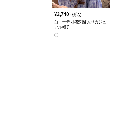
¥
2,740
(税込)
白コーデ 小花刺繍入りカジュ
アル帽子