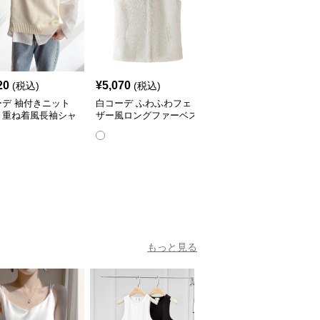
20
¥
5,070
¥
3,770
(税込)
(税込)
(税込)
ーデ 袖付きニット
白コーデ ふわふわフェ
白コーデ 上品ふわふわ
ト重ね着風長袖シャ
ザー風ロングファーベス
ファー付きノースリーブ
ト
ベスト
もっと見る