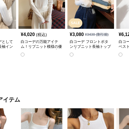
SALE
¥
4,020
¥
3,080
¥
6,1
(税込)
¥
3430
(割引前)
デとして
白コーデの万能アイテ
白コーデ フロントボタ
白コ
長袖イン
ム！リブニット模様の優
ンリブニット長袖トップ
ベス
雅なハイネック長袖☝️
ス☝️
ツ✨
アイテム