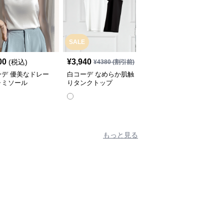
SALE
00
¥
3,940
¥
4,040
(税込)
(税込)
¥
4380
(割引前)
ーデ 優美なドレー
白コーデ なめらか肌触
白コーデ シンプル リブ
ャミソール
りタンクトップ
タンクトップ
もっと見る