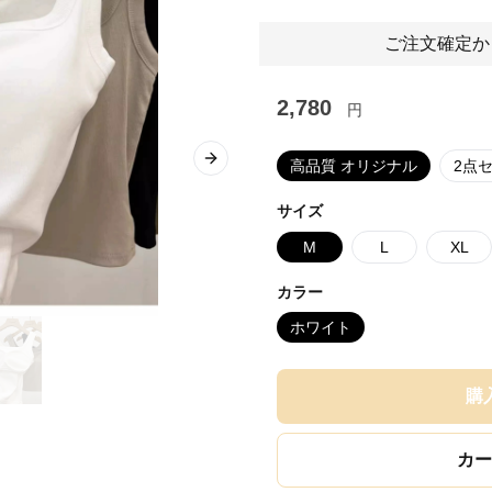
ご注文確定か
2,780
円
高品質 オリジナル
2点
Next slide
サイズ
M
L
XL
カラー
ホワイト
購
カー