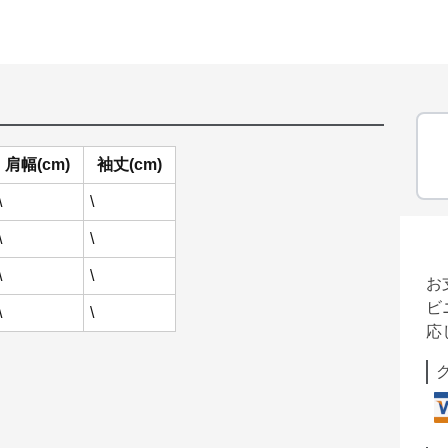
肩幅(cm)
袖丈(cm)
\
\
\
\
\
\
お
ビ
\
\
応