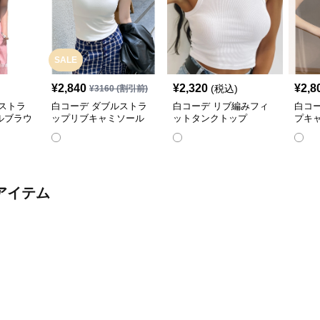
SALE
¥
2,840
¥
2,320
¥
2,8
(税込)
¥
3160
(割引前)
ストラ
白コーデ ダブルストラ
白コーデ リブ編みフィ
白コ
ルブラウ
ップリブキャミソール
ットタンクトップ
プキ
アイテム