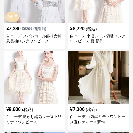
SALE
¥
7,380
¥
8,220
(税込)
¥
8200
(割引前)
白コーデ スパンコール飾り女神
白コーデ 水溶レース切替フレア
風長袖ロングワンピース
ワンピース 夏 新作
¥
8,600
¥
7,000
(税込)
(税込)
白コーデ 透かし編みレース上品
白コーデ 白刺繍ミディワンピー
ミディワンピース
ス夏レディース新作