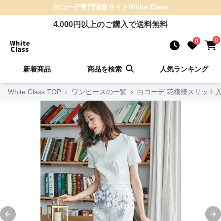
白コーデ
専門通販サイト
White Class
4,000
円以上のご購入で送料無料
0
0
新着商品
商品を検索
人気ランキング
White Class TOP
›
ワンピースの一覧
›
白コーデ 花模様スリット
Previous slide
Ne