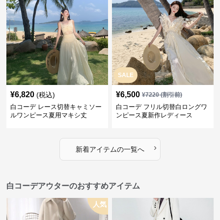
SALE
¥
6,820
¥
6,500
(税込)
¥
7220
(割引前)
白コーデ レース切替キャミソー
白コーデ フリル切替白ロングワ
ルワンピース夏用マキシ丈
ンピース夏新作レディース
›
新着アイテムの一覧へ
白コーデアウターのおすすめアイテム
人気