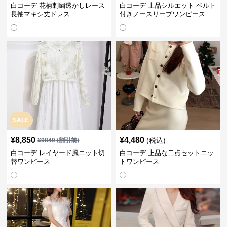
白コーデ 花柄刺繍透かしレース
白コーデ 上品シルエット ベルト
長袖マキシ丈ドレス
付きノースリーブワンピース
SALE
¥
8,850
¥
4,480
(税込)
¥
9840
(割引前)
白コーデ レイヤード風ニット切
白コーデ 上品な二点セットニッ
替ワンピース
トワンピース