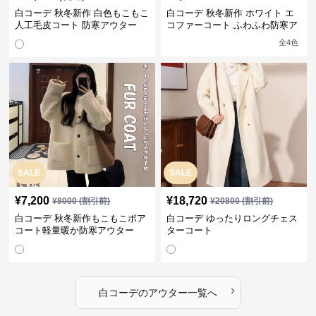
白コーデ 秋冬新作 白色もこもこ
白コーデ 秋冬新作 ホワイト エ
人工毛皮コート 防寒アウター
コファーコート ふわふわ防寒ア
ウター
全
4
色
SALE
SALE
¥
7,200
¥
18,720
¥
8000
(割引前)
¥
20800
(割引前)
白コーデ 秋冬新作もこもこボア
白コーデ ゆったりロングチェス
コート軽量暖か防寒アウター
ターコート
›
白コーデ
の
アウター
一覧へ