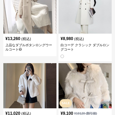
¥
13,260
¥
8,980
(税込)
(税込)
上品なダブルボタンロングウー
白コーデ クラシック ダブルロン
ルコート🧥
グコート
SALE
¥
11,020
¥
9,100
(税込)
¥
10120
(割引前)