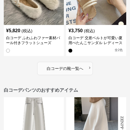
¥
5,820
¥
3,750
(税込)
(税込)
白コーデ ふわふわファー素材パ
白コーデ 交差ベルトが可愛い夏
ール付きフラットシューズ
用ぺたんこサンダル レディース
全
2
色
›
白コーデ
の
靴
一覧へ
白コーデパンツのおすすめアイテム