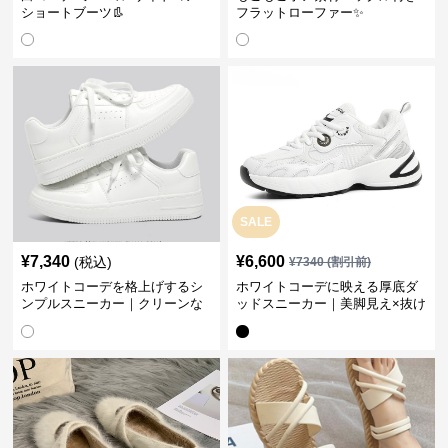
ショートブーツ👢
フラットローファー✨
SALE
¥
7,340
¥
6,600
(税込)
¥
7340
(割引前)
ホワイトコーデを格上げするシ
ホワイトコーデに映える厚底ダ
ンプルスニーカー｜クリーンな
ッドスニーカー｜美脚見え×抜け
印象で大人の抜け感をプラス
感のトレンド白スニーカー