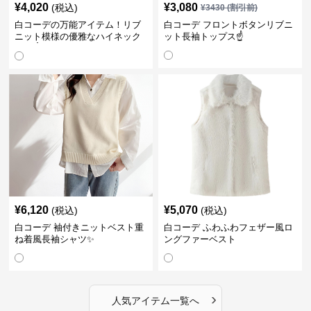
¥
4,020
¥
3,080
(税込)
¥
3430
(割引前)
白コーデの万能アイテム！リブ
白コーデ フロントボタンリブニ
ニット模様の優雅なハイネック
ット長袖トップス☝️
長袖☝️
¥
6,120
¥
5,070
(税込)
(税込)
白コーデ 袖付きニットベスト重
白コーデ ふわふわフェザー風ロ
ね着風長袖シャツ✨
ングファーベスト
›
人気アイテム一覧へ