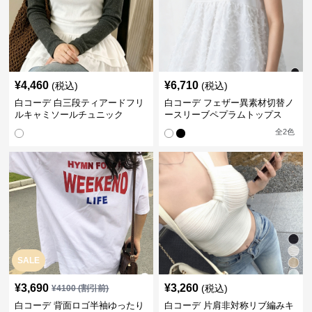
¥
4,460
¥
6,710
(税込)
(税込)
白コーデ 白三段ティアードフリ
白コーデ フェザー異素材切替ノ
ルキャミソールチュニック
ースリーブペプラムトップス
全
2
色
SALE
¥
3,690
¥
3,260
(税込)
¥
4100
(割引前)
白コーデ 背面ロゴ半袖ゆったり
白コーデ 片肩非対称リブ編みキ