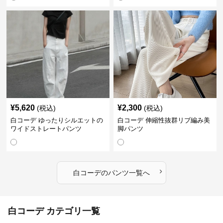
¥
5,620
¥
2,300
(税込)
(税込)
白コーデ ゆったりシルエットの
白コーデ 伸縮性抜群リブ編み美
ワイドストレートパンツ
脚パンツ
›
白コーデ
の
パンツ
一覧へ
白コーデ カテゴリ一覧