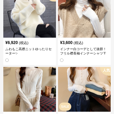
¥
6,920
¥
3,600
(税込)
(税込)
ふわもこ高襟ニットゆったりセ
インナー白コーデとして抜群！
ーター✨
フリル襟長袖インナーシャツ👔
人気
SALE