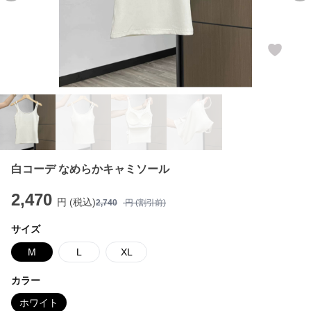
白コーデ なめらかキャミソール
2,470
円 (税込)
2,740
円 (割引前)
サイズ
M
L
XL
カラー
ホワイト