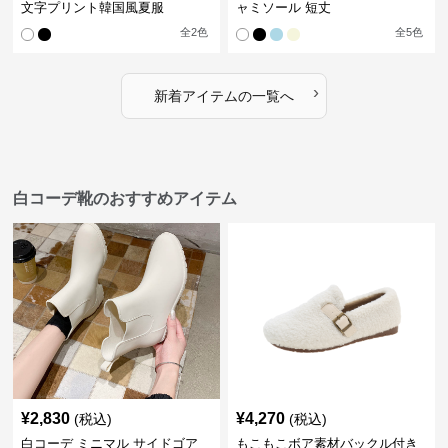
文字プリント韓国風夏服
ャミソール 短丈
全
2
色
全
5
色
›
新着アイテムの一覧へ
白コーデ靴のおすすめアイテム
¥
2,830
¥
4,270
(税込)
(税込)
白コーデ ミニマル サイドゴア
もこもこボア素材バックル付き