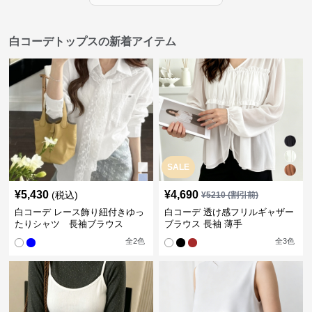
白コーデトップスの新着アイテム
SALE
¥
5,430
¥
4,690
(税込)
¥
5210
(割引前)
白コーデ レース飾り紐付きゆっ
白コーデ 透け感フリルギャザー
たりシャツ 長袖ブラウス
ブラウス 長袖 薄手
全
2
色
全
3
色