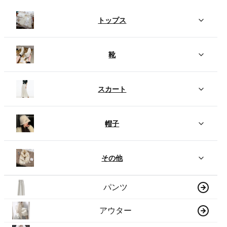
トップス
靴
スカート
帽子
その他
パンツ
アウター