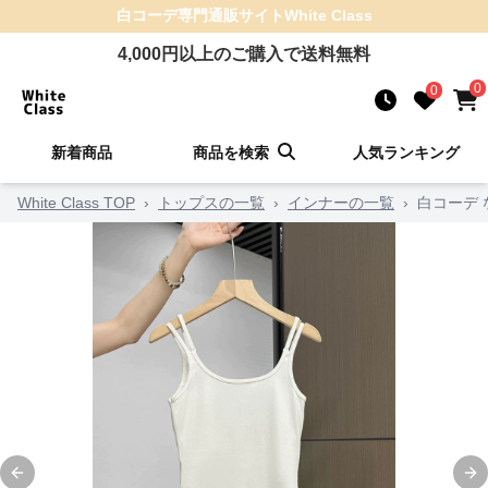
白コーデ
専門通販サイト
White Class
4,000
円以上のご購入で送料無料
0
0
新着商品
商品を検索
人気ランキング
White Class TOP
›
トップスの一覧
›
インナーの一覧
›
白コーデ
Previous slide
Ne