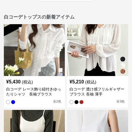
白コーデトップスの新着アイテム
¥
5,430
¥
5,210
(税込)
(税込)
白コーデ レース飾り紐付きゆっ
白コーデ 透け感フリルギャザー
たりシャツ 長袖ブラウス
ブラウス 長袖 薄手
全
2
色
全
3
色