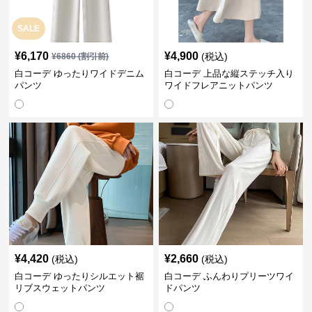
SALE
¥
6,170
¥
4,900
(税込)
¥
6860
(割引前)
白コーデ ゆったりワイドデニム
白コーデ 上品な縦ステッチ入り
パンツ
ワイドフレアニットパンツ
¥
4,420
¥
2,660
(税込)
(税込)
白コーデ ゆったりシルエット裾
白コーデ ふんわりプリーツワイ
リブスウェットパンツ
ドパンツ