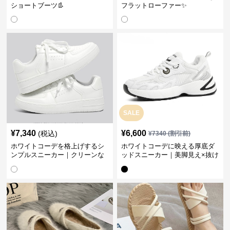
ショートブーツ👢
フラットローファー✨
SALE
¥
7,340
¥
6,600
(税込)
¥
7340
(割引前)
ホワイトコーデを格上げするシ
ホワイトコーデに映える厚底ダ
ンプルスニーカー｜クリーンな
ッドスニーカー｜美脚見え×抜け
印象で大人の抜け感をプラス
感のトレンド白スニーカー