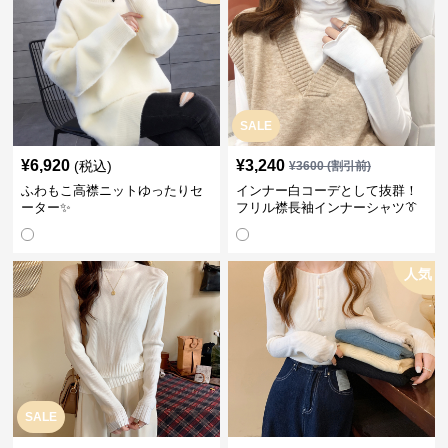
SALE
¥
6,920
¥
3,240
(税込)
¥
3600
(割引前)
ふわもこ高襟ニットゆったりセ
インナー白コーデとして抜群！
ーター✨
フリル襟長袖インナーシャツ👔
人気
SALE