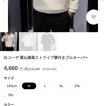
白コーデ 重ね着風ストライプ襟付きプルオーバー
4,660
円 (税込)
5,180
円 (割引前)
サイズ
150cm
M
L
XL
2XL
3XL
カラー