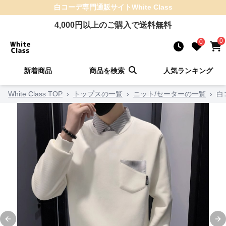
白コーデ
専門通販サイト
White Class
4,000
円以上のご購入で送料無料
0
0
新着商品
商品を検索
人気ランキング
White Class TOP
›
トップスの一覧
›
ニット/セーターの一覧
›
白
Previous slide
Ne