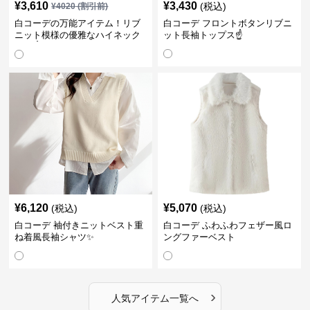
¥
3,610
¥
3,430
(税込)
¥
4020
(割引前)
白コーデの万能アイテム！リブ
白コーデ フロントボタンリブニ
ニット模様の優雅なハイネック
ット長袖トップス☝️
長袖☝️
¥
6,120
¥
5,070
(税込)
(税込)
白コーデ 袖付きニットベスト重
白コーデ ふわふわフェザー風ロ
ね着風長袖シャツ✨
ングファーベスト
›
人気アイテム一覧へ