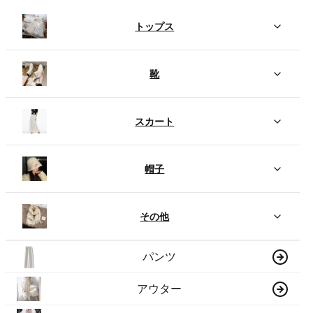
トップス
靴
スカート
帽子
その他
パンツ
アウター