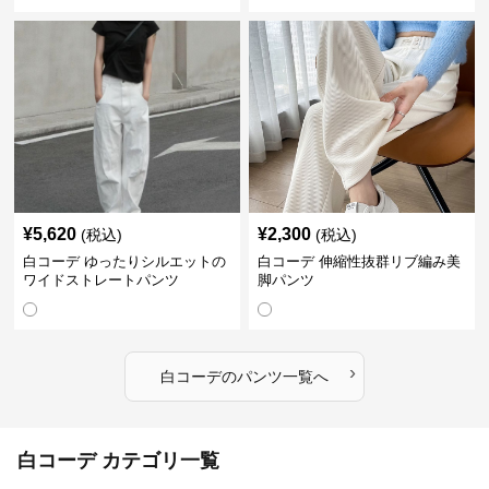
¥
5,620
¥
2,300
(税込)
(税込)
白コーデ ゆったりシルエットの
白コーデ 伸縮性抜群リブ編み美
ワイドストレートパンツ
脚パンツ
›
白コーデ
の
パンツ
一覧へ
白コーデ カテゴリ一覧