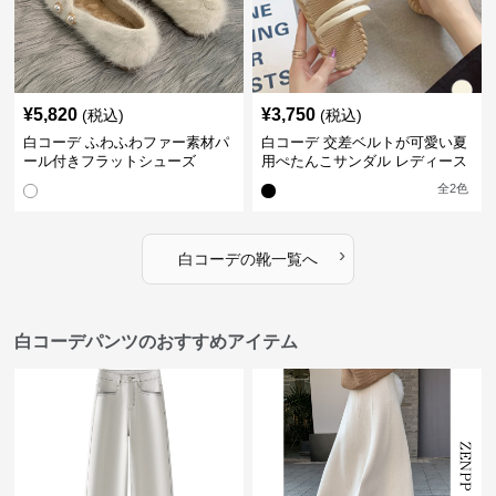
¥
5,820
¥
3,750
(税込)
(税込)
白コーデ ふわふわファー素材パ
白コーデ 交差ベルトが可愛い夏
ール付きフラットシューズ
用ぺたんこサンダル レディース
全
2
色
›
白コーデ
の
靴
一覧へ
白コーデパンツのおすすめアイテム