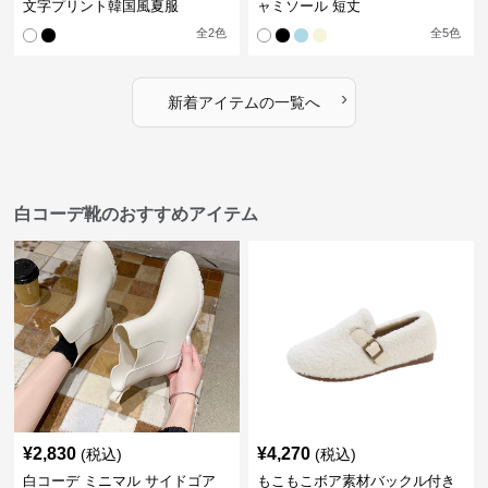
文字プリント韓国風夏服
ャミソール 短丈
全
2
色
全
5
色
›
新着アイテムの一覧へ
白コーデ靴のおすすめアイテム
¥
2,830
¥
4,270
(税込)
(税込)
白コーデ ミニマル サイドゴア
もこもこボア素材バックル付き