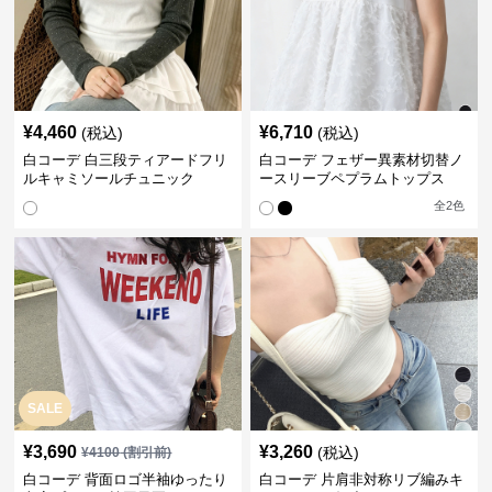
¥
4,460
¥
6,710
(税込)
(税込)
白コーデ 白三段ティアードフリ
白コーデ フェザー異素材切替ノ
ルキャミソールチュニック
ースリーブペプラムトップス
全
2
色
SALE
¥
3,690
¥
3,260
(税込)
¥
4100
(割引前)
白コーデ 背面ロゴ半袖ゆったり
白コーデ 片肩非対称リブ編みキ