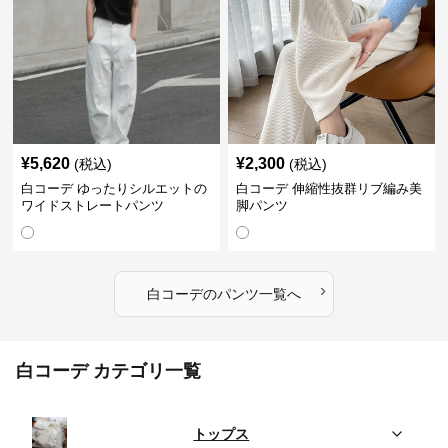
¥
5,620
¥
2,300
(税込)
(税込)
白コーデ ゆったりシルエットの
白コーデ 伸縮性抜群リブ編み美
ワイドストレートパンツ
脚パンツ
›
白コーデ
の
パンツ
一覧へ
白コーデ カテゴリ一覧
トップス