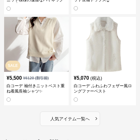
長袖☝️
SALE
¥
5,500
¥
5,070
(税込)
¥
6120
(割引前)
白コーデ 袖付きニットベスト重
白コーデ ふわふわフェザー風ロ
ね着風長袖シャツ✨
ングファーベスト
›
人気アイテム一覧へ