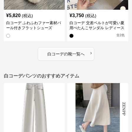
¥
5,820
¥
3,750
(税込)
(税込)
白コーデ ふわふわファー素材パ
白コーデ 交差ベルトが可愛い夏
ール付きフラットシューズ
用ぺたんこサンダル レディース
全
2
色
›
白コーデ
の
靴
一覧へ
白コーデパンツのおすすめアイテム