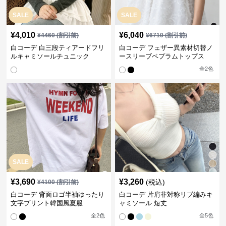
SALE
SALE
¥
4,010
¥
6,040
¥
4460
(割引前)
¥
6710
(割引前)
白コーデ 白三段ティアードフリ
白コーデ フェザー異素材切替ノ
ルキャミソールチュニック
ースリーブペプラムトップス
全
2
色
SALE
¥
3,690
¥
3,260
(税込)
¥
4100
(割引前)
白コーデ 背面ロゴ半袖ゆったり
白コーデ 片肩非対称リブ編みキ
文字プリント韓国風夏服
ャミソール 短丈
全
2
色
全
5
色