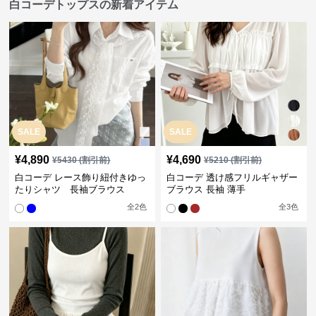
白コーデトップスの新着アイテム
SALE
SALE
¥
4,890
¥
4,690
¥
5430
(割引前)
¥
5210
(割引前)
白コーデ レース飾り紐付きゆっ
白コーデ 透け感フリルギャザー
たりシャツ 長袖ブラウス
ブラウス 長袖 薄手
全
2
色
全
3
色