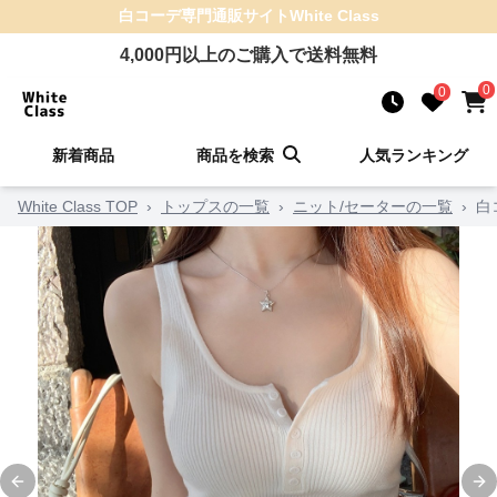
白コーデ
専門通販サイト
White Class
4,000
円以上のご購入で送料無料
0
0
新着商品
商品を検索
人気ランキング
White Class TOP
›
トップスの一覧
›
ニット/セーターの一覧
›
白
Previous slide
Ne