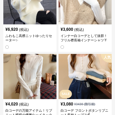
¥
6,920
¥
3,600
(税込)
(税込)
ふわもこ高襟ニットゆったりセ
インナー白コーデとして抜群！
ーター✨
フリル襟長袖インナーシャツ👔
人気
SALE
¥
4,020
¥
3,080
(税込)
¥
3430
(割引前)
白コーデの万能アイテム！リブ
白コーデ フロントボタンリブニ
ニット模様の優雅なハイネック
ット長袖トップス☝️