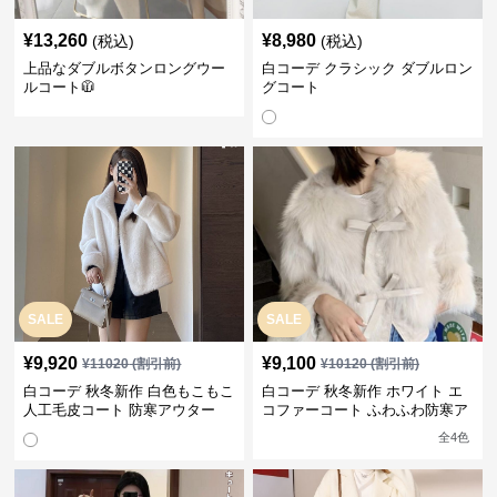
¥
13,260
¥
8,980
(税込)
(税込)
上品なダブルボタンロングウー
白コーデ クラシック ダブルロン
ルコート🧥
グコート
SALE
SALE
¥
9,920
¥
9,100
¥
11020
(割引前)
¥
10120
(割引前)
白コーデ 秋冬新作 白色もこもこ
白コーデ 秋冬新作 ホワイト エ
人工毛皮コート 防寒アウター
コファーコート ふわふわ防寒ア
ウター
全
4
色