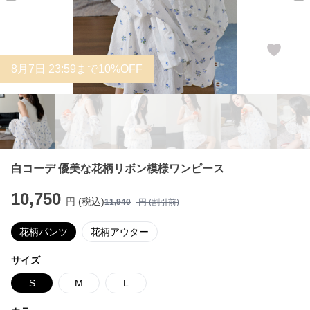
8
月
7
日 23:59まで10%OFF
白コーデ 優美な花柄リボン模様ワンピース
10,750
円 (税込)
11,940
円 (割引前)
花柄パンツ
花柄アウター
サイズ
S
M
L