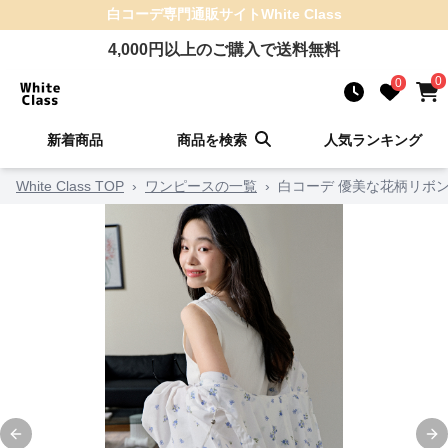
白コーデ
専門通販サイト
White Class
4,000
円以上のご購入で送料無料
0
0
新着商品
商品を検索
人気ランキング
White Class TOP
›
ワンピースの一覧
›
白コーデ 優美な花柄リボ
Previous slide
Ne