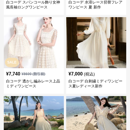
白コーデ スパンコール飾り女神
白コーデ 水溶レース切替フレア
風長袖ロングワンピース
ワンピース 夏 新作
SALE
¥
7,740
¥
7,000
(税込)
¥
8600
(割引前)
白コーデ 透かし編みレース上品
白コーデ 白刺繍ミディワンピー
ミディワンピース
ス夏レディース新作