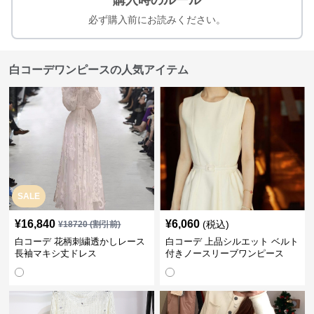
購入時のルール
必ず購入前にお読みください。
白コーデワンピースの人気アイテム
SALE
¥
16,840
¥
6,060
(税込)
¥
18720
(割引前)
白コーデ 花柄刺繍透かしレース
白コーデ 上品シルエット ベルト
長袖マキシ丈ドレス
付きノースリーブワンピース