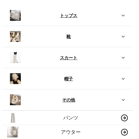
トップス
靴
スカート
帽子
その他
パンツ
アウター