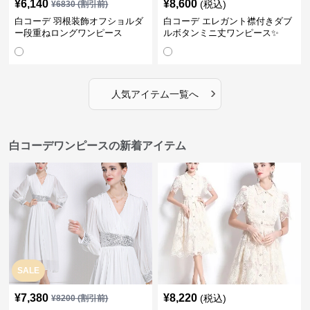
¥
6,140
¥
8,600
(税込)
¥
6830
(割引前)
白コーデ 羽根装飾オフショルダ
白コーデ エレガント襟付きダブ
ー段重ねロングワンピース
ルボタンミニ丈ワンピース✨
›
人気アイテム一覧へ
白コーデワンピースの新着アイテム
SALE
¥
7,380
¥
8,220
(税込)
¥
8200
(割引前)