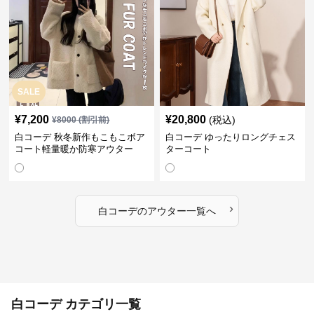
SALE
¥
7,200
¥
20,800
(税込)
¥
8000
(割引前)
白コーデ 秋冬新作もこもこボア
白コーデ ゆったりロングチェス
コート軽量暖か防寒アウター
ターコート
›
白コーデ
の
アウター
一覧へ
白コーデ カテゴリ一覧