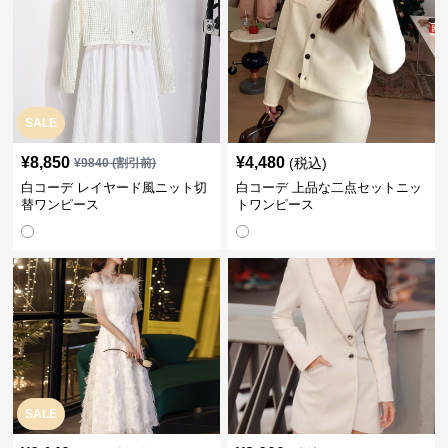
SALE
¥
8,850
¥
4,480
(税込)
¥
9840
(割引前)
白コーデ レイヤード風ニット切
白コーデ 上品な二点セットニッ
替ワンピース
トワンピース
SALE