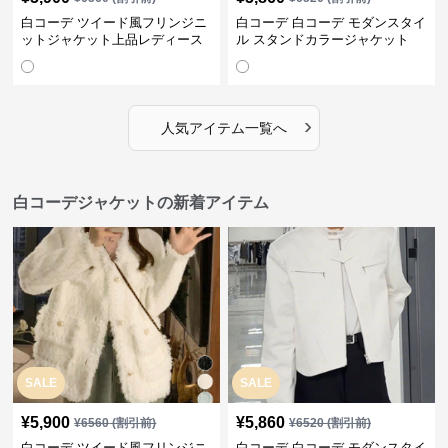
白コーデ ツイード風フリンジニ
白コーデ 白コーデ モダンスタイ
ットジャケット上品レディース
ル スタンドカラージャケット
›
人気アイテム一覧へ
白コーデジャケットの新着アイテム
SALE
SALE
¥
5,900
¥
5,860
¥
6560
(割引前)
¥
6520
(割引前)
白コーデ ツイード風フリンジニ
白コーデ 白コーデ モダンスタイ