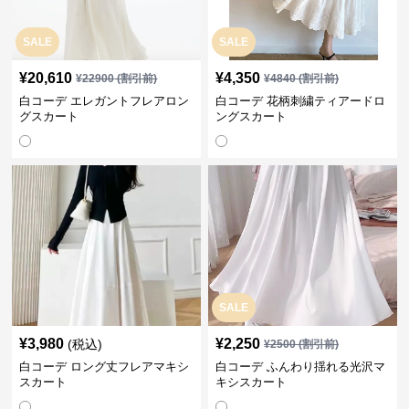
SALE
SALE
¥
20,610
¥
4,350
¥
22900
(割引前)
¥
4840
(割引前)
白コーデ エレガントフレアロン
白コーデ 花柄刺繍ティアードロ
グスカート
ングスカート
SALE
¥
3,980
¥
2,250
(税込)
¥
2500
(割引前)
白コーデ ロング丈フレアマキシ
白コーデ ふんわり揺れる光沢マ
スカート
キシスカート