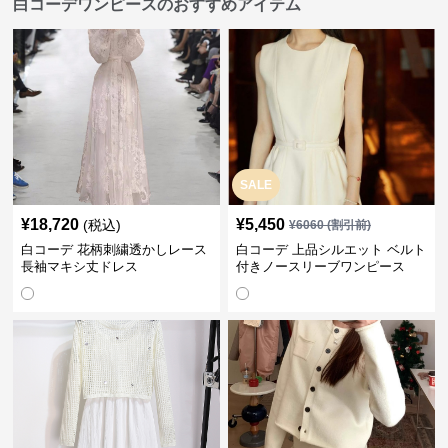
白コーデワンピースのおすすめアイテム
SALE
¥
18,720
¥
5,450
(税込)
¥
6060
(割引前)
白コーデ 花柄刺繍透かしレース
白コーデ 上品シルエット ベルト
長袖マキシ丈ドレス
付きノースリーブワンピース