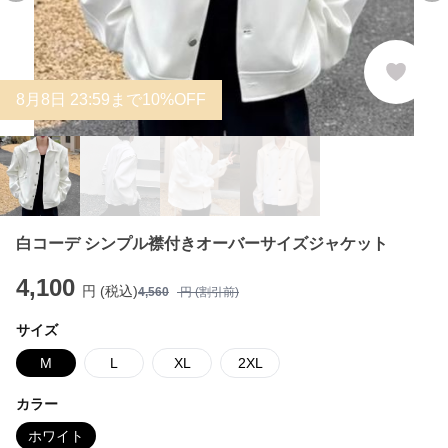
8
月
8
日 23:59まで10%OFF
白コーデ シンプル襟付きオーバーサイズジャケット
4,100
円 (税込)
4,560
円 (割引前)
サイズ
M
L
XL
2XL
カラー
ホワイト