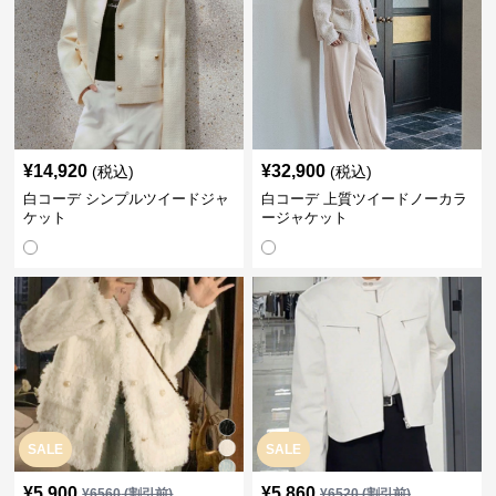
¥
14,920
¥
32,900
(税込)
(税込)
白コーデ シンプルツイードジャ
白コーデ 上質ツイードノーカラ
ケット
ージャケット
SALE
SALE
¥
5,900
¥
5,860
¥
6560
(割引前)
¥
6520
(割引前)