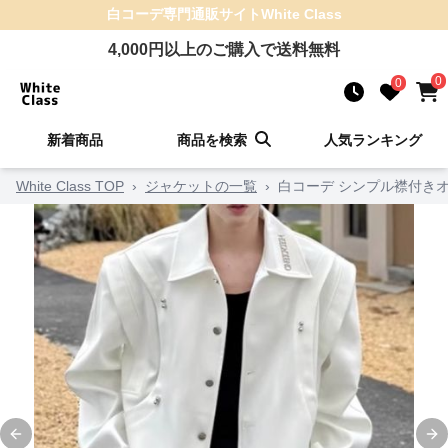
白コーデ
専門通販サイト
White Class
4,000
円以上のご購入で送料無料
0
0
新着商品
商品を検索
人気ランキング
White Class TOP
›
ジャケットの一覧
›
白コーデ シンプル襟付き
Previous slide
Ne