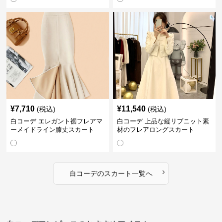
¥
7,710
¥
11,540
(税込)
(税込)
白コーデ エレガント裾フレアマ
白コーデ 上品な縦リブニット素
ーメイドライン膝丈スカート
材のフレアロングスカート
›
白コーデ
の
スカート
一覧へ