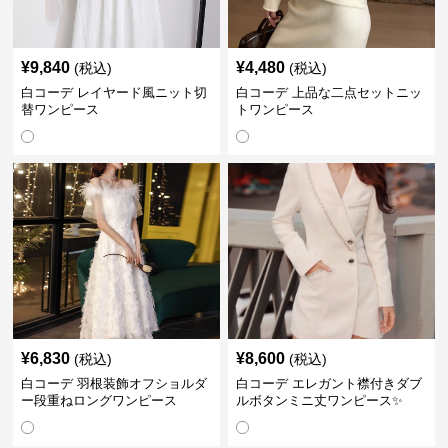
¥
9,840
¥
4,480
(税込)
(税込)
白コーデ レイヤード風ニット切
白コーデ 上品な二点セットニッ
替ワンピース
トワンピース
¥
6,830
¥
8,600
(税込)
(税込)
白コーデ 羽根装飾オフショルダ
白コーデ エレガント襟付きダブ
ー段重ねロングワンピース
ルボタンミニ丈ワンピース✨