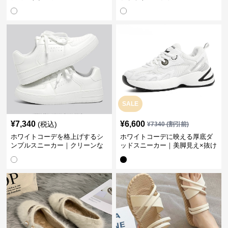
SALE
¥
7,340
¥
6,600
(税込)
¥
7340
(割引前)
ホワイトコーデを格上げするシ
ホワイトコーデに映える厚底ダ
ンプルスニーカー｜クリーンな
ッドスニーカー｜美脚見え×抜け
印象で大人の抜け感をプラス
感のトレンド白スニーカー