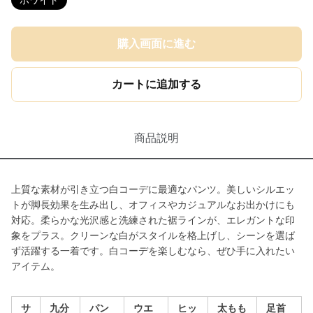
ホワイト
購入画面に進む
カートに追加する
商品説明
上質な素材が引き立つ白コーデに最適なパンツ。美しいシルエッ
トが脚長効果を生み出し、オフィスやカジュアルなお出かけにも
対応。柔らかな光沢感と洗練された裾ラインが、エレガントな印
象をプラス。クリーンな白がスタイルを格上げし、シーンを選ば
ず活躍する一着です。白コーデを楽しむなら、ぜひ手に入れたい
アイテム。
サ
九分
パン
ウエ
ヒッ
太もも
足首