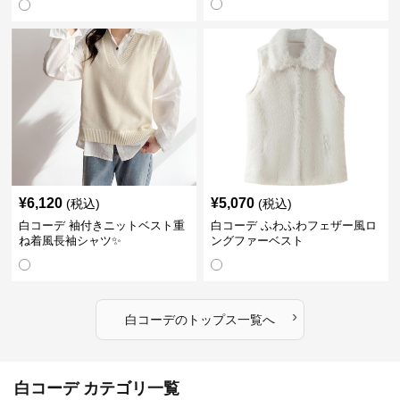
¥
6,120
¥
5,070
(税込)
(税込)
白コーデ 袖付きニットベスト重
白コーデ ふわふわフェザー風ロ
ね着風長袖シャツ✨
ングファーベスト
›
白コーデ
の
トップス
一覧へ
白コーデ カテゴリ一覧