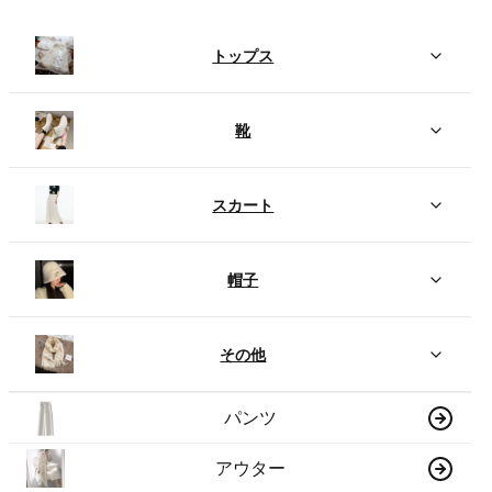
トップス
靴
スカート
帽子
その他
パンツ
アウター