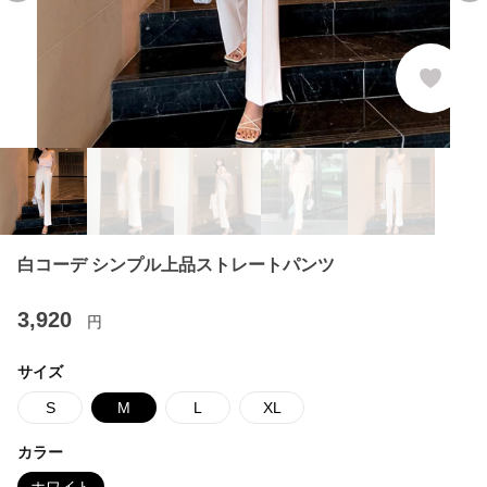
クーポンを取得
する
白コーデ シンプル上品ストレートパンツ
3,920
円
サイズ
S
M
L
XL
カラー