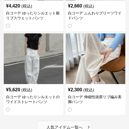
¥
4,420
¥
2,660
(税込)
(税込)
白コーデ ゆったりシルエット裾
白コーデ ふんわりプリーツワイ
リブスウェットパンツ
ドパンツ
¥
5,620
¥
2,300
(税込)
(税込)
白コーデ ゆったりシルエットの
白コーデ 伸縮性抜群リブ編み美
ワイドストレートパンツ
脚パンツ
›
人気アイテム一覧へ