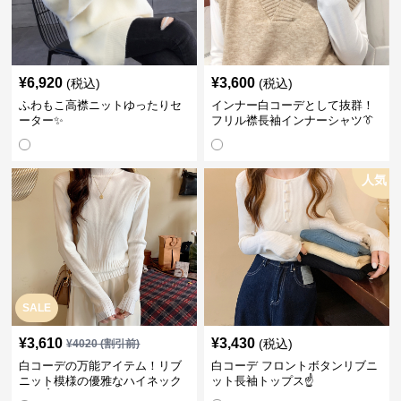
¥
6,920
¥
3,600
(税込)
(税込)
ふわもこ高襟ニットゆったりセ
インナー白コーデとして抜群！
ーター✨
フリル襟長袖インナーシャツ👔
人気
SALE
¥
3,610
¥
3,430
(税込)
¥
4020
(割引前)
白コーデの万能アイテム！リブ
白コーデ フロントボタンリブニ
ニット模様の優雅なハイネック
ット長袖トップス☝️
長袖☝️