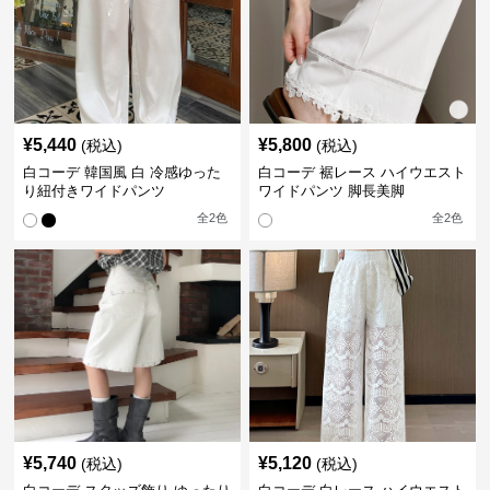
¥
5,440
¥
5,800
(税込)
(税込)
白コーデ 韓国風 白 冷感ゆった
白コーデ 裾レース ハイウエスト
り紐付きワイドパンツ
ワイドパンツ 脚長美脚
全
2
色
全
2
色
¥
5,740
¥
5,120
(税込)
(税込)