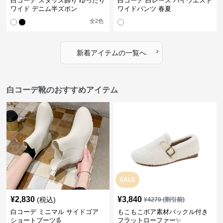
白コーデ スタッズ飾り ゆったり
白コーデ 白レース ハイウエスト
ワイド デニム半ズボン
ワイドパンツ 春夏
全
2
色
›
新着アイテムの一覧へ
白コーデ靴のおすすめアイテム
SALE
¥
2,830
¥
3,840
(税込)
¥
4270
(割引前)
白コーデ ミニマル サイドゴア
もこもこボア素材バックル付き
ショートブーツ👢
フラットローファー✨