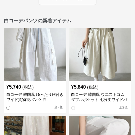
白コーデパンツの新着アイテム
¥
5,740
¥
5,840
(税込)
(税込)
白コーデ 韓国風 ゆったり紐付き
白コーデ 韓国風 ウエストゴム
ワイド貨物袋パンツ 白
ダブルポケット 七分丈ワイドパ
ンツ
全
2
色
全
2
色