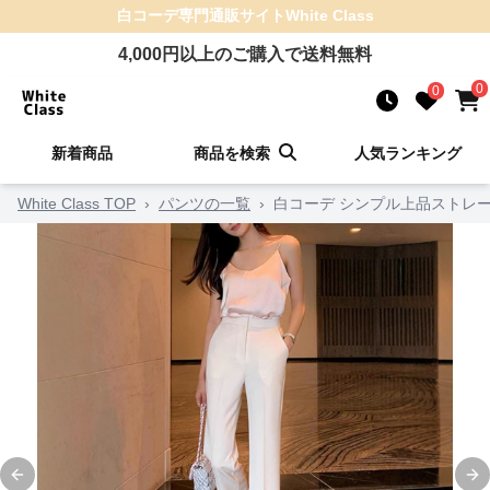
白コーデ
専門通販サイト
White Class
4,000
円以上のご購入で送料無料
0
0
新着商品
商品を検索
人気ランキング
White Class TOP
›
パンツの一覧
›
白コーデ シンプル上品ストレ
×
新規ユーザー限定クーポ
ン！
期間限定! 10%OFFクーポン
です
取得後、決済画面で自動適用さ
れます
BPHDEX2S
コード:
Previous slide
Ne