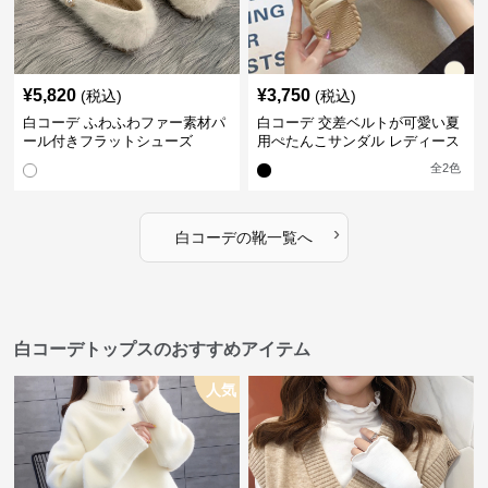
¥
5,820
¥
3,750
(税込)
(税込)
白コーデ ふわふわファー素材パ
白コーデ 交差ベルトが可愛い夏
ール付きフラットシューズ
用ぺたんこサンダル レディース
全
2
色
›
白コーデ
の
靴
一覧へ
白コーデトップスのおすすめアイテム
人気