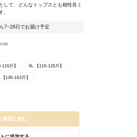
として、どんなトップスとも相性良く
す。
ら7~28日でお届け予定
割引前)
0-115斤】
XL 【115-125斤】
L 【135-152斤】
入画面に進む
トに追加する