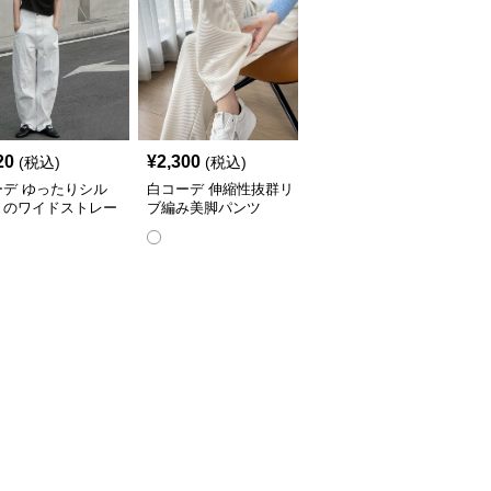
SALE
20
¥
2,300
¥
5,020
(税込)
(税込)
¥
5580
(割引前)
ーデ ゆったりシル
白コーデ 伸縮性抜群リ
白コーデ 上品な大人の
トのワイドストレー
ブ編み美脚パンツ
テーパードズボン
ンツ