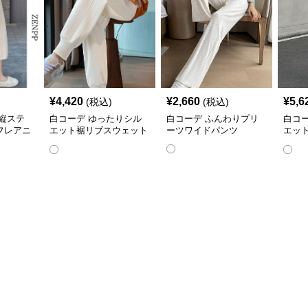
¥
4,420
¥
2,660
¥
5,6
(税込)
(税込)
縦ステ
白コーデ ゆったりシル
白コーデ ふんわりプリ
白コ
フレアニ
エット裾リブスウェット
ーツワイドパンツ
エッ
パンツ
トパ