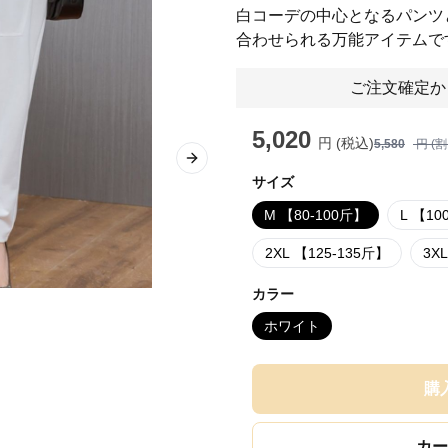
白コーデの中心となるパンツ
合わせられる万能アイテムで
ご注文確定か
5,020
円 (税込)
5,580
円 (
Next slide
サイズ
M 【80-100斤】
L 【10
2XL 【125-135斤】
3X
カラー
ホワイト
購
カー