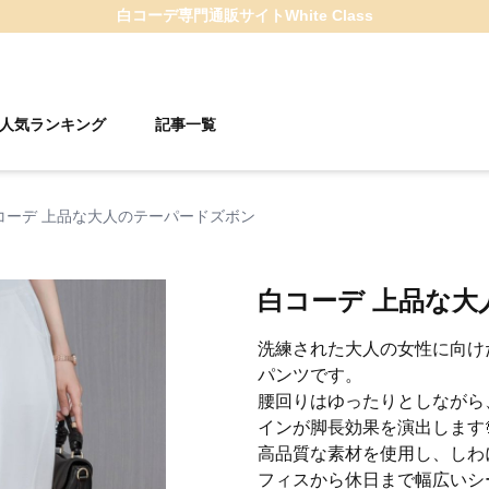
白コーデ
専門通販サイト
White Class
人気ランキング
記事一覧
コーデ 上品な大人のテーパードズボン
白コーデ 上品な
洗練された大人の女性に向け
パンツです。
腰回りはゆったりとしながら
インが脚長効果を演出します
高品質な素材を使用し、しわ
フィスから休日まで幅広いシ