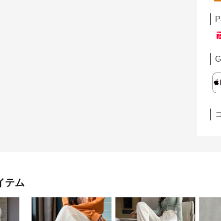
P
G
イテム