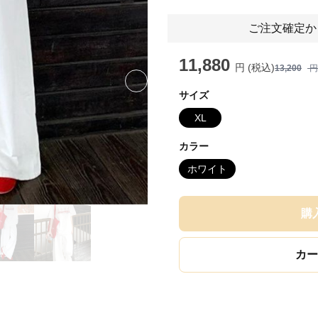
ご注文確定か
11,880
円 (税込)
13,200
円
Next slide
サイズ
XL
カラー
ホワイト
購
カー