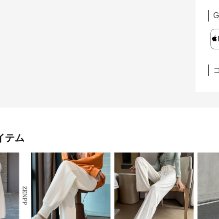
G
イテム