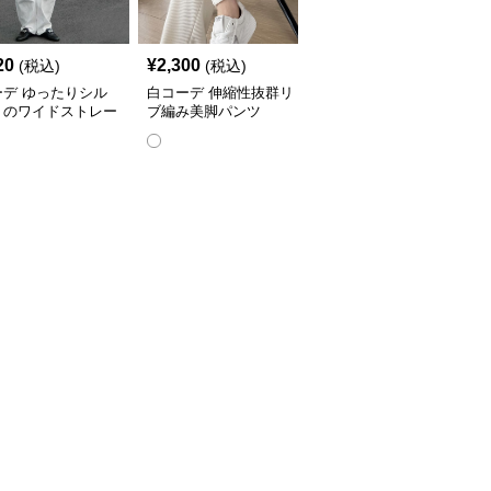
20
¥
2,300
¥
5,580
(税込)
(税込)
(税込)
ーデ ゆったりシル
白コーデ 伸縮性抜群リ
白コーデ 上品な大人の
トのワイドストレー
ブ編み美脚パンツ
テーパードズボン
ンツ