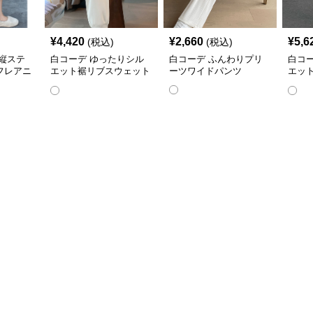
¥
4,420
¥
2,660
¥
5,6
(税込)
(税込)
縦ステ
白コーデ ゆったりシル
白コーデ ふんわりプリ
白コ
フレアニ
エット裾リブスウェット
ーツワイドパンツ
エッ
パンツ
トパ