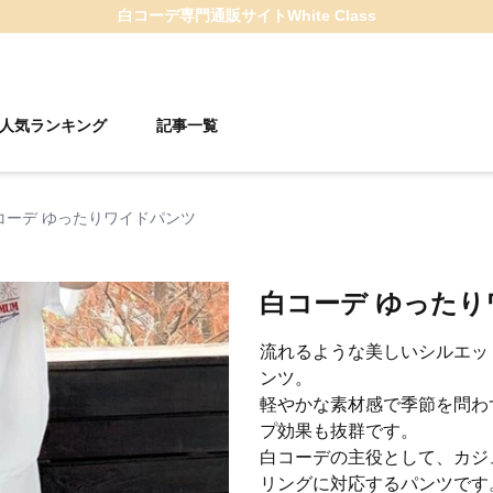
白コーデ
専門通販サイト
White Class
人気ランキング
記事一覧
コーデ ゆったりワイドパンツ
白コーデ ゆった
流れるような美しいシルエッ
ンツ。
軽やかな素材感で季節を問わ
プ効果も抜群です。
白コーデの主役として、カジ
リングに対応するパンツです