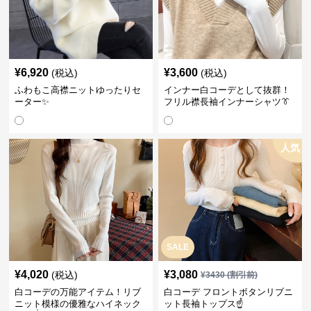
¥
6,920
¥
3,600
(税込)
(税込)
ふわもこ高襟ニットゆったりセ
インナー白コーデとして抜群！
ーター✨
フリル襟長袖インナーシャツ👔
人気
SALE
¥
4,020
¥
3,080
(税込)
¥
3430
(割引前)
白コーデの万能アイテム！リブ
白コーデ フロントボタンリブニ
ニット模様の優雅なハイネック
ット長袖トップス☝️