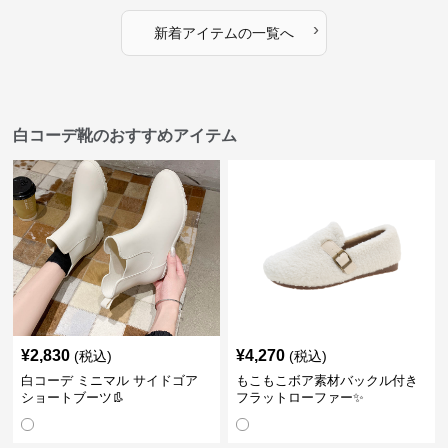
›
新着アイテムの一覧へ
白コーデ靴のおすすめアイテム
¥
2,830
¥
4,270
(税込)
(税込)
白コーデ ミニマル サイドゴア
もこもこボア素材バックル付き
ショートブーツ👢
フラットローファー✨