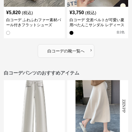
¥
5,820
¥
3,750
(税込)
(税込)
白コーデ ふわふわファー素材パ
白コーデ 交差ベルトが可愛い夏
ール付きフラットシューズ
用ぺたんこサンダル レディース
全
2
色
›
白コーデ
の
靴
一覧へ
白コーデパンツのおすすめアイテム