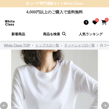
白コーデ
専門通販サイト
White Class
4,000
円以上のご購入で送料無料
0
0
新着商品
商品を検索
人気ランキング
White Class TOP
›
トップスの一覧
›
ティーシャツの一覧
›
白コ
Previous slide
Ne