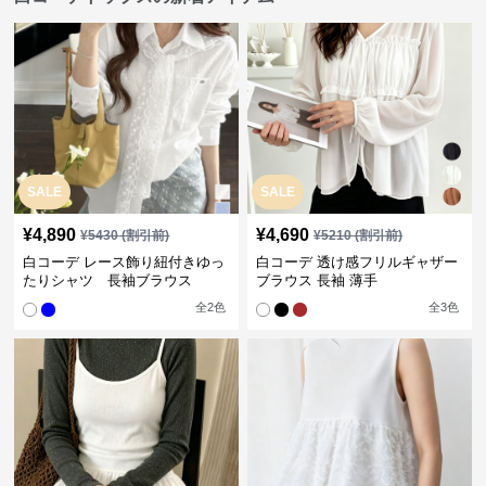
SALE
SALE
¥
4,890
¥
4,690
¥
5430
(割引前)
¥
5210
(割引前)
白コーデ レース飾り紐付きゆっ
白コーデ 透け感フリルギャザー
たりシャツ 長袖ブラウス
ブラウス 長袖 薄手
全
2
色
全
3
色