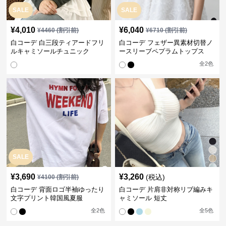
SALE
SALE
¥
4,010
¥
6,040
¥
4460
(割引前)
¥
6710
(割引前)
白コーデ 白三段ティアードフリ
白コーデ フェザー異素材切替ノ
ルキャミソールチュニック
ースリーブペプラムトップス
全
2
色
SALE
¥
3,690
¥
3,260
(税込)
¥
4100
(割引前)
白コーデ 背面ロゴ半袖ゆったり
白コーデ 片肩非対称リブ編みキ
文字プリント韓国風夏服
ャミソール 短丈
全
2
色
全
5
色