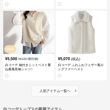
長袖☝️
SALE
¥
5,500
¥
5,070
(税込)
¥
6120
(割引前)
白コーデ 袖付きニットベスト重
白コーデ ふわふわフェザー風ロ
ね着風長袖シャツ✨
ングファーベスト
›
人気アイテム一覧へ
白コーデトップスの新着アイテム