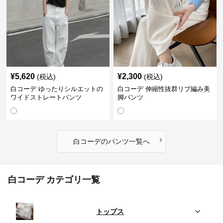
¥
5,620
¥
2,300
(税込)
(税込)
白コーデ ゆったりシルエットの
白コーデ 伸縮性抜群リブ編み美
ワイドストレートパンツ
脚パンツ
›
白コーデ
の
パンツ
一覧へ
白コーデ カテゴリ一覧
トップス