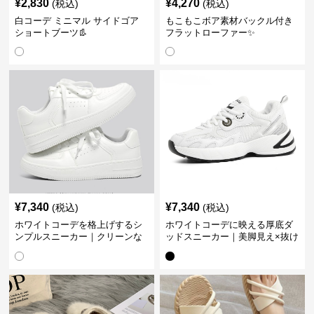
¥
2,830
¥
4,270
(税込)
(税込)
白コーデ ミニマル サイドゴア
もこもこボア素材バックル付き
ショートブーツ👢
フラットローファー✨
¥
7,340
¥
7,340
(税込)
(税込)
ホワイトコーデを格上げするシ
ホワイトコーデに映える厚底ダ
ンプルスニーカー｜クリーンな
ッドスニーカー｜美脚見え×抜け
印象で大人の抜け感をプラス
感のトレンド白スニーカー