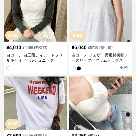
SALE
SALE
¥
4,010
¥
6,040
¥
4460
(割引前)
¥
6710
(割引前)
白コーデ 白三段ティアードフリ
白コーデ フェザー異素材切替ノ
ルキャミソールチュニック
ースリーブペプラムトップス
全
2
色
SALE
¥
3,690
¥
3,260