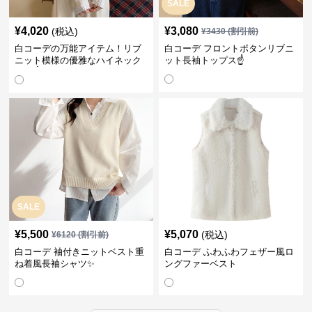
SALE
¥
4,020
¥
3,080
(税込)
¥
3430
(割引前)
白コーデの万能アイテム！リブ
白コーデ フロントボタンリブニ
ニット模様の優雅なハイネック
ット長袖トップス☝️
長袖☝️
SALE
¥
5,500
¥
5,070
(税込)
¥
6120
(割引前)
白コーデ 袖付きニットベスト重
白コーデ ふわふわフェザー風ロ
ね着風長袖シャツ✨
ングファーベスト