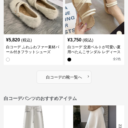
¥
5,820
¥
3,750
(税込)
(税込)
白コーデ ふわふわファー素材パ
白コーデ 交差ベルトが可愛い夏
ール付きフラットシューズ
用ぺたんこサンダル レディース
全
2
色
›
白コーデ
の
靴
一覧へ
白コーデパンツのおすすめアイテム