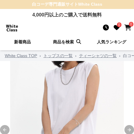
白コーデ
専門通販サイト
White Class
4,000
円以上のご購入で送料無料
0
0
新着商品
商品を検索
人気ランキング
White Class TOP
›
トップスの一覧
›
ティーシャツの一覧
›
白コ
Previous slide
Ne