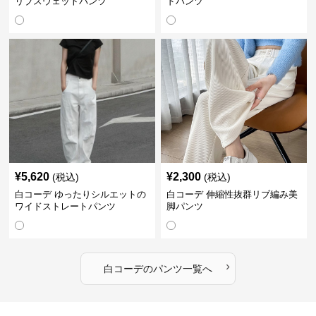
リブスウェットパンツ
ドパンツ
¥
5,620
¥
2,300
(税込)
(税込)
白コーデ ゆったりシルエットの
白コーデ 伸縮性抜群リブ編み美
ワイドストレートパンツ
脚パンツ
›
白コーデ
の
パンツ
一覧へ