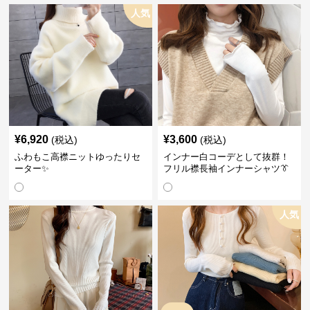
人気
¥
6,920
¥
3,600
(税込)
(税込)
ふわもこ高襟ニットゆったりセ
インナー白コーデとして抜群！
ーター✨
フリル襟長袖インナーシャツ👔
人気