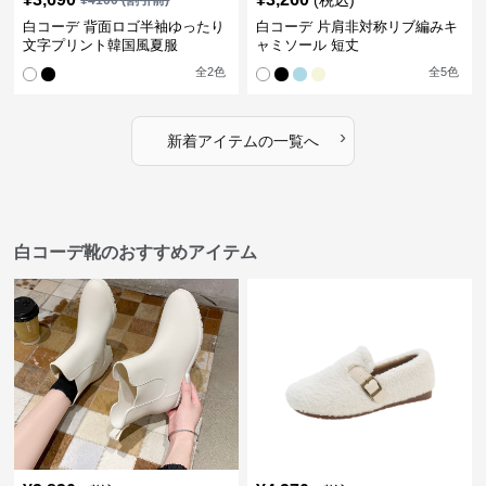
(税込)
¥
4100
(割引前)
白コーデ 背面ロゴ半袖ゆったり
白コーデ 片肩非対称リブ編みキ
文字プリント韓国風夏服
ャミソール 短丈
全
2
色
全
5
色
›
新着アイテムの一覧へ
白コーデ靴のおすすめアイテム