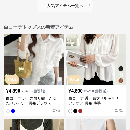
›
人気アイテム一覧へ
白コーデトップスの新着アイテム
SALE
SALE
¥
4,890
¥
4,690
¥
5430
(割引前)
¥
5210
(割引前)
白コーデ レース飾り紐付きゆっ
白コーデ 透け感フリルギャザー
たりシャツ 長袖ブラウス
ブラウス 長袖 薄手
全
2
色
全
3
色