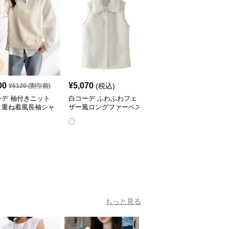
00
¥
5,070
¥
3,770
(税込)
(税込)
¥
6120
(割引前)
ーデ 袖付きニット
白コーデ ふわふわフェ
白コーデ 上品ふわふわ
ト重ね着風長袖シャ
ザー風ロングファーベス
ファー付きノースリーブ
ト
ベスト
もっと見る