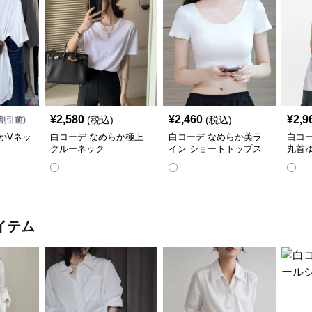
¥
2,580
¥
2,460
¥
2,9
(税込)
(税込)
割引前)
かVネッ
白コーデ なめらか極上
白コーデ なめらか美ラ
白コ
クルーネック
イン ショートトップス
丸首
イテム