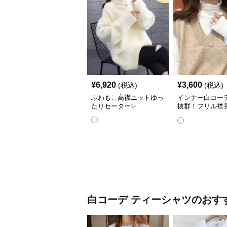
¥
6,920
¥
3,600
(税込)
(税込)
ふわもこ高襟ニットゆっ
インナー白コー
たりセーター✨
抜群！フリル襟
ナーシャツ👔
白コーデ
ティーシャツ
のおす