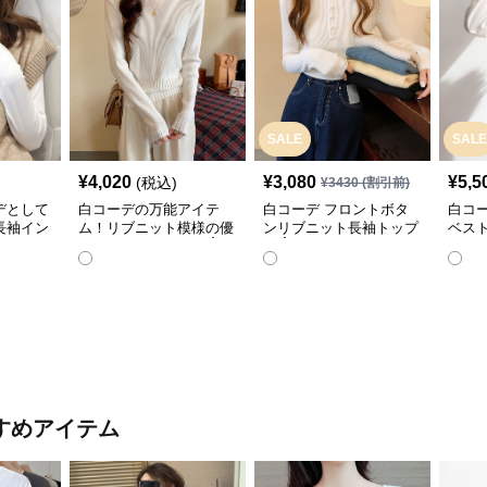
SALE
SALE
¥
4,020
¥
3,080
¥
5,5
(税込)
¥
3430
(割引前)
デとして
白コーデの万能アイテ
白コーデ フロントボタ
白コ
長袖イン
ム！リブニット模様の優
ンリブニット長袖トップ
ベス
雅なハイネック長袖☝️
ス☝️
ツ✨
すめアイテム