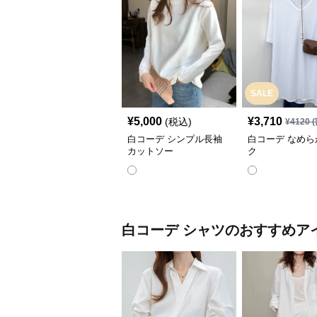
SALE
¥
5,000
¥
3,710
(税込)
¥
4120
(
白コーデ シンプル長袖
白コーデ なめら
カットソー
ク
白コーデ
シャツ
のおすすめア