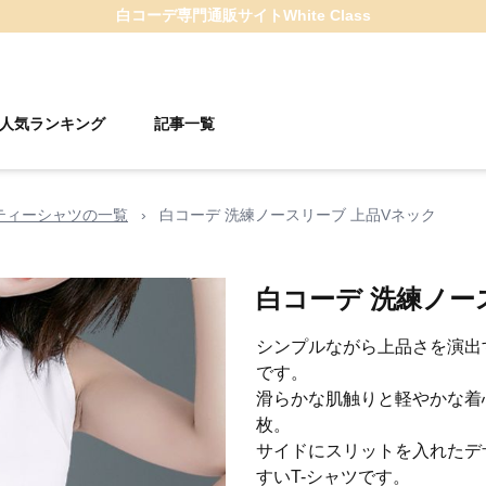
白コーデ
専門通販サイト
White Class
人気ランキング
記事一覧
ティーシャツの一覧
›
白コーデ 洗練ノースリーブ 上品Vネック
白コーデ 洗練ノー
シンプルながら上品さを演出
です。
滑らかな肌触りと軽やかな着
枚。
サイドにスリットを入れたデ
すいT-シャツです。