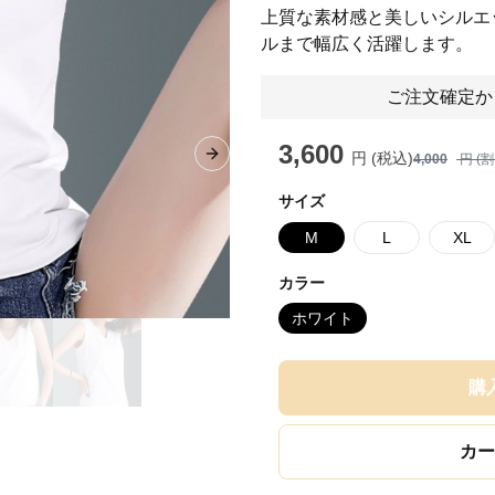
上質な素材感と美しいシルエ
ルまで幅広く活躍します。
ご注文確定か
3,600
円 (税込)
4,000
円 (
Next slide
サイズ
M
L
XL
カラー
ホワイト
購
カー