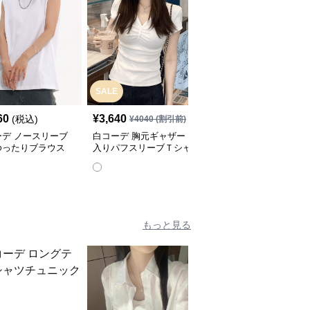
SALE
60
¥
3,640
¥
18,280
(税込)
(税込)
¥
4040
(割引前)
ーデ ノースリーブ
白コーデ 胸元ギャザー
白コーデ フレンチスリ
ゆったりブラウス
入りパフスリーブＴシャ
ーブデザインシャツ
ツ
もっと見る