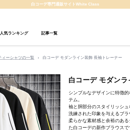
白コーデ
専門通販サイト
White Class
人気ランキング
記事一覧
ティーシャツの一覧
›
白コーデ モダンライン装飾 長袖トレーナー
白コーデ モダンラ
シンプルなデザインに特徴的
テム。
袖と胴部分のスタイリッシュ
洗練された印象を与えるブラ
柔らかな素材感と余裕のある
た白コーデの新作ブラウスで