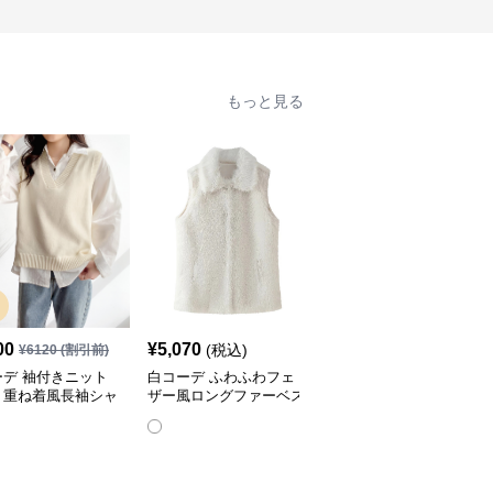
もっと見る
人
00
¥
5,070
¥
3,770
(税込)
(税込)
¥
6120
(割引前)
ーデ 袖付きニット
白コーデ ふわふわフェ
白コーデ 上品ふわふわ
ト重ね着風長袖シャ
ザー風ロングファーベス
ファー付きノースリーブ
ト
ベスト