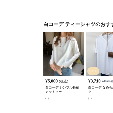
白コーデ
ティーシャツ
のおす
SALE
¥
5,000
¥
3,710
(税込)
¥
4120
(
白コーデ シンプル長袖
白コーデ なめら
カットソー
ク