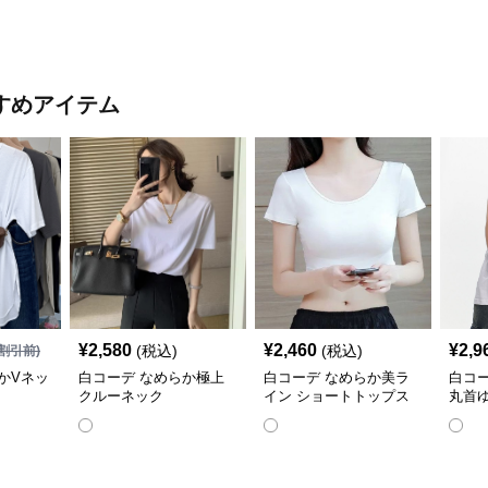
すめアイテム
¥
2,580
¥
2,460
¥
2,9
(税込)
(税込)
割引前)
かVネッ
白コーデ なめらか極上
白コーデ なめらか美ラ
白コ
クルーネック
イン ショートトップス
丸首