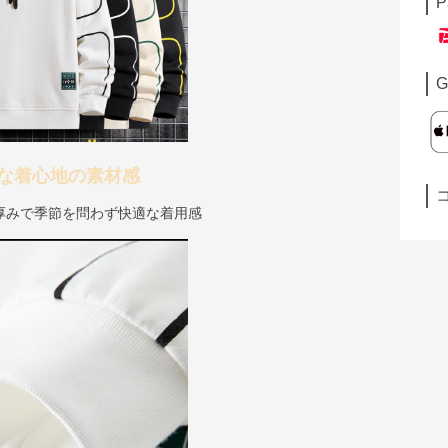
P
G
な着心地の素材感
厚みで季節を問わず快適な着用感