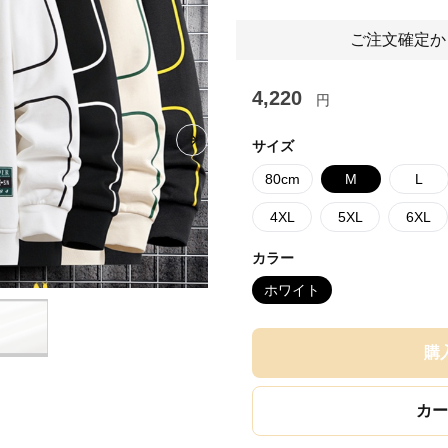
ご注文確定か
4,220
円
サイズ
Next slide
80cm
M
L
4XL
5XL
6XL
カラー
ホワイト
購
カー