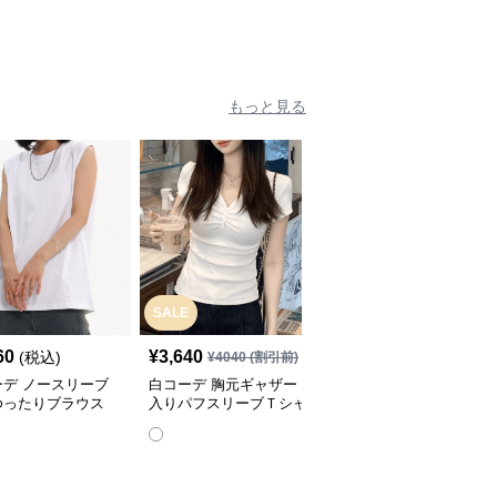
もっと見る
SALE
60
¥
3,640
¥
18,280
(税込)
(税込)
¥
4040
(割引前)
ーデ ノースリーブ
白コーデ 胸元ギャザー
白コーデ フレンチスリ
ゆったりブラウス
入りパフスリーブＴシャ
ーブデザインシャツ
ツ