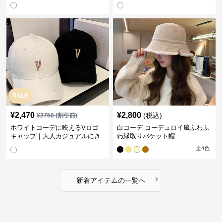
SALE
¥
2,470
¥
2,800
(税込)
¥
2750
(割引前)
ホワイトコーデに映えるVロゴ
白コーデ コーデュロイ風ふわふ
キャップ｜大人カジュアルにき
わ縁取りバケット帽
らめくワンポイント刺繍帽子
全
4
色
›
新着アイテムの一覧へ