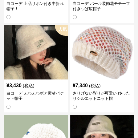
白コーデ 上品リボン付き中折れ
白コーデ パール装飾花モチーフ
帽子！
付きつば広帽子
人気
¥
3,430
¥
7,340
(税込)
(税込)
白コーデ ふわふわボア素材バケ
さりげない彩りが可愛い ゆった
ット帽子
りシルエットニット帽