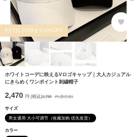
8
月
7
日 23:59まで10%OFF
ホワイトコーデに映えるVロゴキャップ｜大人カジュアル
にきらめくワンポイント刺繍帽子
2,470
円 (税込)
2,750
円 (割引前)
サイズ
男女通用 大小可调节（收藏加购 优先发货）
カラー