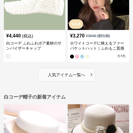
SALE
¥
4,440
¥
3,270
(税込)
¥
3640
(割引前)
白コーデ ふわふわボア素材のサ
ホワイトコーデに映えるファー
ンバイザーキャップ
バケットハット｜ふわもこ質感
で大人かわいい冬アイテム
全
4
色
›
人気アイテム一覧へ
白コーデ帽子の新着アイテム