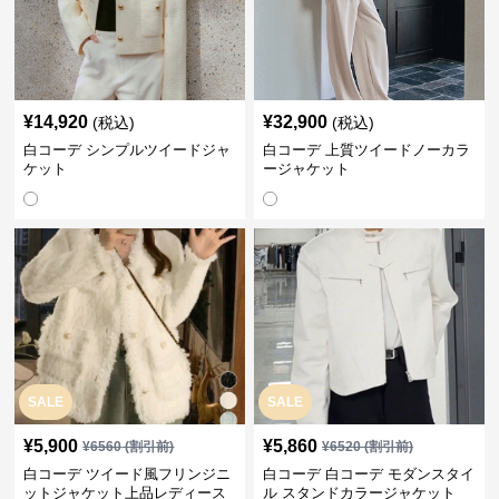
¥
14,920
¥
32,900
(税込)
(税込)
白コーデ シンプルツイードジャ
白コーデ 上質ツイードノーカラ
ケット
ージャケット
SALE
SALE
¥
5,900
¥
5,860
¥
6560
(割引前)
¥
6520
(割引前)
白コーデ ツイード風フリンジニ
白コーデ 白コーデ モダンスタイ
ットジャケット上品レディース
ル スタンドカラージャケット