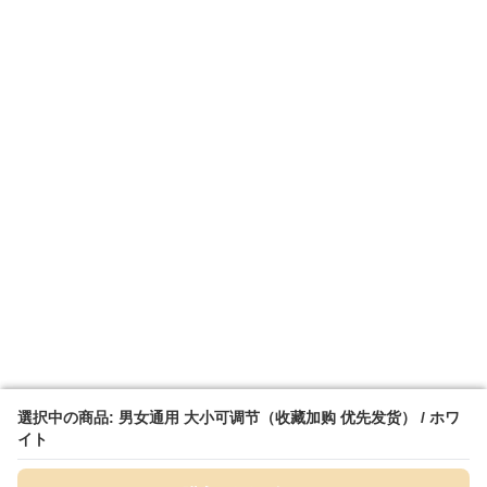
選択中の商品: 男女通用 大小可调节（收藏加购 优先发货） / ホワ
選択中の商品: 男女通用 大小可调节（收藏加购 优先发货） / ホワ
イト
イト