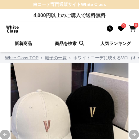
白コーデ
専門通販サイト
White Class
4,000
円以上のご購入で送料無料
0
0
新着商品
商品を検索
人気ランキング
White Class TOP
›
帽子の一覧
›
ホワイトコーデに映えるVロゴキ
Previous slide
Ne