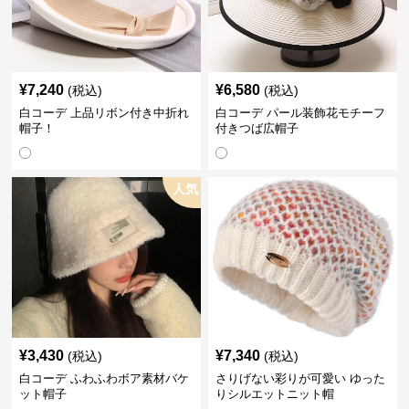
¥
7,240
¥
6,580
(税込)
(税込)
白コーデ 上品リボン付き中折れ
白コーデ パール装飾花モチーフ
帽子！
付きつば広帽子
人気
¥
3,430
¥
7,340
(税込)
(税込)
白コーデ ふわふわボア素材バケ
さりげない彩りが可愛い ゆった
ット帽子
りシルエットニット帽