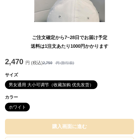
ご注文確定から7~28日でお届け予定
送料は1注文あたり
1000
円かかります
2,470
円 (税込)
2,750
円 (割引前)
サイズ
男女通用 大小可调节（收藏加购 优先发货）
カラー
ホワイト
購入画面に進む