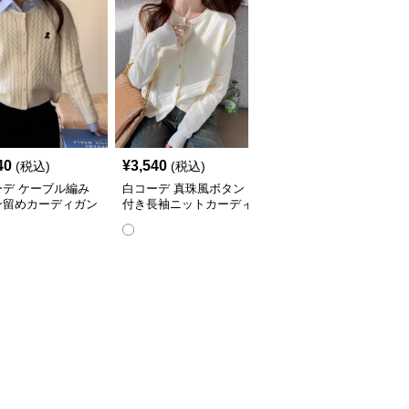
SALE
40
¥
3,540
¥
3,250
(税込)
(税込)
¥
3620
(割引前)
ーデ ケーブル編み
白コーデ 真珠風ボタン
白コーデ ショールカラ
ン留めカーディガン
付き長袖ニットカーディ
ーボレロブラウス
ガン