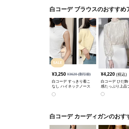
白コーデ
ブラウス
のおすすめ
SALE
¥
3,250
¥
4,220
(税込)
¥
3620
(割引前)
白コーデ すっきり着こ
白コーデ ひだ飾
なし ハイネックノース
感たっぷり上品
リーブ
白コーデ
カーディガン
のおす