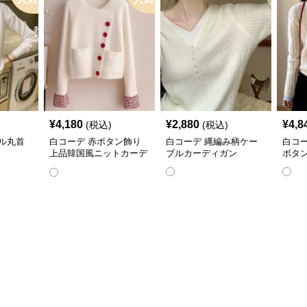
¥
4,180
¥
2,880
¥
4,8
(税込)
(税込)
ル丸首
白コーデ 赤ボタン飾り
白コーデ 縄編み柄ケー
白コ
上品韓国風ニットカーデ
ブルカーディガン
ボタ
ィガン