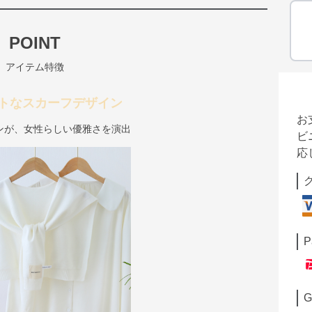
POINT
アイテム特徴
トなスカーフデザイン
お
ンが、女性らしい優雅さを演出
ビ
応
P
G