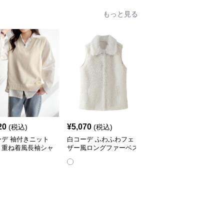
もっと見る
人
20
¥
5,070
¥
3,770
(税込)
(税込)
(税込)
ーデ 袖付きニット
白コーデ ふわふわフェ
白コーデ 上品ふわふわ
ト重ね着風長袖シャ
ザー風ロングファーベス
ファー付きノースリーブ
ト
ベスト