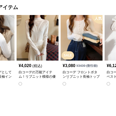
アイテム
人気
SALE
¥
4,020
¥
3,080
¥
6,1
(税込)
¥
3430
(割引前)
デとして
白コーデの万能アイテ
白コーデ フロントボタ
白コ
長袖イン
ム！リブニット模様の優
ンリブニット長袖トップ
ベス
雅なハイネック長袖☝️
ス☝️
ツ✨