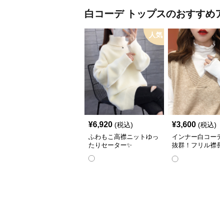
白コーデ
トップス
のおすすめ
人気
¥
6,920
¥
3,600
(税込)
(税込)
ふわもこ高襟ニットゆっ
インナー白コー
たりセーター✨
抜群！フリル襟
ナーシャツ👔