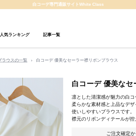
白コーデ
専門通販サイト
White Class
人気ランキング
記事一覧
ブラウスの一覧
›
白コーデ 優美なセーラー襟リボンブラウス
白コーデ 優美な
凛とした清潔感が魅力の白コ
柔らかな素材感と上品なデザ
使いしやすいブラウスです。
襟元のリボンディテールが控
ご注文確定か