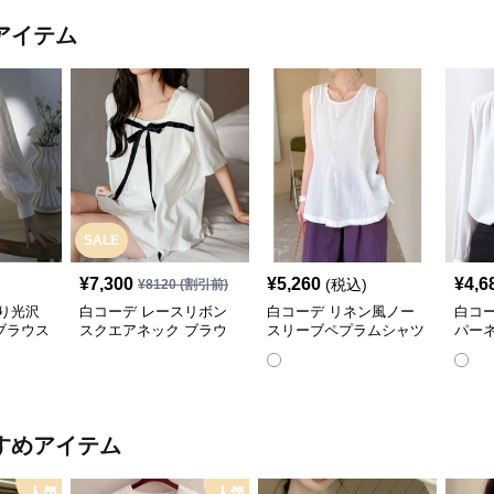
アイテム
SALE
¥
7,300
¥
5,260
¥
4,6
(税込)
¥
8120
(割引前)
り光沢
白コーデ レースリボン
白コーデ リネン風ノー
白コ
ブラウス
スクエアネック ブラウ
スリーブペプラムシャツ
パー
ス
すめアイテム
人気
人気