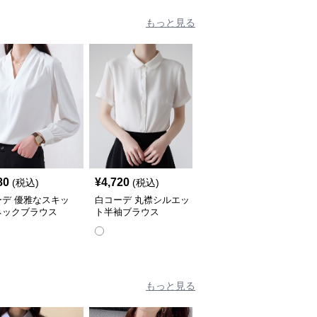
もっと見る
80
¥
4,720
¥
3,760
(税込)
(税込)
(税込)
ーデ 優雅なスキッ
白コーデ 丸襟シルエッ
白コーデ フリルレース
ネックブラウス
ト半袖ブラウス
袖ふんわりシャツ
もっと見る