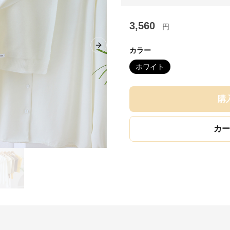
3,560
円
Next slide
カラー
ホワイト
購
カー