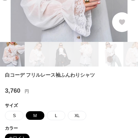
白コーデ フリルレース袖ふんわりシャツ
3,760
円
サイズ
S
M
L
XL
カラー