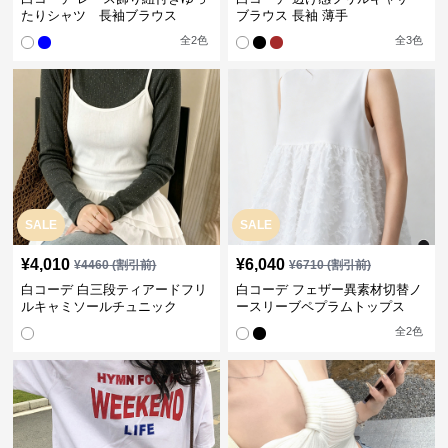
たりシャツ 長袖ブラウス
ブラウス 長袖 薄手
全
2
色
全
3
色
SALE
SALE
¥
4,010
¥
6,040
¥
4460
(割引前)
¥
6710
(割引前)
白コーデ 白三段ティアードフリ
白コーデ フェザー異素材切替ノ
ルキャミソールチュニック
ースリーブペプラムトップス
全
2
色