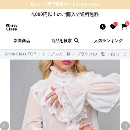
白コーデ
専門通販サイト
White Class
4,000
円以上のご購入で送料無料
0
0
新着商品
商品を検索
人気ランキング
White Class TOP
›
トップスの一覧
›
ブラウスの一覧
›
白コーデ
Previous slide
Ne