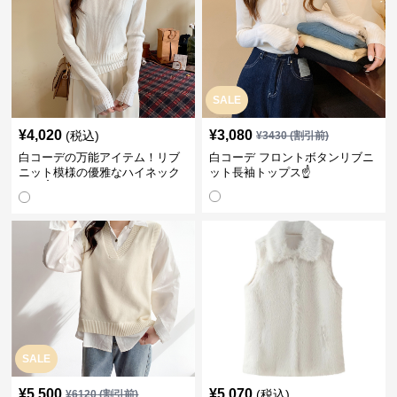
SALE
¥
4,020
¥
3,080
(税込)
¥
3430
(割引前)
白コーデの万能アイテム！リブ
白コーデ フロントボタンリブニ
ニット模様の優雅なハイネック
ット長袖トップス☝️
長袖☝️
SALE
¥
5,500
¥
5,070
(税込)
¥
6120
(割引前)