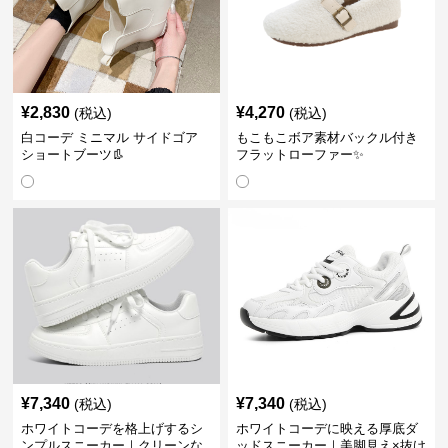
¥
2,830
¥
4,270
(税込)
(税込)
白コーデ ミニマル サイドゴア
もこもこボア素材バックル付き
ショートブーツ👢
フラットローファー✨
¥
7,340
¥
7,340
(税込)
(税込)
ホワイトコーデを格上げするシ
ホワイトコーデに映える厚底ダ
ンプルスニーカー｜クリーンな
ッドスニーカー｜美脚見え×抜け