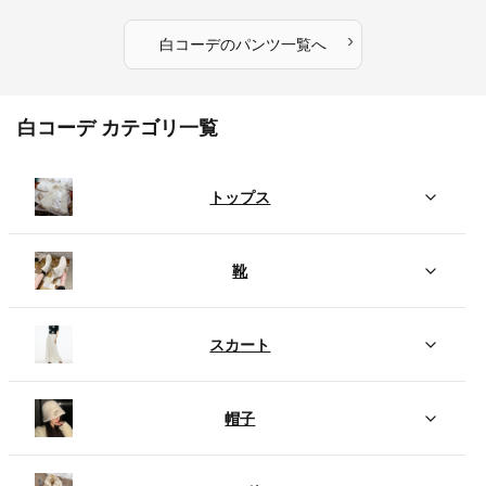
›
白コーデ
の
パンツ
一覧へ
白コーデ カテゴリ一覧
トップス
靴
スカート
帽子