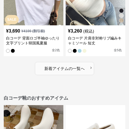
SALE
¥
3,690
¥
3,260
(税込)
¥
4100
(割引前)
白コーデ 背面ロゴ半袖ゆったり
白コーデ 片肩非対称リブ編みキ
文字プリント韓国風夏服
ャミソール 短丈
全
2
色
全
5
色
›
新着アイテムの一覧へ
白コーデ靴のおすすめアイテム