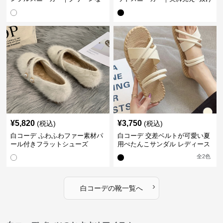
印象で大人の抜け感をプラス
感のトレンド白スニーカー
¥
5,820
¥
3,750
(税込)
(税込)
白コーデ ふわふわファー素材パ
白コーデ 交差ベルトが可愛い夏
ール付きフラットシューズ
用ぺたんこサンダル レディース
全
2
色
›
白コーデ
の
靴
一覧へ