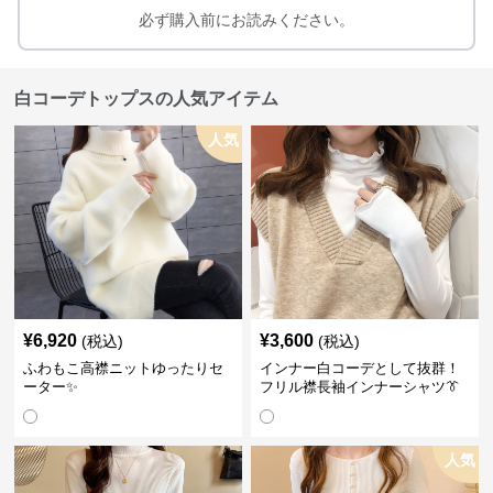
必ず購入前にお読みください。
白コーデトップスの人気アイテム
人気
¥
6,920
¥
3,600
(税込)
(税込)
ふわもこ高襟ニットゆったりセ
インナー白コーデとして抜群！
ーター✨
フリル襟長袖インナーシャツ👔
人気