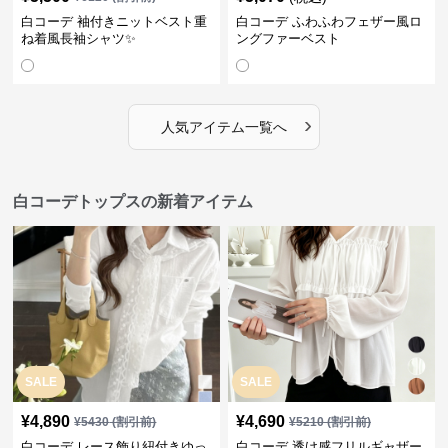
白コーデ 袖付きニットベスト重
白コーデ ふわふわフェザー風ロ
ね着風長袖シャツ✨
ングファーベスト
›
人気アイテム一覧へ
白コーデトップスの新着アイテム
SALE
SALE
¥
4,890
¥
4,690
¥
5430
(割引前)
¥
5210
(割引前)
白コーデ レース飾り紐付きゆっ
白コーデ 透け感フリルギャザー