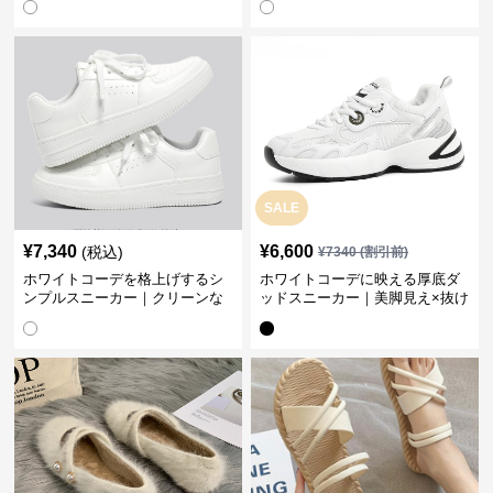
SALE
¥
7,340
¥
6,600
(税込)
¥
7340
(割引前)
ホワイトコーデを格上げするシ
ホワイトコーデに映える厚底ダ
ンプルスニーカー｜クリーンな
ッドスニーカー｜美脚見え×抜け
印象で大人の抜け感をプラス
感のトレンド白スニーカー