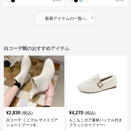
›
新着アイテムの一覧へ
白コーデ靴のおすすめアイテム
¥
2,830
¥
4,270
(税込)
(税込)
白コーデ ミニマル サイドゴア
もこもこボア素材バックル付き
ショートブーツ👢
フラットローファー✨