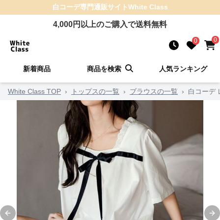
白コーデ
専門通販サイト
White Class
4,000
円以上のご購入で送料無料
0
0
新着商品
商品を検索
人気ランキング
White Class TOP
›
トップスの一覧
›
ブラウスの一覧
›
白コーデ 
Previous slide
Ne