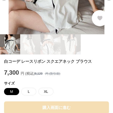
白コーデ レースリボン スクエアネック ブラウス
7,300
円 (税込)
8,120
円 (割引前)
サイズ
M
L
XL
購入画面に進む