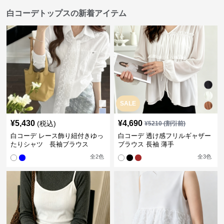
白コーデトップスの新着アイテム
SALE
¥
5,430
¥
4,690
(税込)
¥
5210
(割引前)
白コーデ レース飾り紐付きゆっ
白コーデ 透け感フリルギャザー
たりシャツ 長袖ブラウス
ブラウス 長袖 薄手
全
2
色
全
3
色