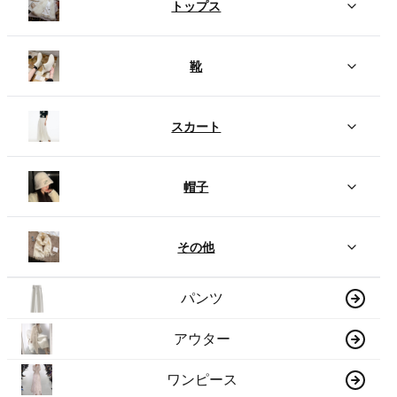
トップス
靴
スカート
帽子
その他
パンツ
アウター
ワンピース