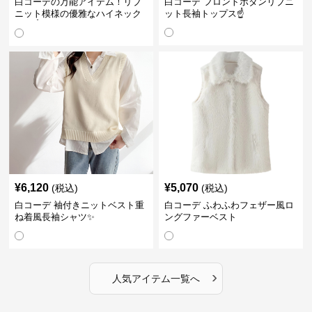
白コーデの万能アイテム！リブ
白コーデ フロントボタンリブニ
ニット模様の優雅なハイネック
ット長袖トップス☝️
長袖☝️
¥
6,120
¥
5,070
(税込)
(税込)
白コーデ 袖付きニットベスト重
白コーデ ふわふわフェザー風ロ
ね着風長袖シャツ✨
ングファーベスト
›
人気アイテム一覧へ