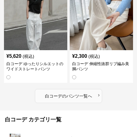
¥
5,620
¥
2,300
(税込)
(税込)
白コーデ ゆったりシルエットの
白コーデ 伸縮性抜群リブ編み美
ワイドストレートパンツ
脚パンツ
›
白コーデ
の
パンツ
一覧へ
白コーデ カテゴリ一覧