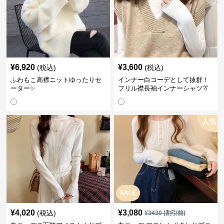
¥
6,920
¥
3,600
(税込)
(税込)
ふわもこ高襟ニットゆったりセ
インナー白コーデとして抜群！
ーター✨
フリル襟長袖インナーシャツ👔
人気
SALE
¥
4,020
¥
3,080
(税込)
¥
3430
(割引前)