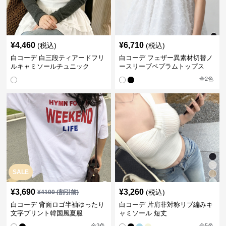
¥
4,460
¥
6,710
(税込)
(税込)
白コーデ 白三段ティアードフリ
白コーデ フェザー異素材切替ノ
ルキャミソールチュニック
ースリーブペプラムトップス
全
2
色
SALE
¥
3,690
¥
3,260
(税込)
¥
4100
(割引前)
白コーデ 背面ロゴ半袖ゆったり
白コーデ 片肩非対称リブ編みキ
文字プリント韓国風夏服
ャミソール 短丈
全
2
色
全
5
色