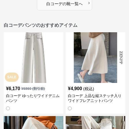
›
白コーデ
の
靴
一覧へ
白コーデパンツのおすすめアイテム
SALE
¥
6,170
¥
4,900
(税込)
¥
6860
(割引前)
白コーデ ゆったりワイドデニム
白コーデ 上品な縦ステッチ入り
パンツ
ワイドフレアニットパンツ