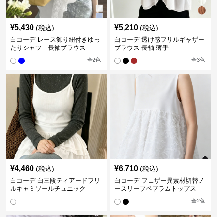
¥
5,430
¥
5,210
(税込)
(税込)
白コーデ レース飾り紐付きゆっ
白コーデ 透け感フリルギャザー
たりシャツ 長袖ブラウス
ブラウス 長袖 薄手
全
2
色
全
3
色
¥
4,460
¥
6,710
(税込)
(税込)
白コーデ 白三段ティアードフリ
白コーデ フェザー異素材切替ノ
ルキャミソールチュニック
ースリーブペプラムトップス
全
2
色