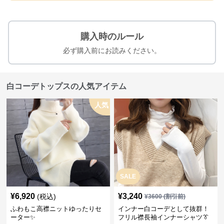
購入時のルール
必ず購入前にお読みください。
白コーデトップスの人気アイテム
人気
SALE
¥
6,920
¥
3,240
(税込)
¥
3600
(割引前)
ふわもこ高襟ニットゆったりセ
インナー白コーデとして抜群！
ーター✨
フリル襟長袖インナーシャツ👔