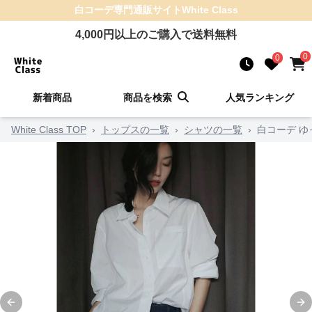
白コーデ
専門通販サイト
White Class
4,000
円以上のご購入で送料無料
0
0
新着商品
商品を検索
人気ランキング
White Class TOP
›
トップスの一覧
›
シャツの一覧
›
白コーデ ゆ
Previous slide
Ne