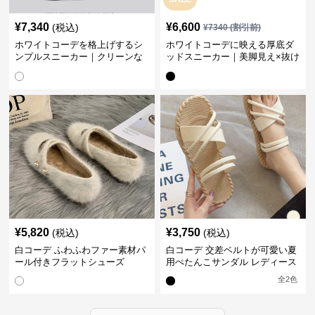
¥
7,340
¥
6,600
(税込)
¥
7340
(割引前)
ホワイトコーデを格上げするシ
ホワイトコーデに映える厚底ダ
ンプルスニーカー｜クリーンな
ッドスニーカー｜美脚見え×抜け
印象で大人の抜け感をプラス
感のトレンド白スニーカー
¥
5,820
¥
3,750
(税込)
(税込)
白コーデ ふわふわファー素材パ
白コーデ 交差ベルトが可愛い夏
ール付きフラットシューズ
用ぺたんこサンダル レディース
全
2
色