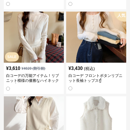
人気
SALE
¥
3,610
¥
3,430
(税込)
¥
4020
(割引前)
白コーデの万能アイテム！リブ
白コーデ フロントボタンリブニ
ニット模様の優雅なハイネック
ット長袖トップス☝️
長袖☝️