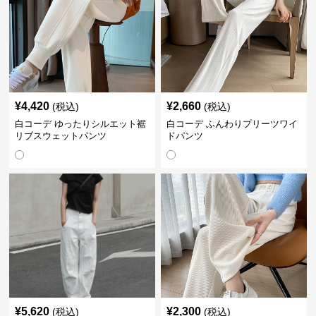
¥
4,420
¥
2,660
(税込)
(税込)
白コーデ ゆったりシルエット裾
白コーデ ふんわりプリーツワイ
リブスウェットパンツ
ドパンツ
¥
5,620
¥
2,300
(税込)
(税込)