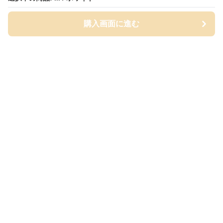
購入画面に進む
購入画面に進む
White Class
について
会社概要
利用規約