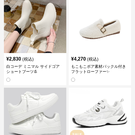
¥
2,830
¥
4,270
(税込)
(税込)
白コーデ ミニマル サイドゴア
もこもこボア素材バックル付き
ショートブーツ👢
フラットローファー✨
SALE