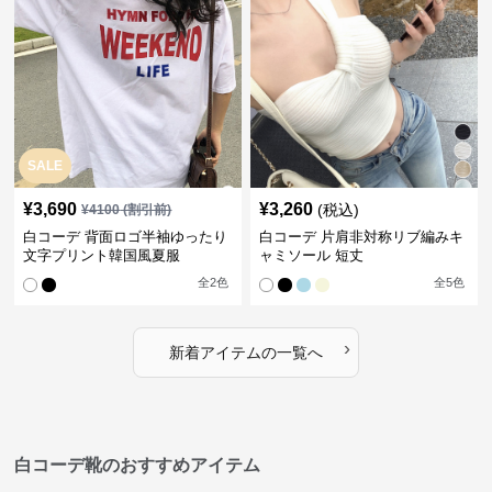
SALE
¥
3,690
¥
3,260
(税込)
¥
4100
(割引前)
白コーデ 背面ロゴ半袖ゆったり
白コーデ 片肩非対称リブ編みキ
文字プリント韓国風夏服
ャミソール 短丈
全
2
色
全
5
色
›
新着アイテムの一覧へ
白コーデ靴のおすすめアイテム