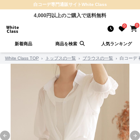
白コーデ
専門通販サイト
White Class
4,000
円以上のご購入で送料無料
0
0
新着商品
商品を検索
人気ランキング
White Class TOP
›
トップスの一覧
›
ブラウスの一覧
›
白コーデ
Previous slide
Ne