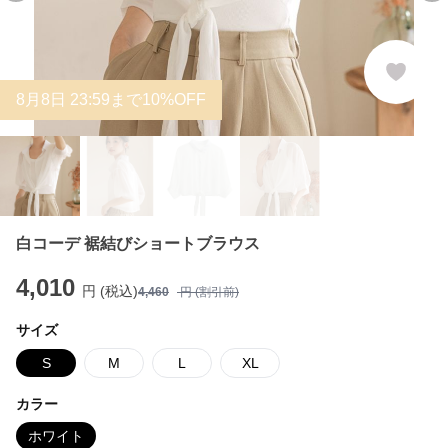
8
月
8
日 23:59まで10%OFF
白コーデ 裾結びショートブラウス
4,010
円 (税込)
4,460
円 (割引前)
サイズ
S
M
L
XL
カラー
ホワイト