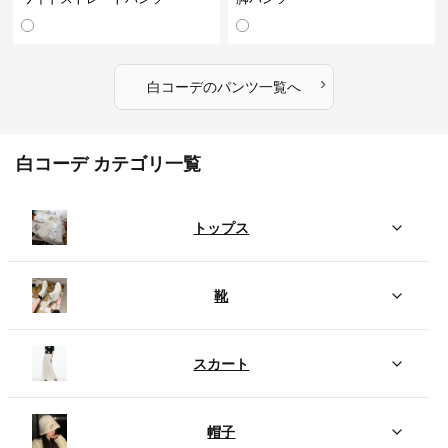
›
白コーデ
の
パンツ
一覧へ
白コーデ カテゴリ一覧
トップス
靴
スカート
帽子