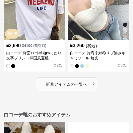
SALE
¥
3,690
¥
3,260
(税込)
¥
4100
(割引前)
白コーデ 背面ロゴ半袖ゆったり
白コーデ 片肩非対称リブ編みキ
文字プリント韓国風夏服
ャミソール 短丈
全
2
色
全
5
色
›
新着アイテムの一覧へ
白コーデ靴のおすすめアイテム