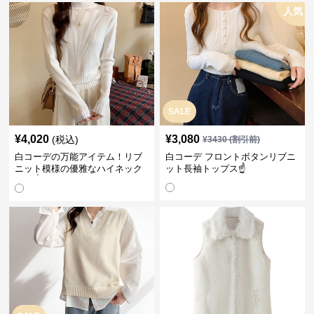
人気
SALE
¥
4,020
¥
3,080
(税込)
¥
3430
(割引前)
白コーデの万能アイテム！リブ
白コーデ フロントボタンリブニ
ニット模様の優雅なハイネック
ット長袖トップス☝️
長袖☝️