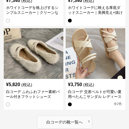
¥
7,340
¥
7,340
(税込)
(税込)
ホワイトコーデを格上げするシ
ホワイトコーデに映える厚底ダ
ンプルスニーカー｜クリーンな
ッドスニーカー｜美脚見え×抜け
印象で大人の抜け感をプラス
感のトレンド白スニーカー
¥
5,820
¥
3,750
(税込)
(税込)
白コーデ ふわふわファー素材パ
白コーデ 交差ベルトが可愛い夏
ール付きフラットシューズ
用ぺたんこサンダル レディース
全
2
色
›
白コーデ
の
靴
一覧へ