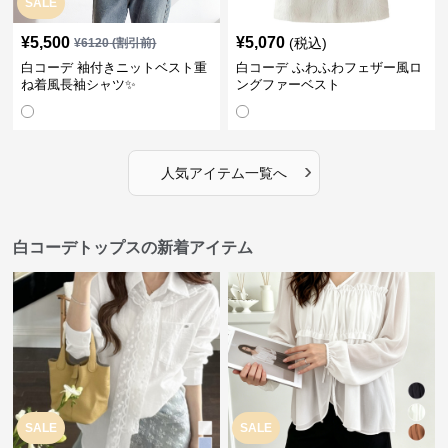
SALE
¥
5,500
¥
5,070
(税込)
¥
6120
(割引前)
白コーデ 袖付きニットベスト重
白コーデ ふわふわフェザー風ロ
ね着風長袖シャツ✨
ングファーベスト
›
人気アイテム一覧へ
白コーデトップスの新着アイテム
SALE
SALE