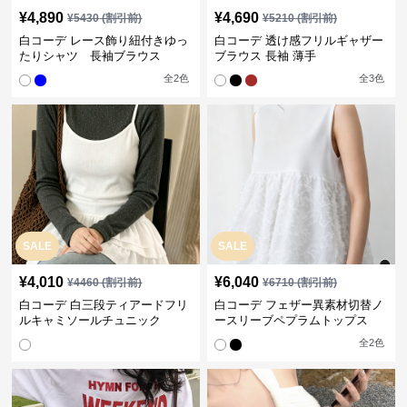
¥
4,890
¥
4,690
¥
5430
(割引前)
¥
5210
(割引前)
白コーデ レース飾り紐付きゆっ
白コーデ 透け感フリルギャザー
たりシャツ 長袖ブラウス
ブラウス 長袖 薄手
全
2
色
全
3
色
SALE
SALE
¥
4,010
¥
6,040
¥
4460
(割引前)
¥
6710
(割引前)
白コーデ 白三段ティアードフリ
白コーデ フェザー異素材切替ノ
ルキャミソールチュニック
ースリーブペプラムトップス
全
2
色