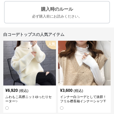
購入時のルール
必ず購入前にお読みください。
白コーデトップスの人気アイテム
人気
¥
6,920
¥
3,600
(税込)
(税込)
ふわもこ高襟ニットゆったりセ
インナー白コーデとして抜群！
ーター✨
フリル襟長袖インナーシャツ👔