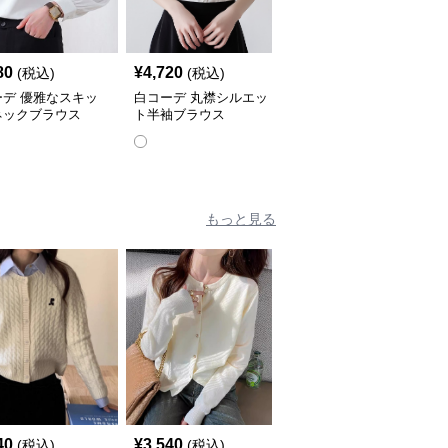
80
¥
4,720
¥
3,760
(税込)
(税込)
(税込)
ーデ 優雅なスキッ
白コーデ 丸襟シルエッ
白コーデ フリルレース
ネックブラウス
ト半袖ブラウス
袖ふんわりシャツ
もっと見る
SALE
40
¥
3,540
¥
3,250
(税込)
(税込)
¥
3620
(割引前)