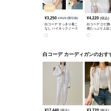
SALE
¥
3,250
¥
4,220
(税込)
¥
3620
(割引前)
白コーデ すっきり着こ
白コーデ ひだ飾
なし ハイネックノース
感たっぷり上品
リーブ
白コーデ
カーディガン
のおす
¥
17,440
¥
3,720
(税込)
(税込)