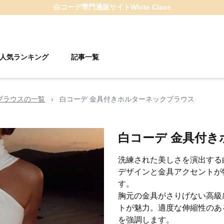
白コーデ
専門通販サイト
White Class
人気ランキング
記事一覧
ブラウスの一覧
›
白コーデ 金具付きホルターネックブラウス
白コーデ 金具付
洗練された美しさを演出する
デザインと金具アクセントが
す。
胸元の金具がさりげない高級
トが魅力。適度な伸縮性のあ
を強調します。