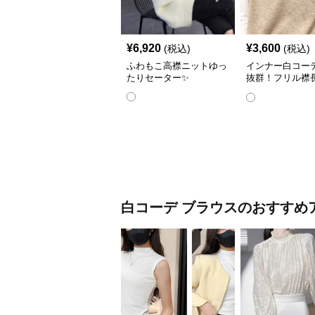
¥
6,920
¥
3,600
(税込)
(税込)
ふわもこ高襟ニットゆっ
インナー白コー
たりセーター✨
抜群！フリル襟
ナーシャツ👔
白コーデ
ブラウス
のおすすめ