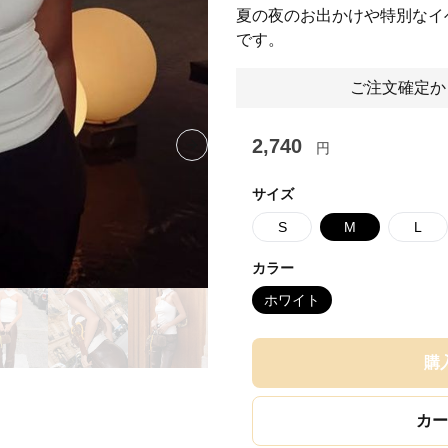
夏の夜のお出かけや特別なイ
です。
ご注文確定か
2,740
円
Next slide
サイズ
S
M
L
カラー
ホワイト
購
カー