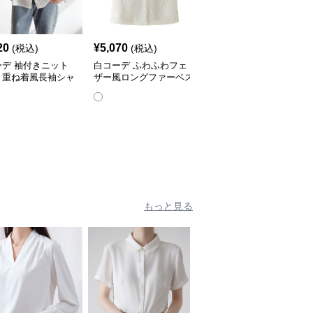
20
¥
5,070
¥
3,770
(税込)
(税込)
(税込)
ーデ 袖付きニット
白コーデ ふわふわフェ
白コーデ 上品ふわふわ
ト重ね着風長袖シャ
ザー風ロングファーベス
ファー付きノースリーブ
ト
ベスト
もっと見る