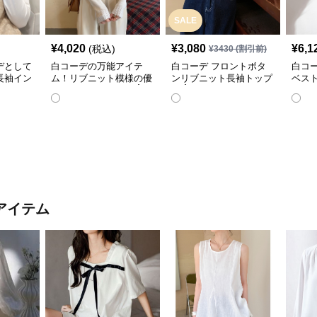
SALE
¥
4,020
¥
3,080
¥
6,1
(税込)
¥
3430
(割引前)
デとして
白コーデの万能アイテ
白コーデ フロントボタ
白コ
長袖イン
ム！リブニット模様の優
ンリブニット長袖トップ
ベス
雅なハイネック長袖☝️
ス☝️
ツ✨
アイテム