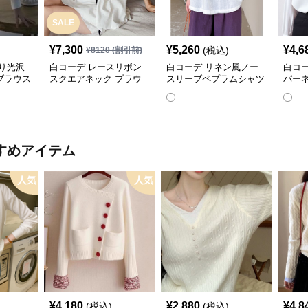
SALE
¥
7,300
¥
5,260
¥
4,6
(税込)
¥
8120
(割引前)
り光沢
白コーデ レースリボン
白コーデ リネン風ノー
白コ
ブラウス
スクエアネック ブラウ
スリーブペプラムシャツ
パー
ス
すめアイテム
人気
人気
¥
4,180
¥
2,880
¥
4,8
(税込)
(税込)