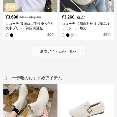
SALE
¥
3,690
¥
3,260
(税込)
¥
4100
(割引前)
白コーデ 背面ロゴ半袖ゆったり
白コーデ 片肩非対称リブ編みキ
文字プリント韓国風夏服
ャミソール 短丈
全
2
色
全
5
色
›
新着アイテムの一覧へ
白コーデ靴のおすすめアイテム