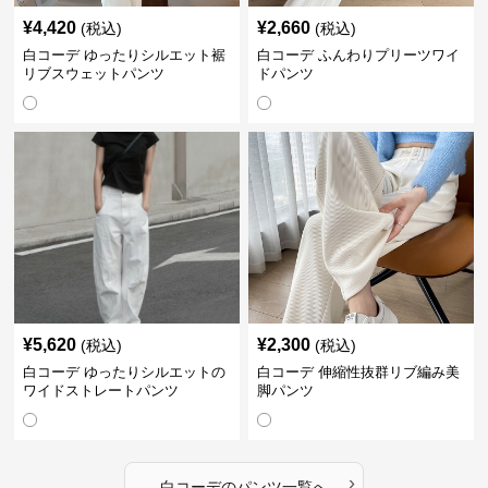
¥
4,420
¥
2,660
(税込)
(税込)
白コーデ ゆったりシルエット裾
白コーデ ふんわりプリーツワイ
リブスウェットパンツ
ドパンツ
¥
5,620
¥
2,300
(税込)
(税込)
白コーデ ゆったりシルエットの
白コーデ 伸縮性抜群リブ編み美
ワイドストレートパンツ
脚パンツ
›
白コーデ
の
パンツ
一覧へ