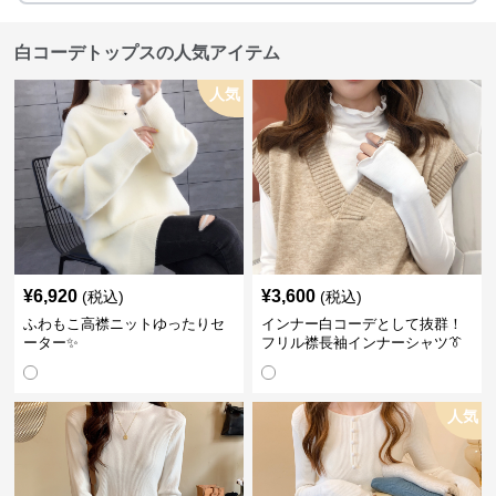
白コーデトップスの人気アイテム
人気
¥
6,920
¥
3,600
(税込)
(税込)
ふわもこ高襟ニットゆったりセ
インナー白コーデとして抜群！
ーター✨
フリル襟長袖インナーシャツ👔
人気