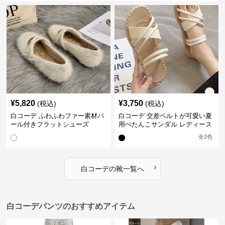
¥
5,820
¥
3,750
(税込)
(税込)
白コーデ ふわふわファー素材パ
白コーデ 交差ベルトが可愛い夏
ール付きフラットシューズ
用ぺたんこサンダル レディース
全
2
色
›
白コーデ
の
靴
一覧へ
白コーデパンツのおすすめアイテム