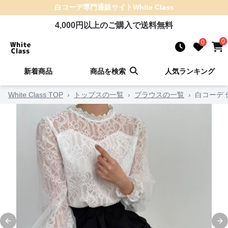
白コーデ
専門通販サイト
White Class
4,000
円以上のご購入で送料無料
0
0
新着商品
商品を検索
人気ランキング
White Class TOP
›
トップスの一覧
›
ブラウスの一覧
›
白コーデ
Previous slide
Ne