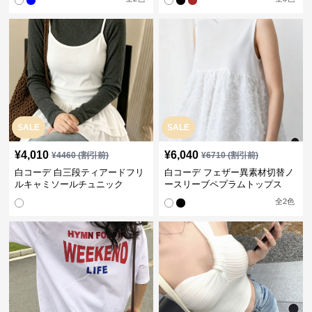
SALE
SALE
¥
4,010
¥
6,040
¥
4460
(割引前)
¥
6710
(割引前)
白コーデ 白三段ティアードフリ
白コーデ フェザー異素材切替ノ
ルキャミソールチュニック
ースリーブペプラムトップス
全
2
色