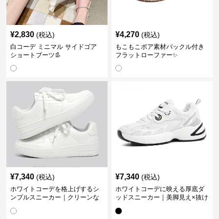
¥
2,830
¥
4,270
(税込)
(税込)
白コーデ ミニマル サイドゴア
もこもこボア素材バックル付き
ショートブーツ👢
フラットローファー✨
¥
7,340
¥
7,340
(税込)
(税込)
ホワイトコーデを格上げするシ
ホワイトコーデに映える厚底ダ
ンプルスニーカー｜クリーンな
ッドスニーカー｜美脚見え×抜け
印象で大人の抜け感をプラス
感のトレンド白スニーカー