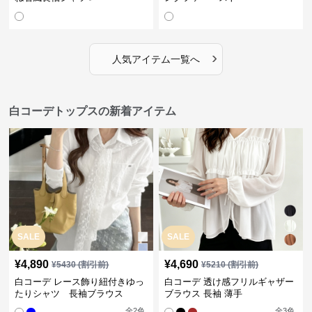
›
人気アイテム一覧へ
白コーデトップスの新着アイテム
SALE
SALE
¥
4,890
¥
4,690
¥
5430
(割引前)
¥
5210
(割引前)
白コーデ レース飾り紐付きゆっ
白コーデ 透け感フリルギャザー
たりシャツ 長袖ブラウス
ブラウス 長袖 薄手
全
2
色
全
3
色