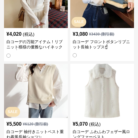
SALE
¥
4,020
¥
3,080
(税込)
¥
3430
(割引前)
白コーデの万能アイテム！リブ
白コーデ フロントボタンリブニ
ニット模様の優雅なハイネック
ット長袖トップス☝️
長袖☝️
SALE
¥
5,500
¥
5,070
(税込)
¥
6120
(割引前)
白コーデ 袖付きニットベスト重
白コーデ ふわふわフェザー風ロ
ね着風長袖シャツ✨
ングファーベスト