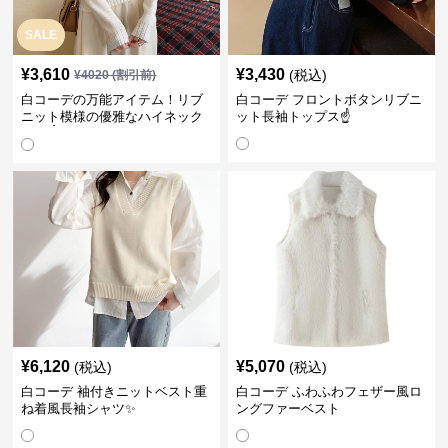
SALE
¥
3,610
¥
3,430
(税込)
¥
4020
(割引前)
白コーデの万能アイテム！リブ
白コーデ フロントボタンリブニ
ニット模様の優雅なハイネック
ット長袖トップス☝️
長袖☝️
¥
6,120
¥
5,070
(税込)
(税込)
白コーデ 袖付きニットベスト重
白コーデ ふわふわフェザー風ロ
ね着風長袖シャツ✨
ングファーベスト