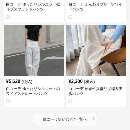
白コーデ ゆったりシルエット裾
白コーデ ふんわりプリーツワイ
リブスウェットパンツ
ドパンツ
¥
5,620
¥
2,300
(税込)
(税込)
白コーデ ゆったりシルエットの
白コーデ 伸縮性抜群リブ編み美
ワイドストレートパンツ
脚パンツ
›
白コーデ
の
パンツ
一覧へ