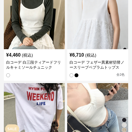
¥
4,460
¥
6,710
(税込)
(税込)
白コーデ 白三段ティアードフリ
白コーデ フェザー異素材切替ノ
ルキャミソールチュニック
ースリーブペプラムトップス
全
2
色
SALE