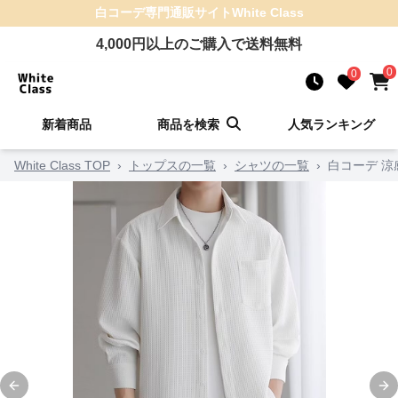
白コーデ
専門通販サイト
White Class
4,000
円以上のご購入で送料無料
0
0
新着商品
商品を検索
人気ランキング
White Class TOP
›
トップスの一覧
›
シャツの一覧
›
白コーデ 
Previous slide
Ne