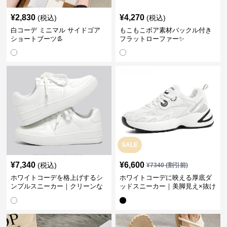
¥
2,830
¥
4,270
(税込)
(税込)
白コーデ ミニマル サイドゴア
もこもこボア素材バックル付き
ショートブーツ👢
フラットローファー✨
SALE
¥
7,340
¥
6,600
(税込)
¥
7340
(割引前)
ホワイトコーデを格上げするシ
ホワイトコーデに映える厚底ダ
ンプルスニーカー｜クリーンな
ッドスニーカー｜美脚見え×抜け
印象で大人の抜け感をプラス
感のトレンド白スニーカー