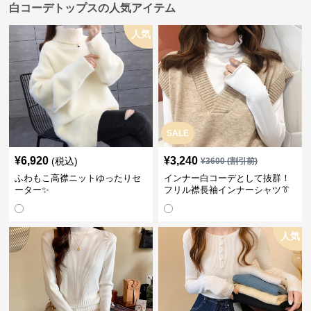
白コーデトップスの人気アイテム
人気
SALE
¥
6,920
¥
3,240
(税込)
¥
3600
(割引前)
ふわもこ高襟ニットゆったりセ
インナー白コーデとして抜群！
ーター✨
フリル襟長袖インナーシャツ👔
人気