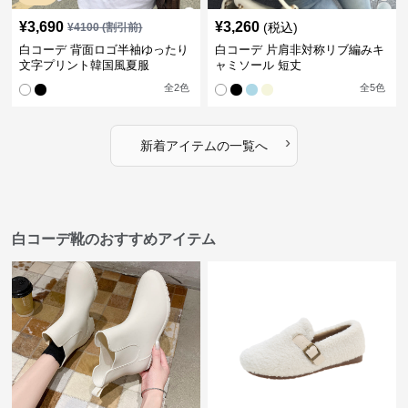
¥
3,690
¥
3,260
(税込)
¥
4100
(割引前)
白コーデ 背面ロゴ半袖ゆったり
白コーデ 片肩非対称リブ編みキ
文字プリント韓国風夏服
ャミソール 短丈
全
2
色
全
5
色
›
新着アイテムの一覧へ
白コーデ靴のおすすめアイテム