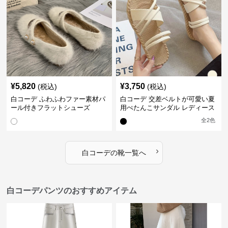
¥
5,820
¥
3,750
(税込)
(税込)
白コーデ ふわふわファー素材パ
白コーデ 交差ベルトが可愛い夏
ール付きフラットシューズ
用ぺたんこサンダル レディース
全
2
色
›
白コーデ
の
靴
一覧へ
白コーデパンツのおすすめアイテム