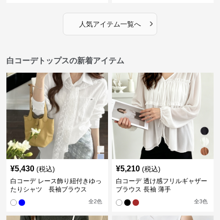
›
人気アイテム一覧へ
白コーデトップスの新着アイテム
¥
5,430
¥
5,210
(税込)
(税込)
白コーデ レース飾り紐付きゆっ
白コーデ 透け感フリルギャザー
たりシャツ 長袖ブラウス
ブラウス 長袖 薄手
全
2
色
全
3
色