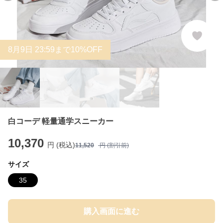
8
月
9
日 23:59まで10%OFF
白コーデ 軽量通学スニーカー
10,370
円 (税込)
11,520
円 (割引前)
サイズ
35
購入画面に進む