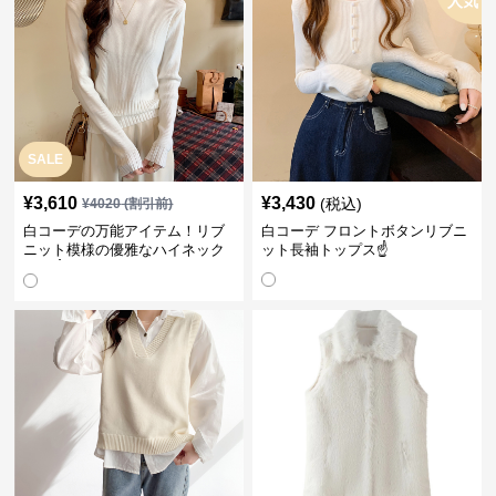
人気
SALE
¥
3,610
¥
3,430
(税込)
¥
4020
(割引前)
白コーデの万能アイテム！リブ
白コーデ フロントボタンリブニ
ニット模様の優雅なハイネック
ット長袖トップス☝️
長袖☝️