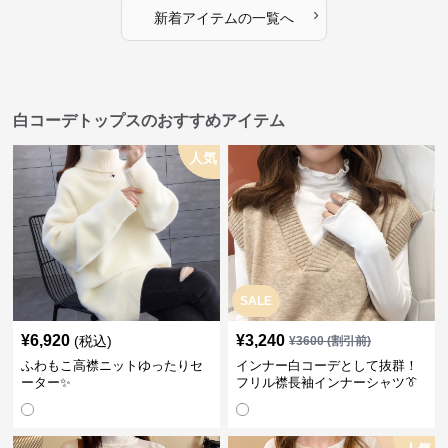
›
新着アイテムの一覧へ
白コーデトップスのおすすめアイテム
人気
SALE
¥
6,920
¥
3,240
(税込)
¥
3600
(割引前)
ふわもこ高襟ニットゆったりセ
インナー白コーデとして抜群！
ーター✨
フリル襟長袖インナーシャツ👔