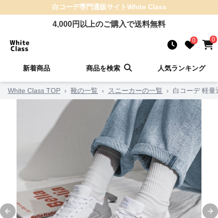
白コーデ
専門通販サイト
White Class
4,000
円以上のご購入で送料無料
0
0
新着商品
商品を検索
人気ランキング
White Class TOP
›
靴の一覧
›
スニーカーの一覧
›
白コーデ 軽量
Previous slide
Ne