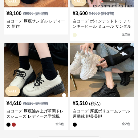
SALE
SALE
¥
8,100
¥
3,600
¥
9000
(割引前)
¥
4000
(割引前)
白コーデ 厚底サンダル レディー
白コーデ ポインテッドトゥ チャ
ス 新作
ンキーヒール ミュール サンダル
上品
全
2
色
SALE
¥
4,610
¥
5,510
(税込)
¥
5120
(割引前)
白コーデ 厚底編み上げ革調ドレ
白コーデ 厚底ボリュームソール
スシューズ レディース学院風
運動靴 脚長美脚
全
3
色
全
2
色