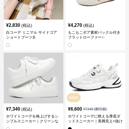
¥
2,830
¥
4,270
(税込)
(税込)
白コーデ ミニマル サイドゴア
もこもこボア素材バックル付き
ショートブーツ👢
フラットローファー✨
SALE
¥
7,340
¥
6,600
(税込)
¥
7340
(割引前)
ホワイトコーデを格上げするシ
ホワイトコーデに映える厚底ダ
ンプルスニーカー｜クリーンな
ッドスニーカー｜美脚見え×抜け
印象で大人の抜け感をプラス
感のトレンド白スニーカー