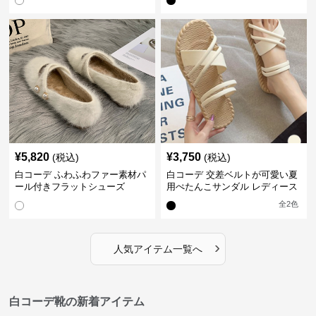
¥
5,820
¥
3,750
(税込)
(税込)
白コーデ ふわふわファー素材パ
白コーデ 交差ベルトが可愛い夏
ール付きフラットシューズ
用ぺたんこサンダル レディース
全
2
色
›
人気アイテム一覧へ
白コーデ靴の新着アイテム