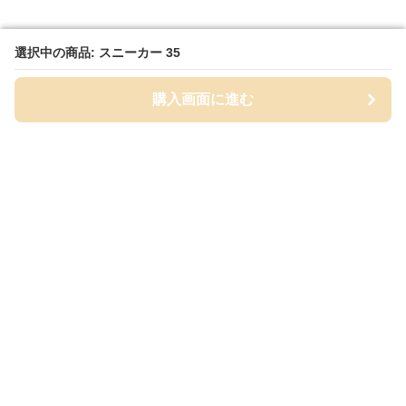
選択中の商品: スニーカー 35
選択中の商品: スニーカー 35
購入画面に進む
購入画面に進む
White Class
について
会社概要