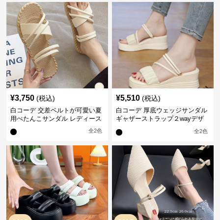
¥
3,750
¥
5,510
(税込)
(税込)
白コーデ 交差ベルトが可愛い夏
白コーデ 厚底ウェッジサンダル
用ぺたんこサンダル レディース
ギャザーストラップ２wayデザ
イン
全
2
色
全
2
色