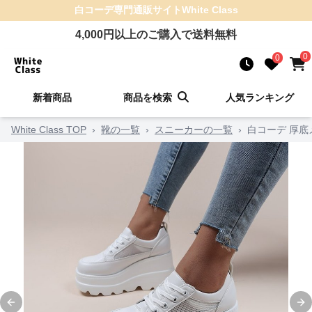
白コーデ
専門通販サイト
White Class
4,000
円以上のご購入で送料無料
0
0
新着商品
商品を検索
人気ランキング
White Class TOP
›
靴の一覧
›
スニーカーの一覧
›
白コーデ 厚
Previous slide
Ne