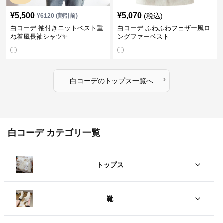
¥
5,500
¥
5,070
(税込)
¥
6120
(割引前)
白コーデ 袖付きニットベスト重
白コーデ ふわふわフェザー風ロ
ね着風長袖シャツ✨
ングファーベスト
›
白コーデ
の
トップス
一覧へ
白コーデ カテゴリ一覧
トップス
靴