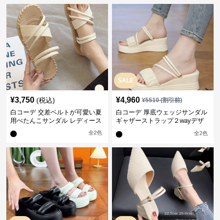
SALE
¥
3,750
¥
4,960
(税込)
¥
5510
(割引前)
白コーデ 交差ベルトが可愛い夏
白コーデ 厚底ウェッジサンダル
用ぺたんこサンダル レディース
ギャザーストラップ２wayデザ
イン
全
2
色
全
2
色