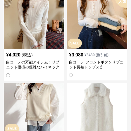
人気
SALE
¥
4,020
¥
3,080
(税込)
¥
3430
(割引前)
白コーデの万能アイテム！リブ
白コーデ フロントボタンリブニ
ニット模様の優雅なハイネック
ット長袖トップス☝️
長袖☝️
SALE