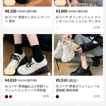
SALE
SALE
¥
8,100
¥
3,600
¥
9000
(割引前)
¥
4000
(割引前)
白コーデ 厚底サンダル レディー
白コーデ ポインテッドトゥ チャ
ス 新作
ンキーヒール ミュール サンダル
上品
全
2
色
SALE
¥
4,610
¥
5,510
(税込)
¥
5120
(割引前)
白コーデ 厚底編み上げ革調ドレ
白コーデ 厚底ボリュームソール
スシューズ レディース学院風
運動靴 脚長美脚
全
3
色
全
2
色