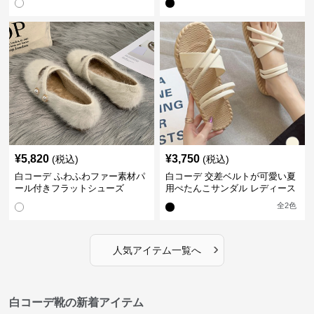
¥
5,820
¥
3,750
(税込)
(税込)
白コーデ ふわふわファー素材パ
白コーデ 交差ベルトが可愛い夏
ール付きフラットシューズ
用ぺたんこサンダル レディース
全
2
色
›
人気アイテム一覧へ
白コーデ靴の新着アイテム