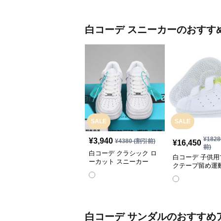
白コーデ
スニーカー
のおすす
SALE
SALE
¥
1828
¥
3,940
¥
4380
(割引前)
¥
16,450
前)
白コーデ クラシック ロ
白コーデ 子供用
ーカット スニーカー
クテープ留め運
白コーデ
サンダル
のおすすめ