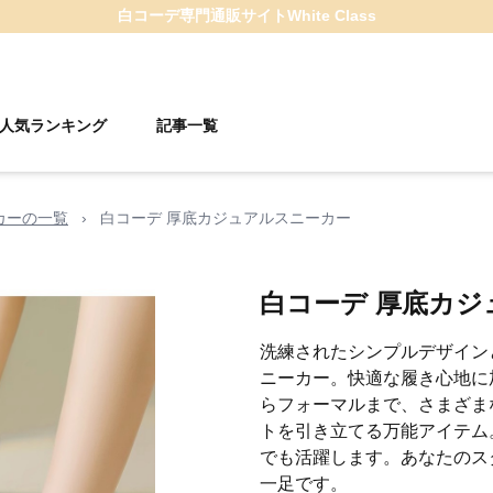
白コーデ
専門通販サイト
White Class
人気ランキング
記事一覧
カーの一覧
›
白コーデ 厚底カジュアルスニーカー
白コーデ 厚底カ
洗練されたシンプルデザイン
ニーカー。快適な履き心地に
らフォーマルまで、さまざま
トを引き立てる万能アイテム
でも活躍します。あなたのス
一足です。