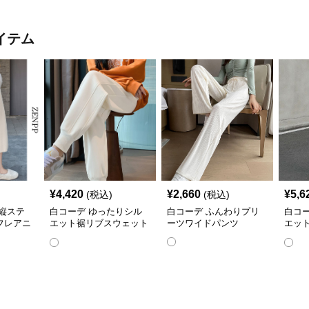
イテム
¥
4,420
¥
2,660
¥
5,6
(税込)
(税込)
縦ステ
白コーデ ゆったりシル
白コーデ ふんわりプリ
白コ
フレアニ
エット裾リブスウェット
ーツワイドパンツ
エッ
パンツ
トパ