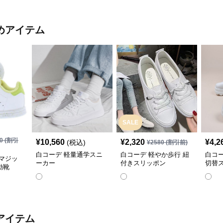
めアイテム
SALE
0
(割引
¥
10,560
¥
2,320
¥
4,2
(税込)
¥
2580
(割引前)
白コーデ 軽量通学スニ
白コーデ 軽やか歩行 紐
白コ
マジッ
ーカー
付きスリッポン
切替
動靴
アイテム