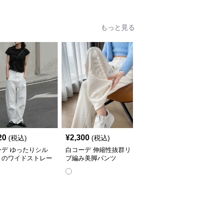
もっと見る
人
20
¥
2,300
¥
5,580
(税込)
(税込)
(税込)
ーデ ゆったりシル
白コーデ 伸縮性抜群リ
白コーデ 上品な大人の
トのワイドストレー
ブ編み美脚パンツ
テーパードズボン
ンツ