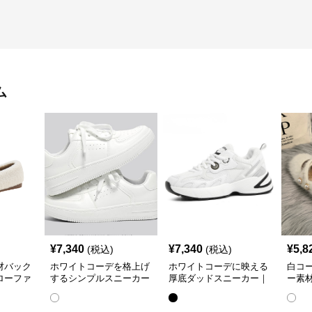
ム
¥
7,340
¥
7,340
¥
5,8
(税込)
(税込)
材バック
ホワイトコーデを格上げ
ホワイトコーデに映える
白コ
ローファ
するシンプルスニーカー
厚底ダッドスニーカー｜
ー素
｜クリーンな印象で大人
美脚見え×抜け感のトレ
トシ
の抜け感をプラス
ンド白スニーカー