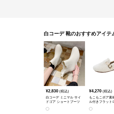
白コーデ
靴
のおすすめアイテ
¥
2,830
¥
4,270
(税込)
(税込)
白コーデ ミニマル サイ
もこもこボア素
ドゴア ショートブーツ
ル付きフラット
👢
ー✨