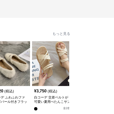
もっと見る
SALE
20
¥
3,750
¥
4,960
(税込)
(税込)
¥
5510
(割引前)
ーデ ふわふわファ
白コーデ 交差ベルトが
白コーデ 厚底ウェッジ
材パール付きフラッ
可愛い夏用ぺたんこサン
サンダル ギャザースト
ューズ
ダル レディース
ラップ２wayデザイン
全
2
色
全
2
色