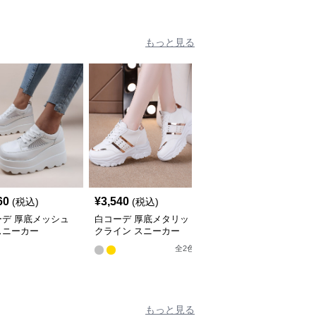
もっと見る
60
¥
3,540
¥
3,540
(税込)
(税込)
(税込)
ーデ 厚底メッシュ
白コーデ 厚底メタリッ
白コーデ 厚底ハートチ
スニーカー
クライン スニーカー
ャーム付きスニーカー
全
2
色
もっと見る